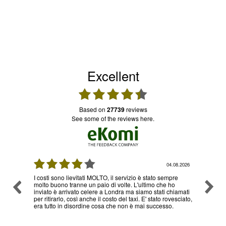
Excellent
based on
27739
reviews
see some of the reviews here.
08.2026
04.08.2026
I costi sono lievitati MOLTO, il servizio è stato sempre
Ottimo
molto buono tranne un paio di volte. L'ultimo che ho
problem
inviato è arrivato celere a Londra ma siamo stati chiamati
servizi
per ritirarlo, così anche il costo del taxi. E' stato rovesciato,
era tutto in disordine cosa che non è mai successo.