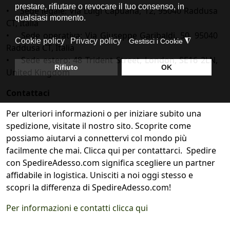
• Sede legale: Via Luigi Capuana, 12, 95040 Raddusa
CT, Italia
• Sede operativa: Via Giuseppe Garibaldi, 50, 95040
Raddusa CT, Italia
• Sede estero: 48 Trident Street, London, SE16 2LN,
United Kingdom
Contattaci
Per ulteriori informazioni o per iniziare subito una
spedizione, visitate il nostro sito. Scoprite come
possiamo aiutarvi a connettervi col mondo più
facilmente che mai. Clicca qui per contattarci. Spedire
con SpedireAdesso.com significa scegliere un partner
affidabile in logistica. Unisciti a noi oggi stesso e
scopri la differenza di SpedireAdesso.com!
Per informazioni e contatti clicca qui