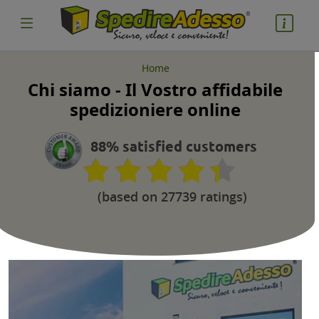
Home
Chi siamo - Il Vostro affidabile
spedizioniere online
88% satisfied customers
(based on 27739 ratings)