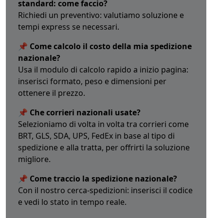
standard: come faccio?
Richiedi un preventivo: valutiamo soluzione e
tempi express se necessari.
📌 Come calcolo il costo della mia spedizione
nazionale?
Usa il modulo di calcolo rapido a inizio pagina:
inserisci formato, peso e dimensioni per
ottenere il prezzo.
📌 Che corrieri nazionali usate?
Selezioniamo di volta in volta tra corrieri come
BRT, GLS, SDA, UPS, FedEx in base al tipo di
spedizione e alla tratta, per offrirti la soluzione
migliore.
📌 Come traccio la spedizione nazionale?
Con il nostro cerca-spedizioni: inserisci il codice
e vedi lo stato in tempo reale.