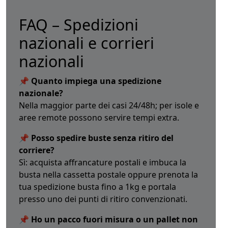
FAQ – Spedizioni
nazionali e corrieri
nazionali
📌 Quanto impiega una spedizione
nazionale?
Nella maggior parte dei casi 24/48h; per isole e
aree remote possono servire tempi extra.
📌 Posso spedire buste senza ritiro del
corriere?
Sì: acquista affrancature postali e imbuca la
busta nella cassetta postale oppure prenota la
tua spedizione busta fino a 1kg e portala
presso uno dei punti di ritiro convenzionati.
📌 Ho un pacco fuori misura o un pallet non