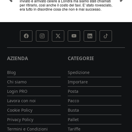
hiamati
servizio
esciato,
AZIENDA
CATEGORIE
Blog
Spedizione
Chi siamo
Importare
Login PRO
Posta
Lavora con noi
Pacco
Cookie Policy
Busta
Privacy Policy
Pallet
Termini e Condizioni
Tariffe