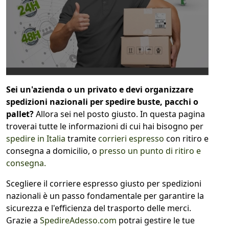
1
COLLO 1
kg
cm
Sei un'azienda o un privato e devi organizzare
spedizioni nazionali per spedire buste, pacchi o
cm
cm
pallet?
Allora sei nel posto giusto. In questa pagina
troverai tutte le informazioni di cui hai bisogno per
spedire in Italia
tramite
corrieri espresso
con ritiro e
calcola
consegna a domicilio, o
presso un punto di ritiro e
consegna.
Scegliere il corriere espresso giusto per spedizioni
nazionali è un passo fondamentale per garantire la
sicurezza e l'efficienza del trasporto delle merci.
Grazie a
SpedireAdesso.com
potrai gestire le tue