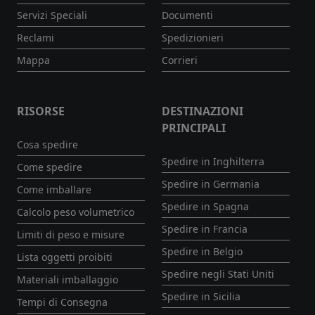
Servizi Speciali
Documenti
Reclami
Spedizionieri
Mappa
Corrieri
RISORSE
DESTINAZIONI
PRINCIPALI
Cosa spedire
Spedire in Inghilterra
Come spedire
Spedire in Germania
Come imballare
Spedire in Spagna
Calcolo peso volumetrico
Spedire in Francia
Limiti di peso e misure
Spedire in Belgio
Lista oggetti proibiti
Spedire negli Stati Uniti
Materiali imballaggio
Spedire in Sicilia
Tempi di Consegna