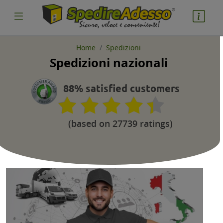
Home
Spedizioni
Spedizioni nazionali
cosa spedire
Pacco
88% satisfied customers
Nazione partenza
(based on 27739 ratings)
Nazione arrivo
quantità