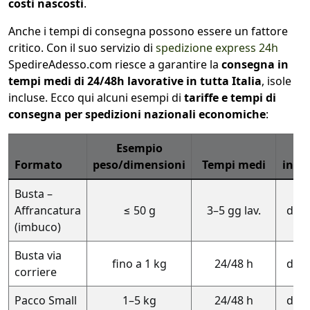
costi nascosti
.
Anche i tempi di consegna possono essere un fattore
critico. Con il suo servizio di
spedizione express 24h
SpedireAdesso.com riesce a garantire la
consegna in
tempi medi di 24/48h lavorative in tutta Italia
, isole
incluse. Ecco qui alcuni esempi di
tariffe e tempi di
consegna per spedizioni nazionali economiche
:
Esempio
Co
Formato
peso/dimensioni
Tempi medi
indic
Busta –
Affrancatura
≤ 50 g
3–5 gg lav.
da €
(imbuco)
Busta via
fino a 1 kg
24/48 h
da €
corriere
Pacco Small
1–5 kg
24/48 h
da €