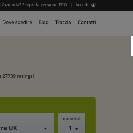
un'azienda? Scopri la versione PRO
|
Accedi
Dove spedire
Blog
Traccia
Contatti
 27739 ratings)
quantità
1