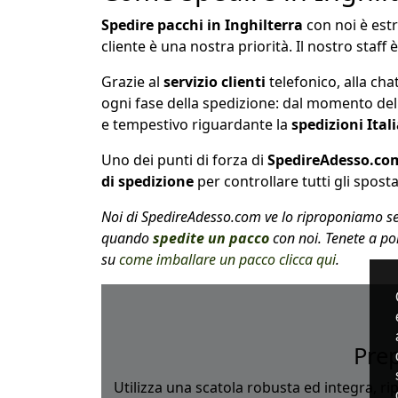
Spedire pacchi in Inghilterra
con noi è estre
cliente è una nostra priorità. Il nostro staf
Grazie al
servizio clienti
telefonico, alla ch
ogni fase della spedizione: dal momento del
e tempestivo riguardante la
spedizioni Ital
Uno dei punti di forza di
SpedireAdesso.co
di spedizione
per controllare tutti gli spos
Noi di SpedireAdesso.com ve lo riproponiamo sen
quando
spedite un pacco
con noi. Tenete a p
su
come imballare un pacco clicca qui
.
Prep
Utilizza una scatola robusta ed integra, ri