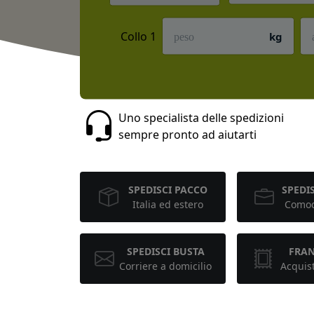
Collo 1
kg
Uno specialista delle spedizioni
sempre pronto ad aiutarti
SPEDISCI PACCO
SPEDIS
Italia ed estero
Comod
SPEDISCI BUSTA
FRA
Corriere a domicilio
Acquis