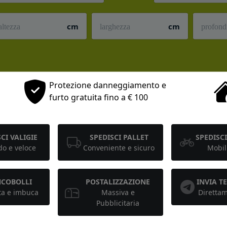
cm
cm
Protezione danneggiamento e
furto gratuita fino a € 100
CI VALIGIE
SPEDISCI PALLET
SPEDISCI
o e veloce
Conveniente e sicuro
Mobil
NCOBOLLI
POSTALIZZAZIONE
INVIA 
ta e imbuca
Massiva e
Diretta
Pubblicitaria