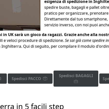
esigenza di spedizione in Inghilt
spedire buste, bagagli e pallet olt
pratico per organizzare, prenotare
Direttamente dal tuo smartphone, c
servizio inverso, con noi puoi anc
i in UK sarà un gioco da ragazzi. Grazie anche alla nost
cili e veloci procedure di spedizione.
Se sai già come spedire in
in Inghilterra. Qui di seguito, per compilare il modulo d'ordi
Spedisci BAGAGLI
Spedisci PACCO
Spe
rra in 5 facili step