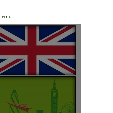
lterra
.