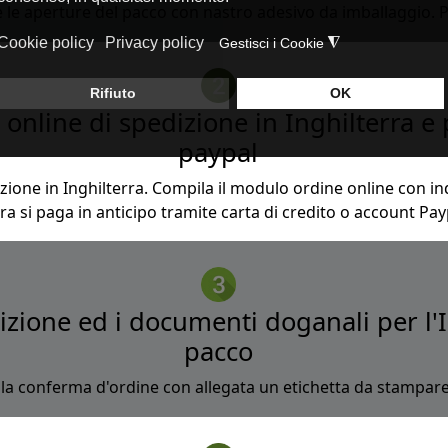
e le aperture del pacco con nastro adesivo da imballaggio. P
online di spedizione in Inghilterra e 
paypal
ione in Inghilterra. Compila il modulo ordine online con indi
rra si paga in anticipo tramite carta di credito o account P
izione ed i documenti doganali per l'I
pacco
 la conferma d'ordine con allegata un etichetta da stampare 