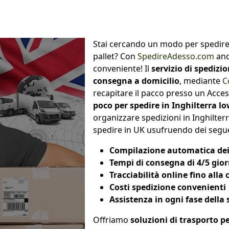
Stai cercando un modo per spedire i
pallet? Con
SpedireAdesso.com
anc
conveniente! Il
servizio di spedizio
consegna a domicilio
, mediante
C
recapitare il pacco presso un Acce
poco per spedire in Inghilterra lo
organizzare spedizioni in Inghilterr
spedire in UK usufruendo dei segue
Compilazione automatica de
Tempi di consegna di 4/5 gior
Tracciabilità online fino alla
Costi spedizione convenienti 
Assistenza in ogni fase della
Offriamo
soluzioni di trasporto pe