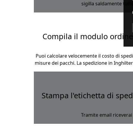
sigilla saldamente tutt
Compila il modulo ordine 
Puoi calcolare velocemente il costo di spediz
misure dei pacchi. La spedizione in Inghilte
Stampa l'etichetta di sped
Tramite email riceverai