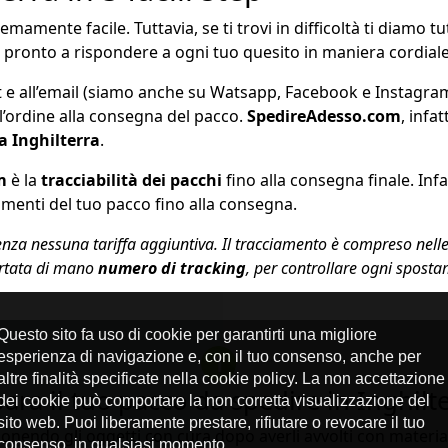
mamente facile. Tuttavia, se ti trovi in difficoltà ti diamo tu
f è pronto a rispondere a ogni tuo quesito in maniera cordial
at e all’email (siamo anche su Watsapp, Facebook e Instagra
l’ordine alla consegna del pacco.
SpedireAdesso.com
, infa
ia Inghilterra
.
m
è la
tracciabilità dei pacchi
fino alla consegna finale. Infat
tamenti del tuo pacco fino alla consegna.
za nessuna tariffa aggiuntiva. Il tracciamento è compreso nelle 
ortata di mano
numero di tracking
, per controllare ogni spostam
ara il tuo pacco da spedire in Inghilt
ponendo gli oggetti con cura dopo averli avvolti con material