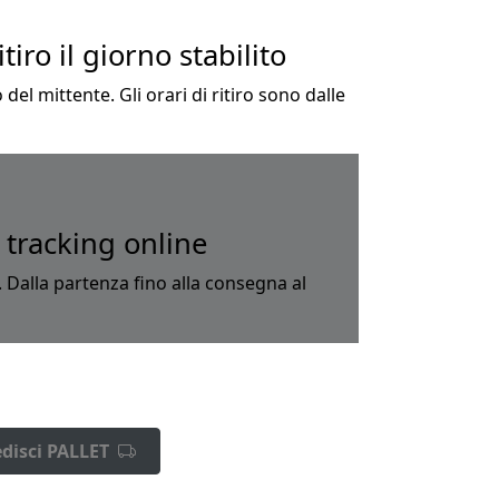
iro il giorno stabilito
 del mittente. Gli orari di ritiro sono dalle
l tracking online
. Dalla partenza fino alla consegna al
disci PALLET