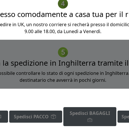
resso comodamente a casa tua per il rit
spedire in UK, un nostro corriere si recherà presso il domicilio
9.00 alle 18.00, da Lunedì a Venerdì.
 la spedizione in Inghilterra tramite i
sibile controllare lo stato di ogni spedizione in Inghilterra
destinatario che avverrà in pochi giorni.
Spedisci BAGAGLI
Spedisci PACCO
Spe