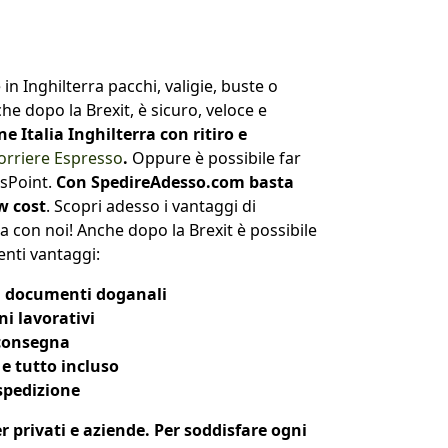
n Inghilterra pacchi, valigie, buste o
he dopo la Brexit,
è sicuro, veloce e
ne Italia Inghilterra con ritiro e
orriere Espresso
.
Oppure è possibile far
ssPoint.
Con SpedireAdesso.com basta
w cost
. Scopri adesso i vantaggi di
a con noi! Anche dopo la Brexit è possibile
nti vantaggi:
i documenti doganali
ni lavorativi
 consegna
e tutto incluso
 spedizione
r privati e aziende. Per soddisfare ogni