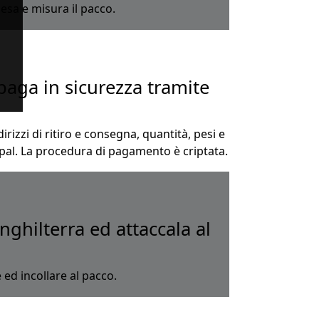
esa e misura il pacco.
paga in sicurezza tramite
rizzi di ritiro e consegna, quantità, pesi e
aypal. La procedura di pagamento è criptata.
nghilterra ed attaccala al
ed incollare al pacco.