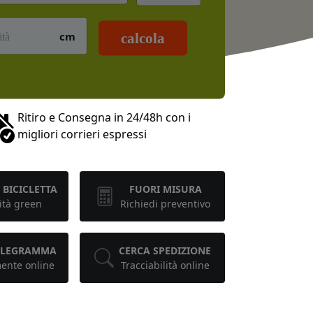
cm
calcola
Ritiro e Consegna in 24/48h con i
migliori corrieri espressi
 BICICLETTA
FUORI MISURA
ità green
Richiedi preventivo
TELEGRAMMA
CERCA SPEDIZIONE
mente online
Tracciabilità online