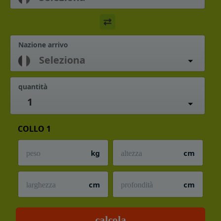
Nazione arrivo
quantità
1
COLLO 1
kg
cm
cm
cm
calcola