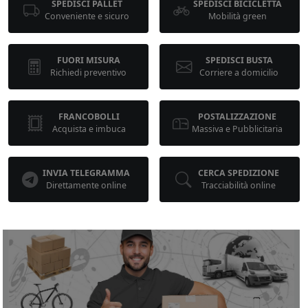
SPEDISCI PALLET
SPEDISCI BICICLETTA
Conveniente e sicuro
Mobilità green
FUORI MISURA
SPEDISCI BUSTA
Richiedi preventivo
Corriere a domicilio
FRANCOBOLLI
POSTALIZZAZIONE
Acquista e imbuca
Massiva e Pubblicitaria
INVIA TELEGRAMMA
CERCA SPEDIZIONE
Direttamente online
Tracciabilità online