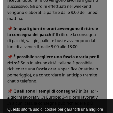
ricevuti dopo le 18:00 vengono lavorati il giorno
successivo. Gli ordini effettuati nel weekend
vengono elaborati a partire dalle 9:00 del lunedì
mattina.
📌
In quali giorni e orari avvengono il ritiro e
la consegna dei pacchi?
Il ritiro e la consegna
di pacchi, valigie, pallet e buste avvengono dal
lunedì al venerdì, dalle 9:00 alle 18:00.
📌
È possibile scegliere una fascia oraria per il
ritiro?
Solo in alcune città italiane è possibile
richiedere una fascia oraria specifica (mattina o
pomeriggio), da concordare in anticipo tramite
chat o telefono.
📌
Quali sono i tempi di consegna?
In Italia: 1-
2 giorni lavorativi In Europa: 3-4 giorni lavorativi
In alcuni casi, la consegna può richiedere più
tempo, fino a un massimo di 10 giorni lavorativi