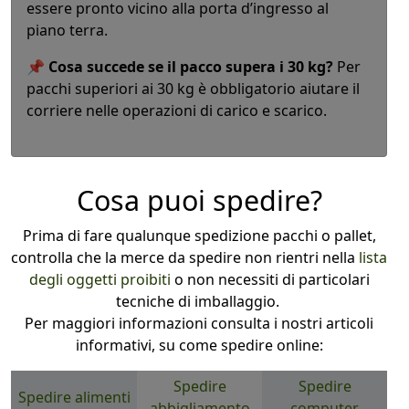
essere pronto vicino alla porta d’ingresso al
piano terra.
📌
Cosa succede se il pacco supera i 30 kg?
Per
pacchi superiori ai 30 kg è obbligatorio aiutare il
corriere nelle operazioni di carico e scarico.
Cosa puoi spedire?
Prima di fare qualunque spedizione pacchi o pallet,
controlla che la merce da spedire non rientri nella
lista
degli oggetti proibiti
o non necessiti di particolari
tecniche di imballaggio.
Per maggiori informazioni consulta i nostri articoli
informativi, su come spedire online:
Spedire
Spedire
Spedire alimenti
abbigliamento
computer