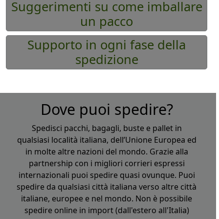
Suggerimenti su come imballare
un pacco
Supporto in ogni fase della
spedizione
Dove puoi spedire?
Spedisci pacchi, bagagli, buste e pallet in
qualsiasi località italiana, dell’Unione Europea ed
in molte altre nazioni del mondo. Grazie alla
partnership con i migliori corrieri espressi
internazionali puoi spedire quasi ovunque. Puoi
spedire da qualsiasi città italiana verso altre città
italiane, europee e nel mondo. Non è possibile
spedire online in import (dall'estero all'Italia)