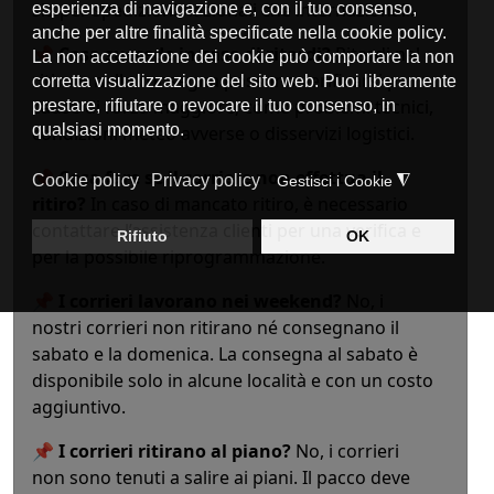
sia per spedizioni nazionali che internazionali.
📌
Cosa succede in caso di ritardi?
Ritardi nel
ritiro o nella consegna possono verificarsi per
cause di forza maggiore, come problemi tecnici,
condizioni meteo avverse o disservizi logistici.
📌
Cosa fare se il corriere non effettua il
ritiro?
In caso di mancato ritiro, è necessario
contattare l’assistenza clienti per una verifica e
per la possibile riprogrammazione.
📌
I corrieri lavorano nei weekend?
No, i
nostri corrieri non ritirano né consegnano il
sabato e la domenica. La consegna al sabato è
disponibile solo in alcune località e con un costo
aggiuntivo.
📌
I corrieri ritirano al piano?
No, i corrieri
non sono tenuti a salire ai piani. Il pacco deve