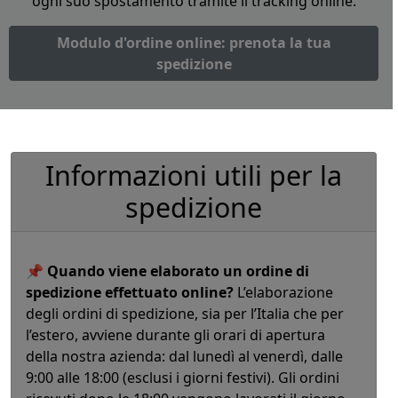
ogni suo spostamento tramite il tracking online.
Modulo d'ordine online: prenota la tua
spedizione
Informazioni utili per la
spedizione
📌
Quando viene elaborato un ordine di
spedizione effettuato online?
L’elaborazione
degli ordini di spedizione, sia per l’Italia che per
l’estero, avviene durante gli orari di apertura
della nostra azienda: dal lunedì al venerdì, dalle
9:00 alle 18:00 (esclusi i giorni festivi). Gli ordini