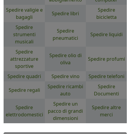
Spedire valigie e
Spedire
Spedire libri
bagagli
bicicletta
Spedire
Spedire
strumenti
Spedire liquidi
pneumatici
musicali
Spedire
Spedire olio di
attrezzature
Spedire profumi
oliva
sportive
Spedire quadri
Spedire vino
Spedire telefoni
Spedire ricambi
Spedire
Spedire regali
auto
Documenti
Spedire un
Spedire
Spedire altre
pacco di grandi
elettrodomestici
merci
dimensioni