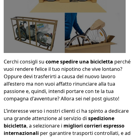
1
COLLO 1
kg
cm
Cerchi consigli su
come spedire una bicicletta
perché
cm
cm
vuoi rendere felice il tuo nipotino che vive lontano?
Oppure devi trasferirti a causa del nuovo lavoro
all’estero ma non vuoi affatto rinunciare alla tua
calcola
passione e, quindi, intendi portare con te la tua
compagna d'avventure? Allora sei nel post giusto!
L’interesse verso i nostri clienti ci ha spinto a dedicare
una grande attenzione al servizio di
spedizione
bicicletta
, a selezionare i
migliori corrieri espresso
internazionali
per garantire trasporti controllati, e ad