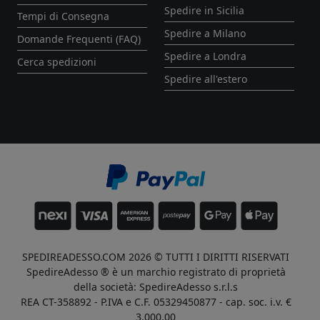
Spedire in Sicilia
Tempi di Consegna
Spedire a Milano
Domande Frequenti (FAQ)
Spedire a Londra
Cerca spedizioni
Spedire all'estero
SPEDIREADESSO.COM 2026 © TUTTI I DIRITTI RISERVATI
SpedireAdesso ® è un marchio registrato di proprietà
della società: SpedireAdesso s.r.l.s
REA CT-358892 - P.IVA e C.F. 05329450877 - cap. soc. i.v. €
3.000,00