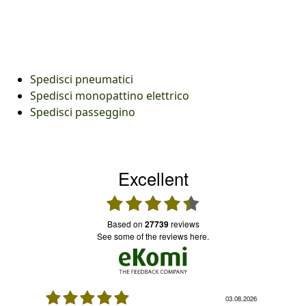
Spedisci pneumatici
Spedisci monopattino elettrico
Spedisci passeggino
Excellent
based on
27739
reviews
see some of the reviews here.
08.2026
03.08.2026