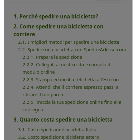
1. Perché spedire una bicicletta?
2. Come spedire una bicicletta con
corriere
2.1. I migliori metodi per spedire una bicicletta
2.2. Spedire una bicicletta con SpedireAdesso.com
2.2.1. Prepara la spedizione
2.2.2. Collegati al nostro sito e compila il
modulo ordine
2.2.3. Stampa ed incolla l'etichetta all'esterno
2.2.4. Attendi che il corriere espresso passi a
ritirare il tuo pacco
2.2.5. Traccia la tua spedizione online fino alla
consegna
3. Quanto costa spedire una bicicletta
3.1. Costo spedizione bicicletta Italia
3.2. Costo spedizione bicicletta estero