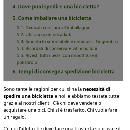
4. Dove puoi spedire una bicicletta?
5. Come imballare una bicicletta
5.1. Dedicati con cura all’imballaggio
5.2. Utilizza materiali adatti
5.3. Smonta lo smontabile e diminuisci l’ingombro
5.4. Ricordati di conservare viti e bulloni
5.5. Rivesti tutti i pezzi con imbottiture in
polistirolo
6. Tempi di consegna spedizione bicicletta
Sono tante le ragioni per cui si ha la
necessità di
spedire una bicicletta
e noi le abbiamo testate tutte
grazie ai nostri clienti. C’è chi deve vendere o
acquistare una bici. Chi si è trasferito. Chi vuole fare
un regalo.
C’è poi l’atleta che deve fare una trasferta sportiva e il