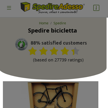
Home
Spedire
Spedire bicicletta
cosa spedire
Pacco
88% satisfied customers
Nazione partenza
(based on 27739 ratings)
Nazione arrivo
quantità