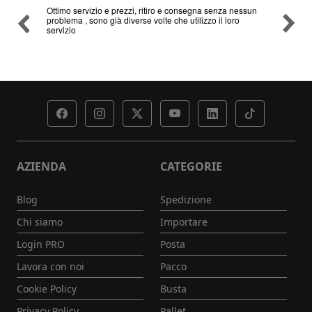
re
Ottimo servizio e prezzi, ritiro e consegna senza nessun
Ottimo
o
problema , sono già diverse volte che utilizzo il loro
hiamati
servizio
esciato,
AZIENDA
CATEGORIE
Blog
Spedizione
Chi siamo
Importare
Login PRO
Posta
Lavora con noi
Pacco
Cookie Policy
Busta
Privacy Policy
Pallet