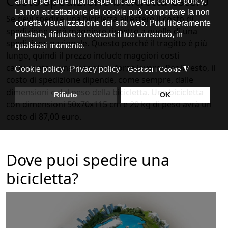
Costo spedizione bicicletta estero
Se devi spedire una bicicletta all'estero il costo di
spedizione sarà maggiore rispetto a quello di una
spedizione nazionale. Questo perché il tragitto è più
lungo, quindi il prezzo include maggiori costi
carburante e una maggiore forza lavoro. Per il resto, il
costo di spedizione dipende, come sempre, dalle
dimensioni e dal peso della bicicletta. Una bicicletta
con dimensioni 50x70x115 cm e 20 kg di peso avrà un
costo di 87,00 euro.
Dove puoi spedire una
bicicletta?