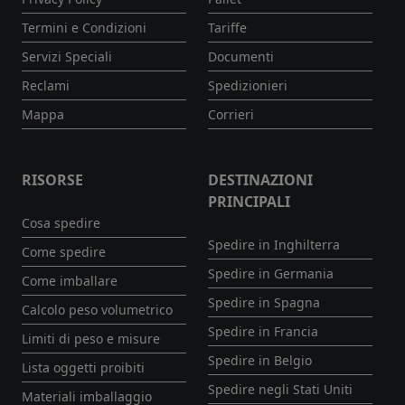
Termini e Condizioni
Tariffe
Servizi Speciali
Documenti
Reclami
Spedizionieri
Mappa
Corrieri
RISORSE
DESTINAZIONI
PRINCIPALI
Cosa spedire
Spedire in Inghilterra
Come spedire
Spedire in Germania
Come imballare
Spedire in Spagna
Calcolo peso volumetrico
Spedire in Francia
Limiti di peso e misure
Spedire in Belgio
Lista oggetti proibiti
Spedire negli Stati Uniti
Materiali imballaggio