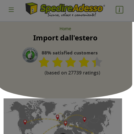
Home
Import dall'estero
cosa spedire
Pacco
88% satisfied customers
Nazione partenza
(based on 27739 ratings)
Nazione arrivo
quantità