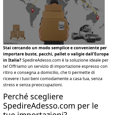
1
COLLO 1
kg
cm
Stai cercando un modo semplice e conveniente per
cm
cm
importare buste, pacchi, pallet o valigie dall'Europa
in Italia?
SpedireAdesso.
com è la soluzione ideale per
te!
Offriamo un servizio di importazione espresso con
ritiro e consegna a domicilio,
che ti permette di
calcola
ricevere i tuoi beni comodamente a casa tua,
senza
stress e senza preoccupazioni.
Perché scegliere
SpedireAdesso.com per le
tue importazioni?