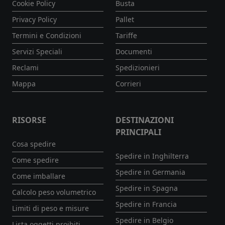
Cookie Policy
Busta
Privacy Policy
Pallet
Termini e Condizioni
Tariffe
Servizi Speciali
Documenti
Reclami
Spedizionieri
Mappa
Corrieri
RISORSE
DESTINAZIONI
PRINCIPALI
Cosa spedire
Spedire in Inghilterra
Come spedire
Spedire in Germania
Come imballare
Spedire in Spagna
Calcolo peso volumetrico
Spedire in Francia
Limiti di peso e misure
Spedire in Belgio
Lista oggetti proibiti