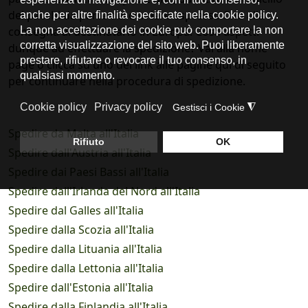
dei pacchi da parte del corriere espresso fino alla
consegna al destinatario in Europa. Cosa aspetti
dunque ad effettuare la spedizione? Vai alla home
page o clicca su uno dei link alle pagine qui di seguito
per continuare nella procedura di spedizione.
Spedire da Malta all'Italia
Spedire dall'Austria all'Italia
Spedire dai Paesi Bassi all'Italia
Spedire dall'Irlanda del Nord all'Italia
Spedire dal Galles all'Italia
Spedire dalla Scozia all'Italia
Spedire dalla Lituania all'Italia
Spedire dalla Lettonia all'Italia
Spedire dall'Estonia all'Italia
Spedire dalla Finlandia all'Italia