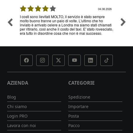
08.2026
04.08.2026
I costi sono lievitati MOLTO, il servizio è stato sempre
Ottimo
molto buono tranne un paio di volte. L'ultimo che ho
problem
inviato è arrivato celere a Londra ma siamo stati chiamati
servizi
per ritirarlo, così anche il costo del taxi. E' stato rovesciato,
era tutto in disordine cosa che non è mai successo.
AZIENDA
CATEGORIE
Blog
Spedizione
Chi siamo
Importare
Login PRO
Posta
Lavora con noi
Pacco