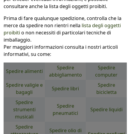
consultare anche la lista degli oggetti proibiti.
Prima di fare qualunque spedizione, controlla che la
merce da spedire non rientri nella
lista degli oggetti
proibiti
o non necessiti di particolari tecniche di
imballaggio.
Per maggiori informazioni consulta i nostri articoli
informativi, su come:
Spedire
Spedire
Spedire alimenti
abbigliamento
computer
Spedire valigie e
Spedire
Spedire libri
bagagli
bicicletta
Spedire
Spedire
strumenti
Spedire liquidi
pneumatici
musicali
Spedire
Spedire olio di