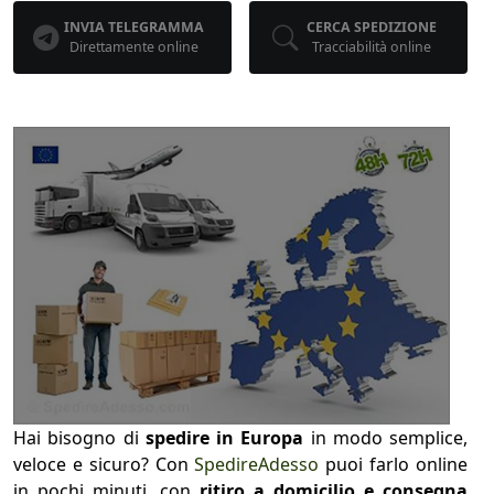
INVIA TELEGRAMMA
CERCA SPEDIZIONE
Direttamente online
Tracciabilità online
Hai bisogno di
spedire in Europa
in modo semplice,
veloce e sicuro? Con
SpedireAdesso
puoi farlo online
in pochi minuti, con
ritiro a domicilio e consegna