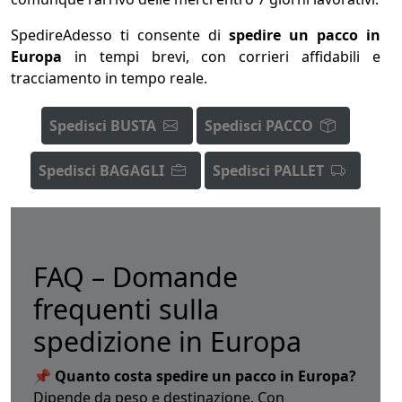
SpedireAdesso ti consente di
spedire un pacco in
Europa
in tempi brevi, con corrieri affidabili e
tracciamento in tempo reale.
Spedisci BUSTA
Spedisci PACCO
Spedisci BAGAGLI
Spedisci PALLET
FAQ – Domande
frequenti sulla
spedizione in Europa
📌 Quanto costa spedire un pacco in Europa?
Dipende da peso e destinazione. Con