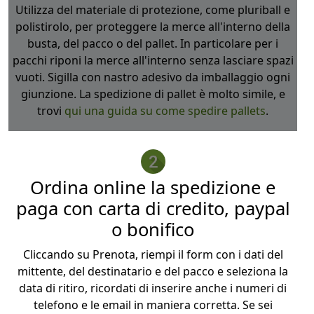
Utilizza del materiale di protezione, come pluriball e
polistirolo, per proteggere la merce all'interno della
busta, del pacco o del pallet. In particolare per i
pacchi riponi la merce all'interno senza lasciare spazi
vuoti. Sigilla con nastro adesivo da imballaggio ogni
giunzione. La spedizione di pallet è molto simile, e
trovi
qui una guida su come spedire pallets
.
Ordina online la spedizione e
paga con carta di credito, paypal
o bonifico
Cliccando su Prenota, riempi il form con i dati del
mittente, del destinatario e del pacco e seleziona la
data di ritiro, ricordati di inserire anche i numeri di
telefono e le email in maniera corretta. Se sei