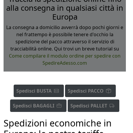
alla consegna in qualsiasi città in
Europa
La consegna a domicilio avverrà dopo pochi giorni e
nel frattempo è possibile tenere d'occhio la
spedizione del pacco attraverso il servizio di
tracciabilità online. Qui trovi un breve tutorial su
Come compilare il modulo ordine per spedire con
SpedireAdesso.com
Spedisci BUSTA
Spedisci PACCO
Spedisci BAGAGLI
Spedisci PALLET
Spedizioni economiche in