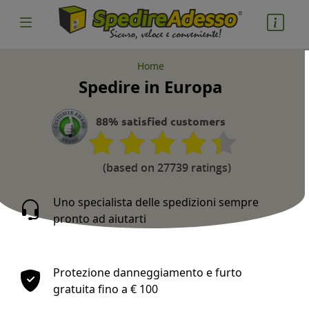
Home
Spedire in Europa
cosa spedire
Pacco
88% satisfied customers
Nazione partenza
(based on 27739 ratings)
Uno specialista delle spedizioni sempre
pronto ad aiutarti
Nazione arrivo
Protezione danneggiamento e furto
gratuita fino a € 100
quantità