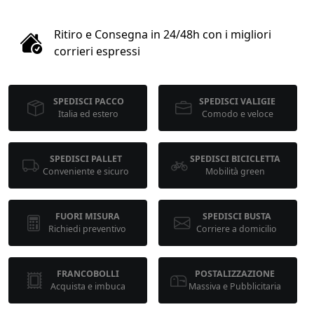
1
Ritiro e Consegna in 24/48h con i migliori
COLLO 1
corrieri espressi
kg
cm
SPEDISCI PACCO
SPEDISCI VALIGIE
Italia ed estero
Comodo e veloce
cm
cm
SPEDISCI PALLET
SPEDISCI BICICLETTA
Conveniente e sicuro
Mobilità green
calcola
FUORI MISURA
SPEDISCI BUSTA
Richiedi preventivo
Corriere a domicilio
FRANCOBOLLI
POSTALIZZAZIONE
Acquista e imbuca
Massiva e Pubblicitaria