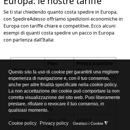
Europa: le nostre tariffe
Se ti stai chiedendo quanto costa spedire in Europa,
con SpedireAdesso offriamo spedizioni economiche in
Europa con tariffe chiare e competitive. Ecco alcuni
esempi di quanti costa spedire un pacco in Europa
con partenza dall’Italia:
Peso
Prezzo a partire
Destinazioni
Esempi
da
Germania
fino a 20
34,99 €
kg
Francia
fino a 20
39,99 €
kg
Spagna
fino a 30
44,99 €
Kg