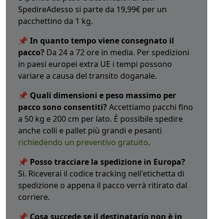
SpedireAdesso si parte da 19,99€ per un
pacchettino da 1 kg.
📌 In quanto tempo viene consegnato il
pacco?
Da 24 a 72 ore in media. Per spedizioni
in paesi europei extra UE i tempi possono
variare a causa del transito doganale.
📌 Quali dimensioni e peso massimo per
pacco sono consentiti?
Accettiamo pacchi fino
a 50 kg e 200 cm per lato. È possibile spedire
anche colli e pallet più grandi e pesanti
richiedendo un preventivo gratuito
.
📌 Posso tracciare la spedizione in Europa?
Si. Riceverai il codice tracking nell'etichetta di
spedizione o appena il pacco verrà ritirato dal
corriere.
📌 Cosa succede se il destinatario non è in