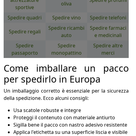
attrezzature
Spedire profumi
oliva
sportive
Spedire quadri
Spedire vino
Spedire telefoni
Spedire ricambi
Spedire farmaci
Spedire regali
auto
e medicinali
Spedire
Spedire
Spedire altre
passaporto
monopattino
merci
Come imballare un pacco
per spedirlo in Europa
Un imballaggio corretto è essenziale per la sicurezza
della spedizione. Ecco alcuni consigli:
Usa scatole robuste e integre
Proteggi il contenuto con materiale antiurto
Sigilla bene il pacco con nastro adesivo resistente
Applica l'etichetta su una superficie liscia e visibile