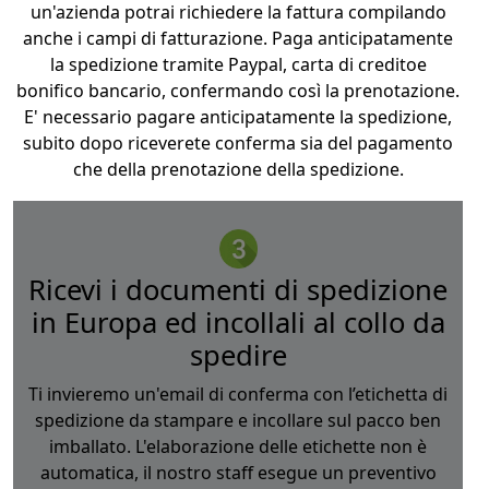
un'azienda potrai richiedere la fattura compilando
anche i campi di fatturazione. Paga anticipatamente
la spedizione tramite Paypal, carta di creditoe
bonifico bancario, confermando così la prenotazione.
E' necessario pagare anticipatamente la spedizione,
subito dopo riceverete conferma sia del pagamento
che della prenotazione della spedizione.
Ricevi i documenti di spedizione
in Europa ed incollali al collo da
spedire
Ti invieremo un'email di conferma con l’etichetta di
spedizione da stampare e incollare sul pacco ben
imballato. L'elaborazione delle etichette non è
automatica, il nostro staff esegue un preventivo