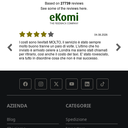
based on
27739
reviews
see some of the reviews here.
08.2026
03.08.2026
re
Ottimo servizio e prezzi, ritiro e consegna senza nessun
Ottimo
o
problema , sono già diverse volte che utilizzo il loro
hiamati
servizio
esciato,
AZIENDA
CATEGORIE
Blog
Spedizione