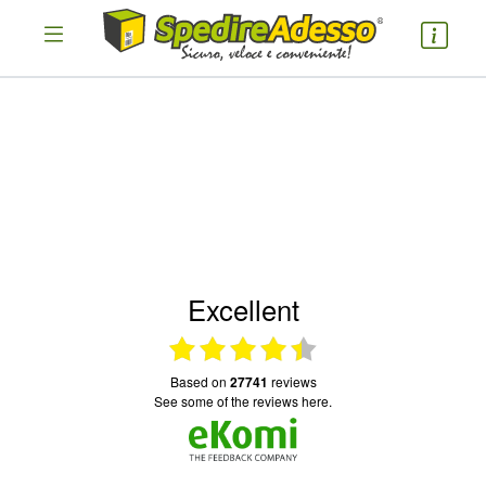
cosa spedire
Pacco
Nazione partenza
Excellent
Nazione arrivo
based on
27741
reviews
see some of the reviews here.
quantità