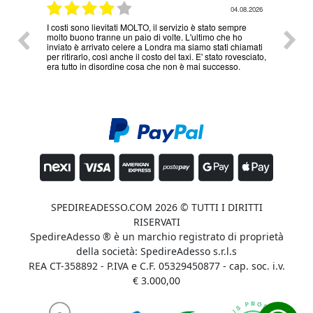
08.2026
04.08.2026
1
I costi sono lievitati MOLTO, il servizio è stato sempre
Ottimo
molto buono tranne un paio di volte. L'ultimo che ho
problem
COLLO 1
inviato è arrivato celere a Londra ma siamo stati chiamati
servizi
per ritirarlo, così anche il costo del taxi. E' stato rovesciato,
era tutto in disordine cosa che non è mai successo.
kg
cm
cm
cm
calcola
SPEDIREADESSO.COM 2026 © TUTTI I DIRITTI
RISERVATI
SpedireAdesso ® è un marchio registrato di proprietà
della società: SpedireAdesso s.r.l.s
REA CT-358892 - P.IVA e C.F. 05329450877 - cap. soc. i.v.
€ 3.000,00