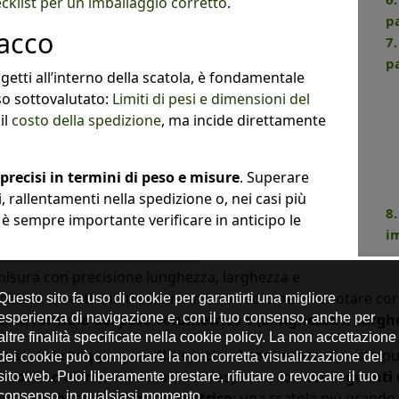
ecklist per un imballaggio corretto
.
p
pacco
7
p
etti all’interno della scatola, è fondamentale
so sottovalutato:
Limiti di pesi e dimensioni del
il
costo della spedizione
, ma incide direttamente
 precisi in termini di peso e misure
. Superare
, rallentamenti nella spedizione o, nei casi più
8
vo è sempre importante verificare in anticipo le
i
 misura con precisione lunghezza, larghezza e
ffidabile. Questi dati ti serviranno non solo per prenotare 
a.
La formula del peso volumetrico è (Lunghezza x Larghe
re
scatole troppo grandi rispetto al contenuto
. Questo p
i muovano
all’interno durante il trasporto, con
conseguenti u
nche
in base al peso volumetrico
: una scatola più grande