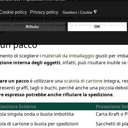
atola proporzionata al contenuto
, che permetta sì l’inser
ciato, compatto e correttamente dimensionato
sarà più 
ne.
 un pacco
mento di scegliere i
materiali da imballaggio
giusti per imba
ione interna degli oggetti
, infatti, può risultare inutile s
lare un pacco
è utilizzare una
scatola di cartone
integra, res
resenti graffi, tagli o buchi, perché anche una piccola deb
ere espresso potrebbe anche rifiutare la spedizione
.
enitore Esterno
Protezione In
ola singola onda o busta imbottita
Carta Kraft o Pl
ola di cartone o busta per spedizioni
Sacchetti di pl