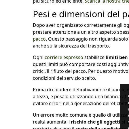
più sicuro ed efficiente.
Scarica la nostra ch
Pesi e dimensioni del 
Dopo aver organizzato correttamente gli ogg
prestare attenzione a un altro aspetto spes
pacco
. Questo passaggio non riguarda solo 
anche sulla sicurezza del trasporto.
Ogni
corriere espresso
stabilisce
limiti ben
questi limiti può comportare costi aggiuntivi
critici, il rifiuto del pacco. Per questo moti
condizioni del servizio scelto.
Prima di chiudere definitivamente il pacco,
altezza, e pesalo utilizzando una bilancia a
evitare errori nella generazione dell’etichett
Un errore molto comune è quello di utilizza
realtà aumenta il
rischio che gli oggetti s
corrieri calcolano il
costo della spedizione
a