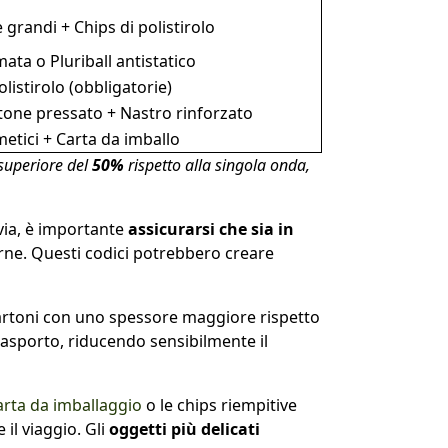
e grandi + Chips di polistirolo
ta o Pluriball antistatico
olistirolo (obbligatorie)
rtone pressato + Nastro rinforzato
etici + Carta da imballo
 superiore del
50%
rispetto alla singola onda,
avia, è importante
assicurarsi che sia in
terne. Questi codici potrebbero creare
artoni con uno spessore maggiore rispetto
rasporto, riducendo sensibilmente il
arta da imballaggio
o le chips riempitive
il viaggio. Gli
oggetti più delicati