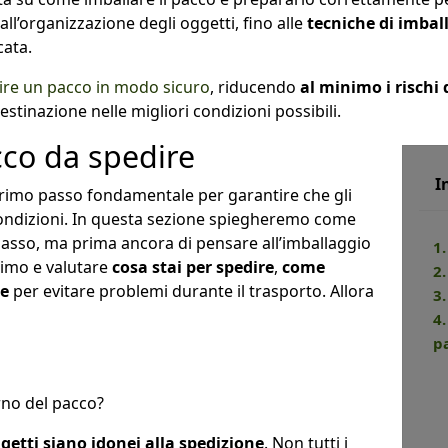
i all’organizzazione degli oggetti, fino alle
tecniche di imball
cata.
ire un pacco in modo sicuro
, riducendo
al minimo i rischi
estinazione nelle migliori condizioni possibili.
co da spedire
I
primo passo fondamentale per garantire che gli
 condizioni. In questa sezione spiegheremo come
asso, ma prima ancora di pensare all’imballaggio
1
timo e valutare
cosa stai per spedire
,
come
2
re
per evitare problemi durante il trasporto. Allora
3
4
p
rno del pacco?
ggetti siano idonei alla spedizione
. Non tutti i