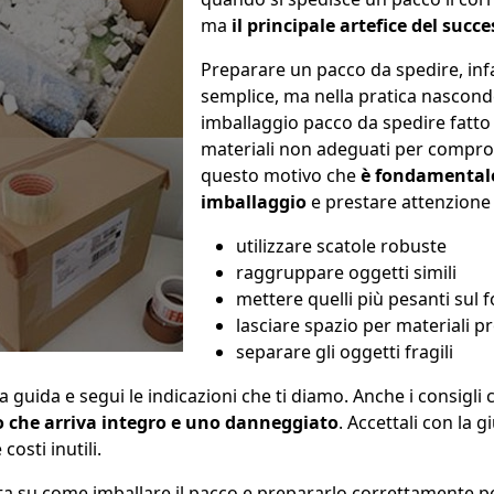
ma
il principale artefice del succ
Preparare un pacco da spedire, inf
semplice, ma nella pratica nasconde
imballaggio pacco da spedire fatto 
materiali non adeguati per comprom
questo motivo che
è fondamentale
imballaggio
e prestare attenzione 
utilizzare scatole robuste
raggruppare oggetti simili
mettere quelli più pesanti sul 
lasciare spazio per materiali pr
separare gli oggetti fragili
a guida e segui le indicazioni che ti diamo. Anche i consig
co che arriva integro e uno danneggiato
. Accettali con la g
osti inutili.
ta su come imballare il pacco e prepararlo correttamente 