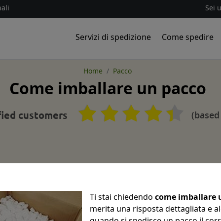
ali
Sei 
Servizi di spedizione
Come spedire
Home
Pacco
Come imballare un pacco
(based
fied customers
Ti stai chiedendo
come imballare 
merita una risposta dettagliata e 
quando si spedisce un pacco il cor