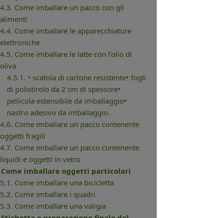
4.3. Come imballare un pacco con gli
alimenti
4.4. Come imballare le apparecchiature
elettroniche
4.5. Come imballare le latte con l'olio di
oliva
4.5.1. • scatola di cartone resistente• fogli
di polistirolo da 2 cm di spessore•
pellicola estensibile da imballaggio•
nastro adesivo da imballaggio.
4.6. Come imballare un pacco contenente
oggetti fragili
4.7. Come imballare un pacco contenente
liquidi e oggetti in vetro
. Come imballare oggetti particolari
5.1. Come imballare una bicicletta
5.2. Come imballare i quadri
5.3. Come imballare una valigia
. Etichetta e preparazione finale del