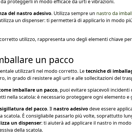
ì da proteggerli in modo efficace da urti e vibrazioni.
za del nastro adesivo
. Utilizza sempre un
nastro da imbal
, utilizza un dispenser: ti permetterà di applicarlo in modo 
ro corretto utilizzo, rappresenta uno degli elementi chiave p
imballare un pacco
entale utilizzarli nel modo corretto. Le
tecniche di imballa
in grado di resistere agli urti e alle sollecitazioni del tra
come imballare un pacco
, puoi evitare spiacevoli inciden
etti nella scatola: è necessario proteggere ogni elemento e g
sigillatura del pacco
. Il
nastro adesivo
deve essere applic
a scatola. È consigliabile passarlo più volte, soprattutto lun
lizza un dispenser
: ti aiuterà ad applicare il nastro in mo
ssiva della scatola.