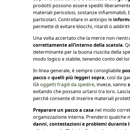
prodotti possono essere spediti liberamente:
materiali pericolosi, sostanze infiammabili, ba
particolari. Controllare in anticipo le
informa
permette di evitare blocchi, ritardi o addiritt
Una volta accertato che la merce non rientra
correttamente all’interno della scatola
. Q
determinante per la buona riuscita della spe
modo logico e stabile, tenendo conto del loro
In linea generale, è sempre consigliabile
pos
pacco
e
quelli più leggeri sopra
, così da g
Gli
oggetti fragili da spedire
, invece, vanno
s
evitando che possano urtarsi tra loro. Lasciare
perché consente di inserire materiali protett
Preparare un pacco a casa
nel modo corrett
organizzazione interna. Prendersi qualche m
danni, contestazioni e problemi durante l