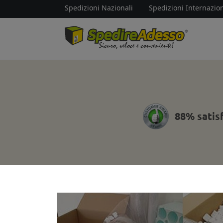
Spedizioni Nazionali
Spedizioni Internazion
88% satis