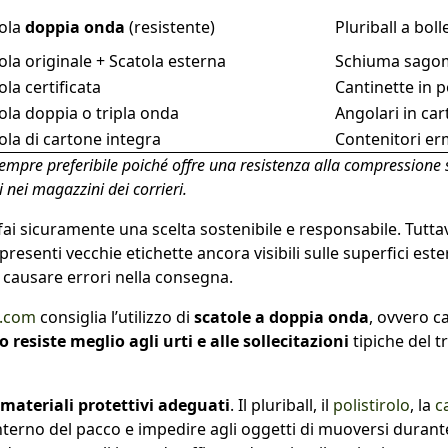
ola
doppia onda
(resistente)
Pluriball a boll
ola originale + Scatola esterna
Schiuma sagoma
ola certificata
Cantinette in p
ola doppia o tripla onda
Angolari in ca
ola di cartone integra
Contenitori erm
empre preferibile poiché offre una resistenza alla compressione
 nei magazzini dei corrieri.
 fai sicuramente una scelta sostenibile e responsabile. Tutt
presenti vecchie etichette ancora visibili sulle superfici es
 causare errori nella consegna.
o.com
consiglia l’utilizzo di
scatole a doppia onda
, ovvero c
 resiste meglio agli urti e alle sollecitazioni
tipiche del t
materiali protettivi adeguati
. Il pluriball, il
polistirolo
, la
c
interno del pacco e impedire agli oggetti di muoversi durante 