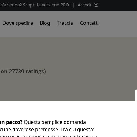
un'azienda? Scopri la versione PRO
|
Accedi
Dove spedire
Blog
Traccia
Contatti
 on 27739 ratings)
un pacco?
Questa semplice domanda
alcune doverose premesse. Tra cui questa:
riere presta sempre la massima attenzione,