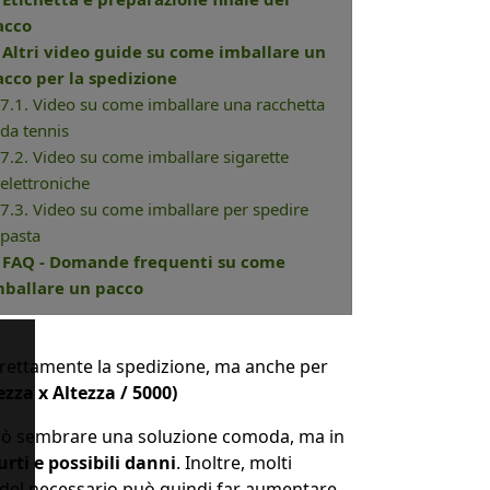
acco
. Altri video guide su come imballare un
acco per la spedizione
7.1. Video su come imballare una racchetta
da tennis
7.2. Video su come imballare sigarette
elettroniche
7.3. Video su come imballare per spedire
pasta
. FAQ - Domande frequenti su come
mballare un pacco
correttamente la spedizione, ma anche per
zza x Altezza / 5000)
uò sembrare una soluzione comoda, ma in
rti e possibili danni
. Inoltre, molti
 del necessario può quindi far aumentare