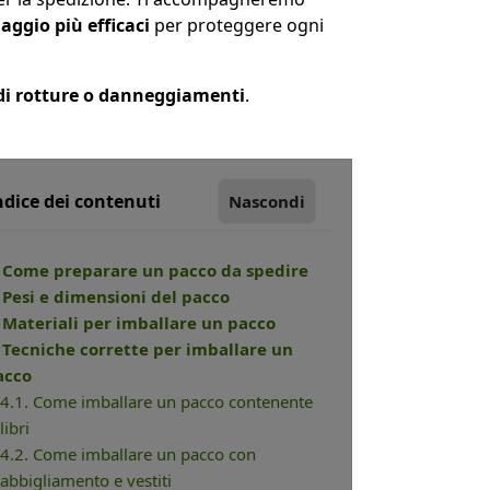
aggio più efficaci
per proteggere ogni
 di rotture o danneggiamenti
.
ndice dei contenuti
Nascondi
. Come preparare un pacco da spedire
. Pesi e dimensioni del pacco
. Materiali per imballare un pacco
. Tecniche corrette per imballare un
acco
4.1. Come imballare un pacco contenente
libri
4.2. Come imballare un pacco con
abbigliamento e vestiti