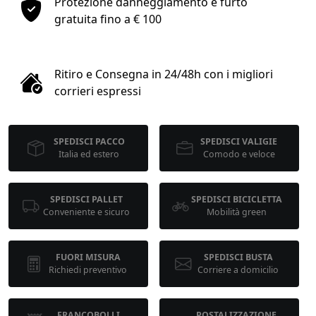
Protezione danneggiamento e furto
1
gratuita fino a € 100
COLLO 1
Ritiro e Consegna in 24/48h con i migliori
kg
cm
corrieri espressi
SPEDISCI PACCO
SPEDISCI VALIGIE
cm
cm
Italia ed estero
Comodo e veloce
SPEDISCI PALLET
SPEDISCI BICICLETTA
calcola
Conveniente e sicuro
Mobilità green
FUORI MISURA
SPEDISCI BUSTA
Richiedi preventivo
Corriere a domicilio
FRANCOBOLLI
POSTALIZZAZIONE