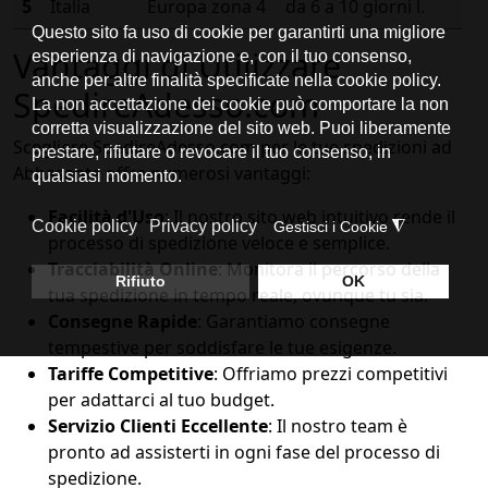
5
Italia
Europa zona 4
da 6 a 10 giorni l.
Vantaggi di Utilizzare
SpedireAdesso.com
Scegliere SpedireAdesso.com per le tue spedizioni ad
Abbasanta offre numerosi vantaggi:
Facilità d'Uso
: Il nostro sito web intuitivo rende il
processo di spedizione veloce e semplice.
Tracciabilità Online
: Monitora il percorso della
tua spedizione in tempo reale, ovunque tu sia.
Consegne Rapide
: Garantiamo consegne
tempestive per soddisfare le tue esigenze.
Tariffe Competitive
: Offriamo prezzi competitivi
per adattarci al tuo budget.
Servizio Clienti Eccellente
: Il nostro team è
pronto ad assisterti in ogni fase del processo di
spedizione.