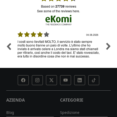
based on
27739
reviews
see some of the reviews here.
08.2026
04.08.2026
I costi sono lievitati MOLTO, il servizio è stato sempre
Ottimo
molto buono tranne un paio di volte. L'ultimo che ho
problem
inviato è arrivato celere a Londra ma siamo stati chiamati
servizi
per ritirarlo, così anche il costo del taxi. E' stato rovesciato,
era tutto in disordine cosa che non è mai successo.
AZIENDA
CATEGORIE
Blog
Spedizione