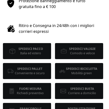
Protezione danneggiamento e furto
1
gratuita fino a € 100
COLLO 1
Ritiro e Consegna in 24/48h con i migliori
kg
cm
corrieri espressi
SPEDISCI PACCO
SPEDISCI VALIGIE
cm
cm
Italia ed estero
Comodo e veloce
SPEDISCI PALLET
SPEDISCI BICICLETTA
calcola
Conveniente e sicuro
Mobilità green
FUORI MISURA
SPEDISCI BUSTA
Richiedi preventivo
Corriere a domicilio
FRANCOBOLLI
POSTALIZZAZIONE