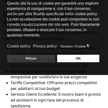
5
Italia
Europa zona 4
da 6 a 10 giorni l.
Vantaggi di Utilizzare
SpedireAdesso.com
Scegliere SpedireAdesso.com per le tue spedizioni a
Calcinate offre numerosi vantaggi:
Facilità d'Uso: Il nostro sito web intuitivo rende il
processo di spedizione veloce e semplice.
Tracciabilità Online: Monitora il percorso della tua
spedizione in tempo reale, ovunque tu sia.
Consegne Rapide: Garantiamo consegne
tempestive per soddisfare le tue esigenze.
Tariffe Competitive: Offriamo prezzi competitivi
per adattarci al tuo budget.
Servizio Clienti Eccellente: Il nostro team è pronto
ad assisterti in ogni fase del processo di
spedizione.