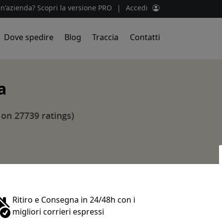
un'azienda? Scopri la versione PRO
|
Accedi
Dove spedire
Blog
Traccia
Contatti
a
 on 27739 ratings)
Ritiro e Consegna in 24/48h con i
migliori corrieri espressi