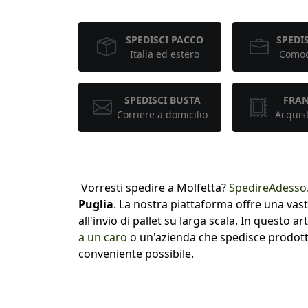
SPEDISCI PACCO
SPEDIS
Italia ed estero
Comod
SPEDISCI BUSTA
FRA
Corriere a domicilio
Acquis
Vorresti spedire a Molfetta?
SpedireAdesso
Puglia
. La nostra piattaforma offre una vast
all'invio di pallet su larga scala. In questo
a un caro
o un'azienda che spedisce prodotti 
conveniente possibile.