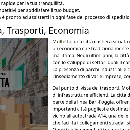
pide per la tua tranquillità.
petitivi per soddisfare il tuo budget.
am è pronto ad assisterti in ogni fase del processo di spedizi
ra, Trasporti, Economia
Molfetta
, una città costiera situata
un'economia che tradizionalmente si
marittima. Negli ultimi anni, la cit
con lo sviluppo di settori quali il co
La presenza di parchi industriali e 
l'insediamento di varie imprese, co
Dal punto di vista dei trasporti, Mo
di infrastrutture efficienti. La citt
parte della linea Bari-Foggia, offre
importanti città pugliesi e destinazi
vicino all'autostrada A14, una delle p
che facilita i collegamenti stradali 
Questi collegamenti di trasporto so