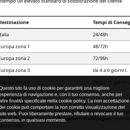
ntempo un elevato standard di soddisfazione del cliente.
Destinazione
Tempi di Conse
Italia
24/48h
Europa zona 1
48/72h
Europa zona 2
72/96h
Europa zona 3
da 4 a 6 giorni l.
Europa zona 4
da 6 a 10 giorni l.
olfetta
arantendo competitività e trasparenza. Puoi ottenere un pr
peso, sulle dimensioni e sulle opzioni di consegna
. La nost
l servizio.