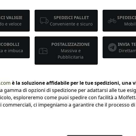
CI VALIGIE
SPEDISCI PALLET
SPEDISCI
o e veloce
Conveniente e sicuro
Mobil
NCOBOLLI
POSTALIZZAZIONE
INVIA 
ta e imbuca
Massiva e
Diretta
Pubblicitaria
.com
è la soluzione affidabile per le tue spedizioni, una v
a gamma di opzioni di spedizione per adattarsi alle tue esig
 articolo, esploreremo come puoi spedire con facilità a Molfet
commerciali, ci impegniamo a garantire che il processo di sp