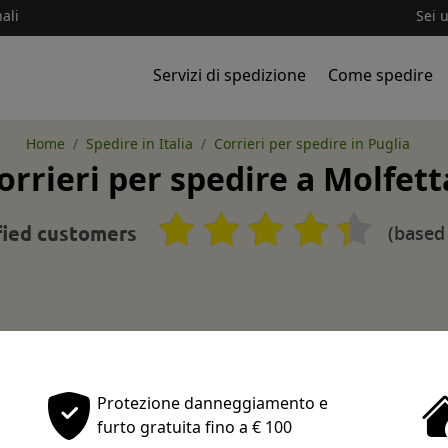
ali
Sei 
Servizi di spedizione
Come spedire
Home
Spedire in Italia
Corrieri per spedire in Puglia
orrieri per spedire a Molfett
(based
fied customers
Protezione danneggiamento e
furto gratuita fino a € 100