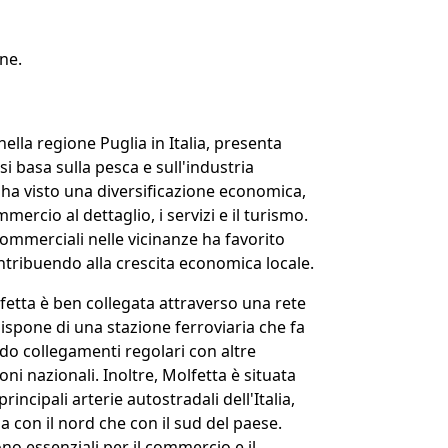
one.
 nella regione Puglia in Italia, presenta
 basa sulla pesca e sull'industria
tà ha visto una diversificazione economica,
mmercio al dettaglio, i servizi e il turismo.
commerciali nelle vicinanze ha favorito
ntribuendo alla crescita economica locale.
lfetta è ben collegata attraverso una rete
à dispone di una stazione ferroviaria che fa
ndo collegamenti regolari con altre
oni nazionali. Inoltre, Molfetta è situata
rincipali arterie autostradali dell'Italia,
sia con il nord che con il sud del paese.
no essenziali per il commercio e il