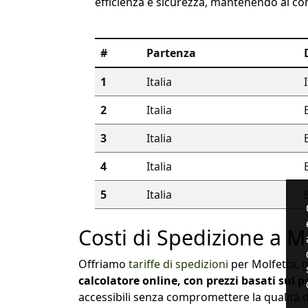
efficienza e sicurezza, mantenendo al co
#
Partenza
1
Italia
2
Italia
3
Italia
4
Italia
5
Italia
Costi di Spedizione a M
Offriamo
tariffe di spedizioni
per Molfetta, g
calcolatore online, con prezzi basati sul 
accessibili senza compromettere la qualità de