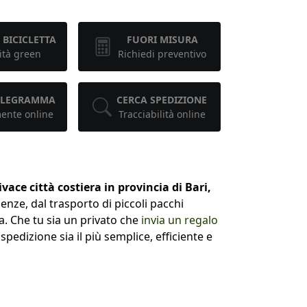
 BICICLETTA
FUORI MISURA
ità green
Richiedi preventivo
TELEGRAMMA
CERCA SPEDIZIONE
mente online
Tracciabilità online
ivace città costiera in provincia di Bari,
enze, dal trasporto di piccoli pacchi
ta. Che tu sia un privato che
invia un regalo
edizione sia il più semplice, efficiente e