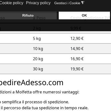
eso
a Peso
Costo spedizione IVA 
g
2 kg
9,99 €
5 kg
12,90 €
10 kg
14,90 €
20 kg
16,90 €
30 kg
19,90 €
 SpedireAdesso.com
izioni a Molfetta offre numerosi vantaggi:
vo semplifica il processo di spedizione.
l percorso della tua spedizione in tempo reale.