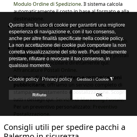
Modulo Ordine di Spedizione
. Il sistema calcola
automaticamente il costo in base al formato e alla
destinazione.
Per pacchi fuori misura o spedizioni espresse
,
puoi richiedere un preventivo gratuito
compilando questo modulo:
Richiesta Preventivo
.
Per spedire piccole buste tramite posta
tradizionale
, puoi acquistare affrancature postali
da stampare e incollare direttamente qui:
Affrancature Postali Online
.
Per grandi volumi di lettere e comunicazioni
pubblicitarie
, offriamo un servizio completo di
stampa, imbustamento e postalizzazione. Scopri
tutti i dettagli qui:
Servizio di Marketing Postale
.
Per un preventivo personalizzato:
Preventivo
Postalizzazione.
Consigli utili per spedire pacchi a
Palermo in sicurezza