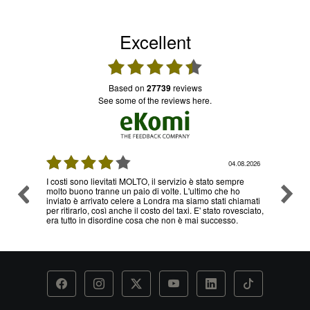
Excellent
based on
27739
reviews
see some of the reviews here.
04.08.2026
03.08.2026
to sempre
Ottimo servizio e prezzi, ritiro e consegna senza nessun
o che ho
problema , sono già diverse volte che utilizzo il loro
tati chiamati
servizio
tato rovesciato,
ccesso.