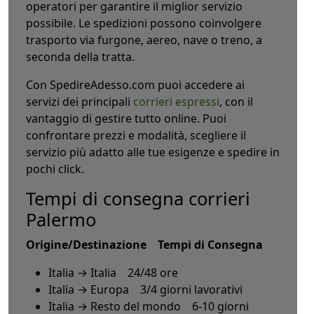
operatori per garantire il miglior servizio
possibile. Le spedizioni possono coinvolgere
trasporto via furgone, aereo, nave o treno, a
seconda della tratta.
Con SpedireAdesso.com puoi accedere ai
servizi dei principali
corrieri espressi
, con il
vantaggio di gestire tutto online. Puoi
confrontare prezzi e modalità, scegliere il
servizio più adatto alle tue esigenze e spedire in
pochi click.
Tempi di consegna corrieri
Palermo
Origine/Destinazione Tempi di Consegna
Italia → Italia 24/48 ore
Italia → Europa 3/4 giorni lavorativi
Italia → Resto del mondo 6-10 giorni