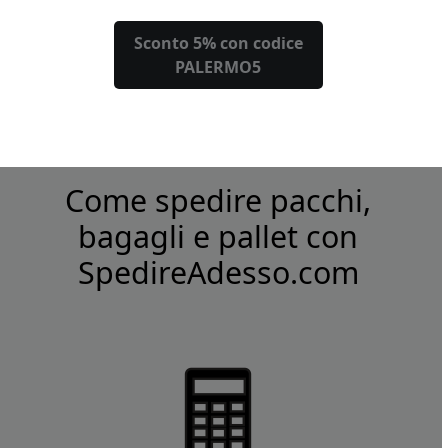
Sconto 5% con codice
PALERMO5
Come spedire pacchi,
bagagli e pallet con
SpedireAdesso.com