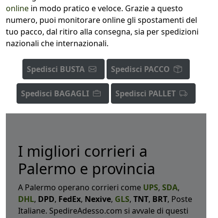
online
in modo pratico e veloce. Grazie a questo
numero, puoi monitorare online gli spostamenti del
tuo pacco, dal ritiro alla consegna, sia per spedizioni
nazionali che internazionali.
Spedisci BUSTA
Spedisci PACCO
Spedisci BAGAGLI
Spedisci PALLET
I migliori corrieri a
Palermo e provincia
A Palermo operano corrieri come
UPS
,
SDA
,
DHL
,
DPD
,
FedEx
,
Nexive
,
GLS
,
TNT
,
BRT
, Poste
Italiane. SpedireAdesso.com si avvale di questi