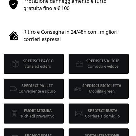
Protezione danneggiamento e furto
1
gratuita fino a € 100
COLLO 1
Ritiro e Consegna in 24/48h con i migliori
kg
cm
corrieri espressi
SPEDISCI PACCO
SPEDISCI VALIGIE
cm
cm
Italia ed estero
Comodo e veloce
SPEDISCI PALLET
SPEDISCI BICICLETTA
calcola
Conveniente e sicuro
Mobilità green
FUORI MISURA
SPEDISCI BUSTA
Richiedi preventivo
Corriere a domicilio
FRANCOBOLLI
POSTALIZZAZIONE