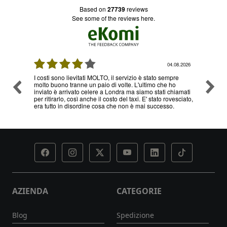
based on
27739
reviews
see some of the reviews here.
08.2026
04.08.2026
I costi sono lievitati MOLTO, il servizio è stato sempre
Ottimo
molto buono tranne un paio di volte. L'ultimo che ho
problem
inviato è arrivato celere a Londra ma siamo stati chiamati
servizi
per ritirarlo, così anche il costo del taxi. E' stato rovesciato,
era tutto in disordine cosa che non è mai successo.
AZIENDA
CATEGORIE
Blog
Spedizione