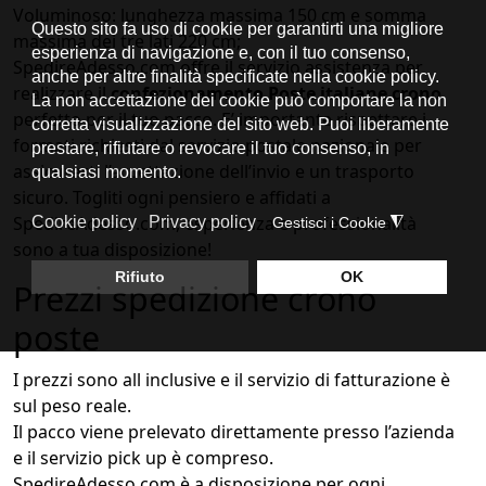
Voluminoso: lunghezza massima 150 cm e somma
massima dei tre lati 220 cm;
SpedireAdesso.com offre il servizio assistenza per
realizzare il
confezionamento Poste italiane crono
perfetto per il tuo pacco. E’ importante rispettare i
formati richiesti dal servizio postale nazionale per
assicurarti l’accettazione dell’invio e un trasporto
sicuro. Togliti ogni pensiero e affidati a
SpedireAdesso.com, esperienza e professionalità
sono a tua disposizione!
Prezzi spedizione crono
poste
I prezzi sono all inclusive e il servizio di fatturazione è
sul peso reale.
Il pacco viene prelevato direttamente presso l’azienda
e il servizio pick up è compreso.
SpedireAdesso.com è a disposizione per ogni