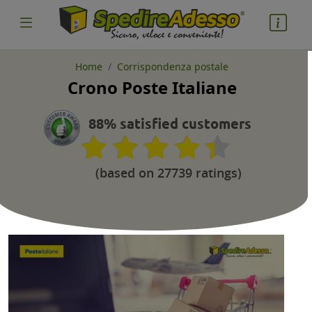
Home
Corrispondenza postale
Crono Poste Italiane
88% satisfied customers
(based on 27739 ratings)