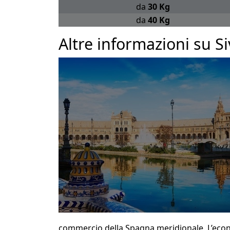
da
30 Kg
da
40 Kg
Altre informazioni su Si
commercio della Spagna meridionale. L’econom