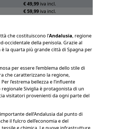
€ 49,99
iva incl.
€ 59,99
iva incl.
ttà che costituiscono l’
Andalusia
, regione
d-occidentale della penisola. Grazie al
a è la quarta più grande città di Spagna per
amosa per essere l’emblema dello stile di
ura che caratterizzano la regione,
Per l’estrema bellezza e l’influente
o regionale Siviglia è protagonista di un
ia visitatori provenienti da ogni parte del
iù importante dell’Andalusia dal punto di
anche il fulcro dell’economia e del
tessile e chimica. Le nuove infrastrutture