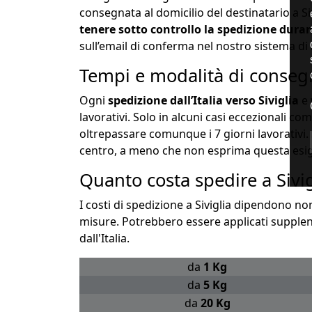
consegnata al domicilio del destinatario a Siv
tenere sotto controllo la spedizione duran
sull’email di conferma nel nostro sistema di 
Tempi e modalità di consegn
Ogni
spedizione dall’Italia verso Siviglia
e 
lavorativi. Solo in alcuni casi eccezionali 
oltrepassare comunque i 7 giorni lavorativi.
centro, a meno che non esprima questa esigen
Quanto costa spedire a Sivig
I costi di spedizione a Siviglia dipendono non
misure. Potrebbero essere applicati supplenti
dall'Italia.
da
1 Kg
da
5 Kg
da
20 Kg