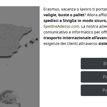
Erasmus, vacanza o lavoro ti port
valigie, buste o pallet
? Allora affi
spedisci a Siviglia in modo sicur
SpedireAdesso.com
. La nostra azi
comunicativo e informatico per offr
trasporto internazionale all’ava
esigenze dei clienti attraverso
sist
B
P
P