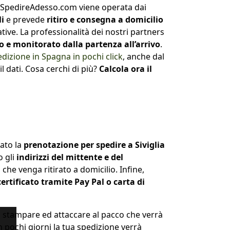
 SpedireAdesso.com viene operata dai
li
e prevede
ritiro e consegna a domicilio
ative. La professionalità dei nostri partners
ro e monitorato dalla partenza all’arrivo
.
dizione in Spagna in pochi click
, anche dal
l dati. Cosa cerchi di più?
Calcola ora il
ato la
prenotazione per spedire a Siviglia
 gli
indirizzi del mittente e del
 che venga ritirato a domicilio. Infine,
tificato tramite Pay Pal o carta di
 stampare ed attaccare al pacco che verrà
In pochi giorni la tua spedizione verrà