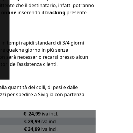
ttente che il destinatario, infatti potranno
o online
inserendo il
tracking
presente
in tempi rapidi standard di 3/4 giorni
ere qualche giorno in più senza
non sarà necessario recarsi presso alcun
i dell’assistenza clienti.
a quantità dei colli, di pesi e dalle
zzi per spedire a Siviglia con partenza
€ 24,99
iva incl.
€ 29,99
iva incl.
€ 34,99
iva incl.