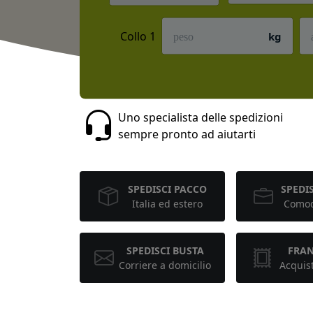
Collo 1
kg
Uno specialista delle spedizioni
sempre pronto ad aiutarti
SPEDISCI PACCO
SPEDIS
Italia ed estero
Comod
SPEDISCI BUSTA
FRA
Corriere a domicilio
Acquis