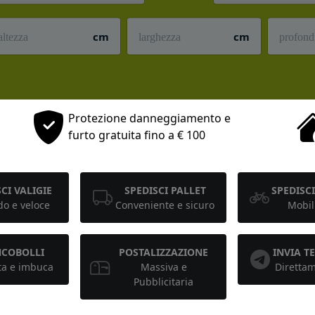
cm
cm
Protezione danneggiamento e
furto gratuita fino a € 100
CI VALIGIE
SPEDISCI PALLET
SPEDISCI
o e veloce
Conveniente e sicuro
Mobil
NCOBOLLI
POSTALIZZAZIONE
INVIA 
ta e imbuca
Massiva e
Diretta
Pubblicitaria