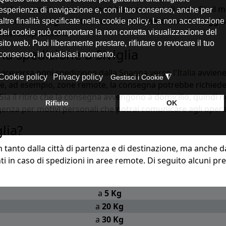
iglia senza che nessuno lo abbia mai perso di vista. Sia il mi
te tutto il tragitto attraverso il sistema di monitoraggi
ricerca spedizione.
a spedizione a Siviglia
viceversa ogni
spedizione dalla Spagna verso l'Italia
avviene 
come, ad esempio, zone remote, la consegna potrebbe richied
 Sia il ritiro che la consegna avvengono a domicilio, quindi 
za per motivi personali che potrai comunicare agli operator
lia?
 tanto dalla città di partenza e di destinazione, ma anche dall
 in caso di spedizioni in aree remote. Di seguito alcuni pre
a
5 Kg
a
20 Kg
a
30 Kg