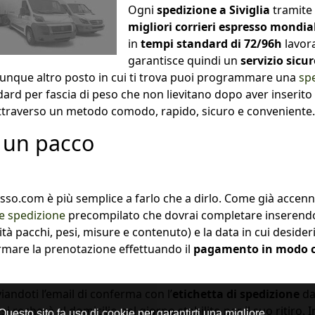
Ogni
spedizione a Siviglia
tramite
migliori corrieri espresso mondia
in
tempi standard di 72/96h
lavor
garantisce quindi un
servizio sicu
lunque altro posto in cui ti trova puoi programmare una
spe
rd per fascia di peso che non lievitano dopo aver inserito i
a attraverso un metodo comodo, rapido, sicuro e conveniente.
a un pacco
so.com è più semplice a farlo che a dirlo. Come già accenn
e spedizione
precompilato che dovrai completare inserendo
tà pacchi, pesi, misure e contenuto) e la data in cui desideri
rmare la prenotazione effettuando il
pagamento in modo cer
andoti l’email di conferma con l’
etichetta di spedizione
da
 recherà al domicilio nel giorno stabilito per il suo ritiro. 