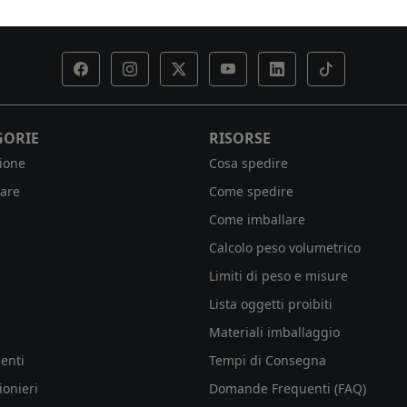
GORIE
RISORSE
ione
Cosa spedire
are
Come spedire
Come imballare
Calcolo peso volumetrico
Limiti di peso e misure
Lista oggetti proibiti
Materiali imballaggio
enti
Tempi di Consegna
ionieri
Domande Frequenti (FAQ)