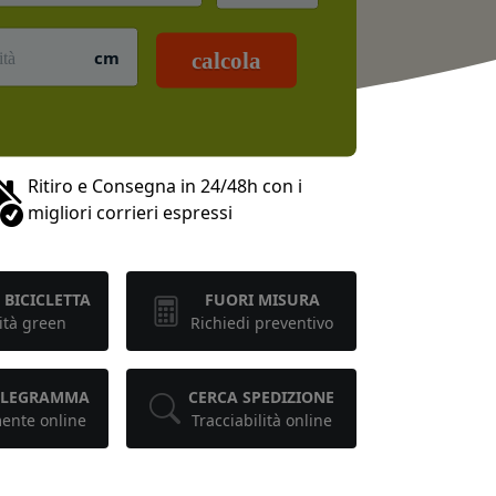
cm
calcola
Ritiro e Consegna in 24/48h con i
migliori corrieri espressi
 BICICLETTA
FUORI MISURA
ità green
Richiedi preventivo
TELEGRAMMA
CERCA SPEDIZIONE
mente online
Tracciabilità online