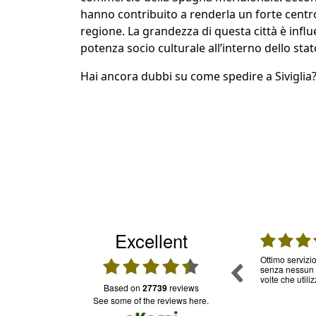
hanno contribuito a renderla un forte centr
regione. La grandezza di questa città è influ
potenza socio culturale all’interno dello sta
Hai ancora dubbi su come spedire a Siviglia?
Excellent
04.08.2026
04.08.2026
I costi sono lievitati MOLTO, il servizio è stato
Ottimo servizio
sempre molto buono tranne un paio di volte.
senza nessun 
L'ultimo che ho inviato è arrivato celere a
volte che utiliz
based on
27739
reviews
Londra ma siamo stati chiamati per ritirarlo,
così anche il costo del taxi. E' stato rovesciato,
see some of the reviews here.
era tutto in disordine cosa che non è mai