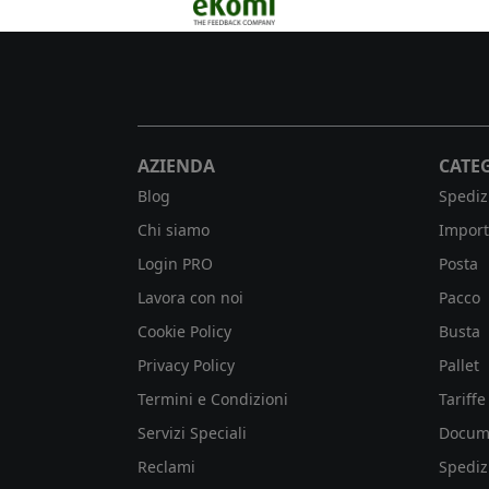
successo.
AZIENDA
CATE
Blog
Spediz
Chi siamo
Import
Login PRO
Posta
Lavora con noi
Pacco
Cookie Policy
Busta
Privacy Policy
Pallet
Termini e Condizioni
Tariffe
Servizi Speciali
Docum
Reclami
Spediz