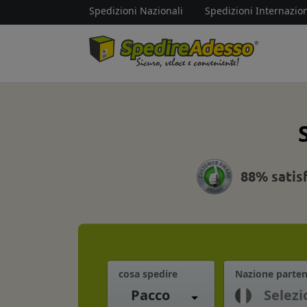
Spedizioni Nazionali
Spedizioni Internazion
88% satis
cosa spedire
Nazione parte
Pacco