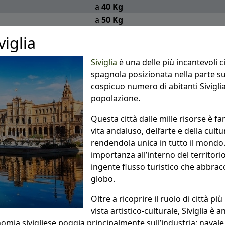
a
40 Kg
a
50 Kg
viglia
Siviglia
è una delle più incantevoli ci
spagnola posizionata nella parte su
cospicuo numero di abitanti Sivigli
popolazione.
Questa città dalle mille risorse è f
vita andaluso, dell’arte e della cult
rendendola unica in tutto il mondo. 
importanza all’interno del territori
ingente flusso turistico che abbracc
globo.
Oltre a ricoprire il ruolo di città p
vista artistico-culturale, Siviglia è 
ia sivigliese poggia principalmente sull’industria: navale, 