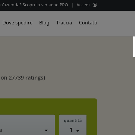
un'azienda? Scopri la versione PRO
|
Accedi
Dove spedire
Blog
Traccia
Contatti
i
 on 27739 ratings)
quantità
1