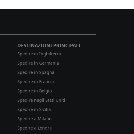
DESTINAZIONI PRINCIPALI
Spedire in Inghilterra
Spedire in Germania
Spedire in Spagna
Spedire in Francia
Spedire in Belgio
Spedire negli Stati Uniti
Spedire in Sicilia
Spedire a Milano
Spedire a Londra