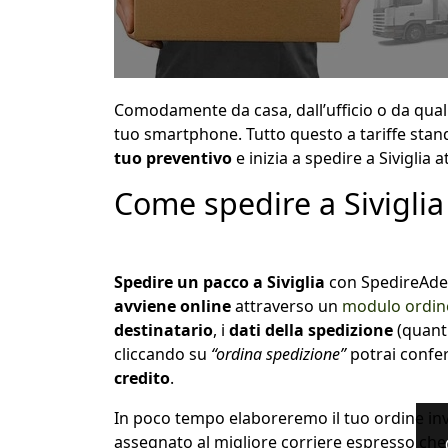
Comodamente da casa, dall’ufficio o da qua
tuo smartphone. Tutto questo a tariffe standa
tuo preventivo
e inizia a spedire a Sivigli
Come spedire a Sivigli
Spedire un pacco a Siviglia
con SpedireAdes
avviene online
attraverso un
modulo ordin
destinatario
, i
dati della spedizione
(quanti
cliccando su
“ordina spedizione”
potrai confe
credito
.
In poco tempo elaboreremo il tuo ordine invi
assegnato al migliore corriere espresso che si