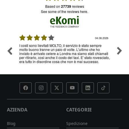
based on
27739
reviews
see some of the reviews here.
08.2026
03.08.2026
re
Ottimo servizio e prezzi, ritiro e consegna senza nessun
Ottimo
o
problema , sono già diverse volte che utilizzo il loro
hiamati
servizio
esciato,
AZIENDA
CATEGORIE
Blog
Spedizione