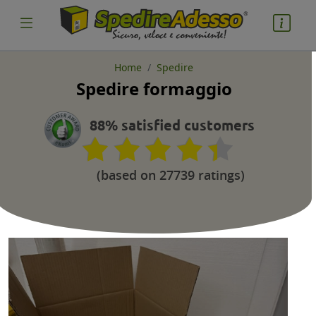
Home
Spedire
Spedire formaggio
cosa spedire
Pacco
88% satisfied customers
Nazione partenza
(based on 27739 ratings)
Nazione arrivo
quantità