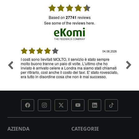
based on
27741
reviews
see some of the reviews here.
08.2026
04.08.2026
I costi sono lievitati MOLTO, il servizio è stato sempre
Ottimo
molto buono tranne un paio di volte. L'ultimo che ho
problem
inviato è arrivato celere a Londra ma siamo stati chiamati
servizi
per ritirarlo, così anche il costo del taxi. E' stato rovesciato,
era tutto in disordine cosa che non è mai successo.
AZIENDA
CATEGORIE