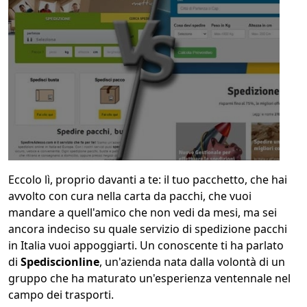
1
COLLO 1
kg
cm
cm
cm
Eccolo lì, proprio davanti a te: il tuo pacchetto, che hai
avvolto con cura nella carta da pacchi, che vuoi
calcola
mandare a quell'amico che non vedi da mesi, ma sei
ancora indeciso su quale servizio di spedizione pacchi
in Italia vuoi appoggiarti. Un conoscente ti ha parlato
di
Spediscionline
, un'azienda nata dalla volontà di un
gruppo che ha maturato un'esperienza ventennale nel
campo dei trasporti.