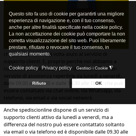
chiedere almeno una volta aiuto al servizio di
supporto clienti. E, proprio perché noi abbiamo a
cuore i nostri clienti, abbiamo deciso di offrire un
servizio di assistenza reperibile da lunedì a venerdì,
dalle 09.00 alle 13.30 e dalle 14.30 alle 18.30, che può
essere contattato via chat online, via Whatsapp, via
telefono, via email o via social network.
Anche spediscionline dispone di un servizio di
supporto clienti attivo da lunedì a venerdì, ma a
differenza del nostro può essere contattato soltanto
via email o via telefono ed è disponibile dalle 09.30 alle