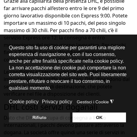
Grazie alla capillarità della presenza DHL, è possibile
far arrivare pacchi all’estero entro le ore 9 del primo
giorno lavorativo disponibile con Express 9:00. Potete
importare un massimo di 10 pacchi, del peso singolo
massimo di 30 chili. Per pacchi fino a 70 chili, c’è il
servizio Express ore 12: la consegna è entro
mezzogiorno del primo giorno lavorativo. Per pacchi
fino a 300 chili, Express Worldwide assicura la
consegna entro la sera del primo giorno lavorativo.
Le condizioni e i servizi sono gli stessi del servizio per
importazione. Le tariffe spedizioni DHL dipendono dal
servizio e dal Paese di destinazione, che potete
verificare nel file a disposizione dei clienti.
DHL costi servizi doganali
Dato che DHL si occupa di consegna a livello
internazionali, i pacchi devono passare attraverso la
dogana. La società offre quindi una serie di servizi in