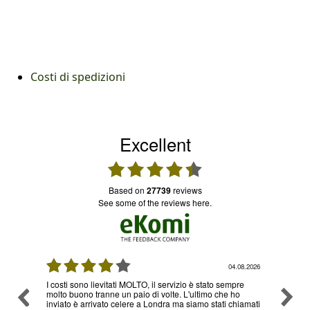
Costi di spedizioni
Excellent
based on
27739
reviews
see some of the reviews here.
.08.2026
03.08.2026
re
Ottimo servizio e prezzi, ritiro e consegna senza nessun
Ottimo
o
problema , sono già diverse volte che utilizzo il loro
hiamati
servizio