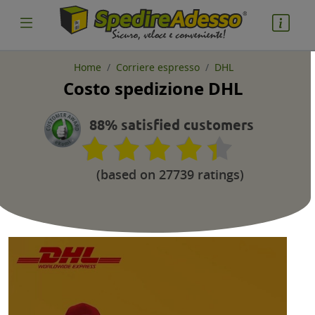
Home
Corriere espresso
DHL
Costo spedizione DHL
cosa spedire
Pacco
88% satisfied customers
Nazione partenza
(based on 27739 ratings)
Nazione arrivo
quantità