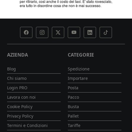
esciato,
.
AZIENDA
CATEGORIE
Blog
Spedizione
Chi siamo
Importare
Login PRO
Posta
Lavora con noi
Pacco
Cookie Policy
Busta
Privacy Policy
Pallet
Termini e Condizioni
Tariffe