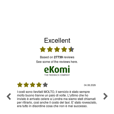
Excellent
based on
27739
reviews
see some of the reviews here.
08.2026
03.08.2026
re
Ottimo servizio e prezzi, ritiro e consegna senza nessun
Ottimo
o
problema , sono già diverse volte che utilizzo il loro
hiamati
servizio
esciato,