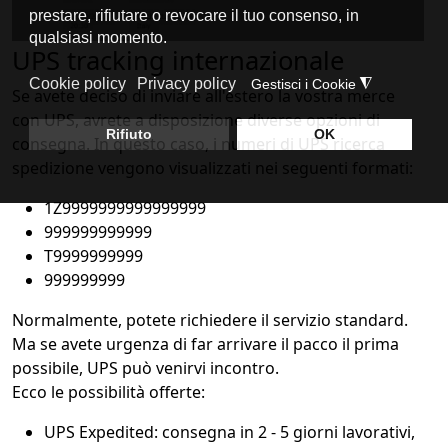
UPS tracking internazionale
Se avete deciso di inviare all'estero la vostra merce
con UPS, avrete a disposizione diverse opzioni di
consegna. In questo caso, i numeri di UPS ricerca
spedizione vengono visualizzati nei seguenti formati:
1Z9999999999999999
999999999999
T9999999999
999999999
Normalmente, potete richiedere il servizio standard.
Ma se avete urgenza di far arrivare il pacco il prima
possibile, UPS può venirvi incontro.
Ecco le possibilità offerte:
UPS Expedited: consegna in 2 - 5 giorni lavorativi,