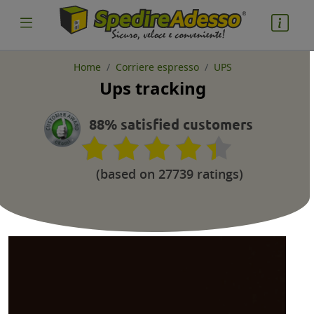
Home
Corriere espresso
UPS
Ups tracking
cosa spedire
Pacco
88% satisfied customers
Nazione partenza
(based on 27739 ratings)
Nazione arrivo
quantità