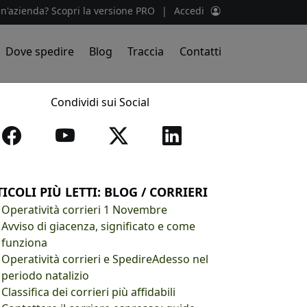
un'azienda? Scopri la versione PRO
|
Accedi
Dove spedire
Blog
Traccia
Contatti
Condividi sui Social
ICOLI PIÙ LETTI: BLOG / CORRIERI
Operatività corrieri 1 Novembre
Avviso di giacenza, significato e come
funziona
Operatività corrieri e SpedireAdesso nel
periodo natalizio
Classifica dei corrieri più affidabili