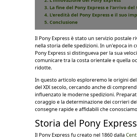
2. L'innovazione del Pony Express
3. La fine del Pony Express e l'arrivo de
4. L'eredità del Pony Express e il suo i
5. Conclusione
Il Pony Express è stato un servizio postale r
nella storia delle spedizioni. In un'epoca in c
Pony Express si distingueva per la sua veloci
comunicare tra la costa orientale e quella oc
ridotte.
In questo articolo esploreremo le origini de
del XIX secolo, cercando anche di comprend
influenzato le moderne spedizioni. Preparati
coraggio e la determinazione dei corrieri de
consegne rapide e affidabili che conosciamo
Storia del Pony Express
Il Pony Express fu creato nel 1860 dalla
Cent