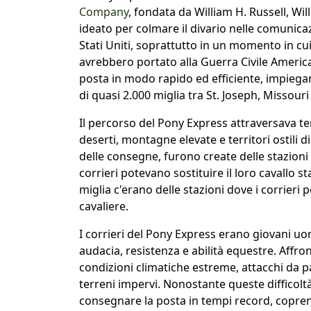
Company
, fondata da William H. Russell, Wil
ideato per colmare il divario nelle comunicaz
Stati Uniti, soprattutto in un momento in cui 
avrebbero portato alla Guerra Civile Americ
posta in modo rapido ed efficiente, impiega
di quasi 2.000 miglia tra St. Joseph, Missour
Il percorso del Pony Express attraversava territ
deserti, montagne elevate e territori ostili d
delle consegne, furono create delle stazioni 
corrieri potevano sostituire il loro cavallo 
miglia c'erano delle stazioni dove i corrieri
cavaliere.
I corrieri del Pony Express erano giovani uom
audacia, resistenza e abilità equestre. Affro
condizioni climatiche estreme, attacchi da pa
terreni impervi. Nonostante queste difficoltà
consegnare la posta in tempi record, coprend