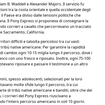
liam B. Waddell e Alexander Majors. Il servizio fu
ioni tra la costa orientale e quella occidentale degli
il Paese era diviso dalle tensioni politiche che
ana. Il Pony Express si proponeva di consegnare la
ndo corrieri a cavallo che percorrevano un tracciato
i e Sacramento, California.
ori difficili e talvolta pericolosi tra cui vasti
i tribù native americane. Per garantire la rapidità
di cambio ogni 10-15 miglia lungo il percorso, dove i
stanco con uno fresco e riposato. Inoltre, ogni 75-100
 potevano riposare e passare il testimone a un altro
ini, spesso adolescenti, selezionati per la loro
ntavano molte sfide lungo il percorso, tra cui
rte di tribù native americane e banditi, oltre che dei
, i corrieri del Pony Express riuscivano a
o l'intero percorso americano in soli 10 giorni.