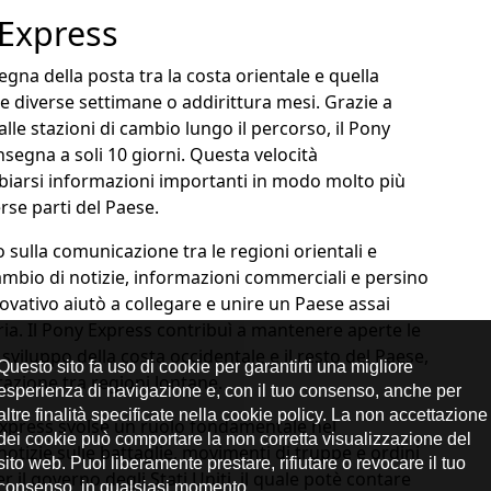
 Express
gna della posta tra la costa orientale e quella
re diverse settimane o addirittura mesi. Grazie a
alle stazioni di cambio lungo il percorso, il Pony
segna a soli 10 giorni. Questa velocità
mbiarsi informazioni importanti in modo molto più
rse parti del Paese.
 sulla comunicazione tra le regioni orientali e
scambio di notizie, informazioni commerciali e persino
ovativo aiutò a collegare e unire un Paese assai
ria. Il Pony Express contribuì a mantenere aperte le
i sviluppo della costa occidentale e il resto del Paese,
azione tra regioni lontane.
Express svolse un ruolo fondamentale nel
tizie sulle battaglie, movimenti di truppe e ordini
er il governo degli Stati Uniti, il quale potè contare