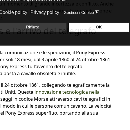
 un momento di grande incertezza e conflitto. Anche
re la guerra, il suo contributo alla comunicazione e
e.
 e l'arrivo del telegrafo
la comunicazione e le spedizioni, il Pony Express
er soli 18 mesi, dal 3 aprile 1860 al 24 ottobre 1861.
Pony Express fu l'avvento del telegrafo
 posta a cavallo obsoleta e inutile.
 il 24 ottobre 1861, collegando telegraficamente la
ati Uniti. Questa
innovazione tecnologica nella
aggi in codice Morse attraverso cavi telegrafici in
il modo in cui le persone comunicavano. La velocità
o del Pony Express superfluo, portando alla sua