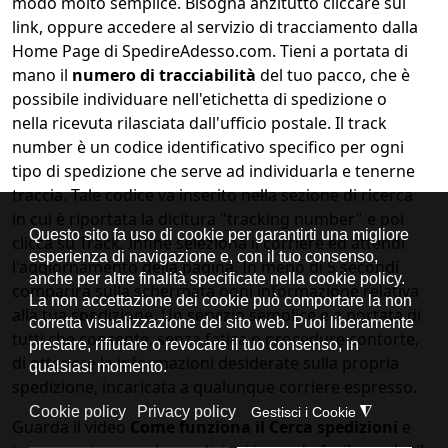
modo molto semplice. Bisogna anzitutto cliccare sul
link, oppure accedere al servizio di tracciamento dalla
Home Page di SpedireAdesso.com. Tieni a portata di
mano il
numero di tracciabilità
del tuo pacco, che è
possibile individuare nell'etichetta di spedizione o
nella ricevuta rilasciata dall'ufficio postale. Il track
number è un codice identificativo specifico per ogni
tipo di spedizione che serve ad individuarla e tenerne
traccia. Tale codice va inserito nella sezione di ricerca
in cui è riportata la dicitura "tracking number" e poi
clicca su Track. Infine seleziona il corriere ed attendi
l'aggiornamento della pagina. In meno di 5 secondi
comparirà sulla schermata ogni informazione relativa
alla tua spedizione. Un servizio semplice e a portata di
tutti che consente, senza fatica o procedure contorte,
di ottenere le informazioni desiderate sulla propria
spedizione, incaricata a qualunque corriere espresso.
Guarda il video
Come funziona il Cerca spedizioni
e