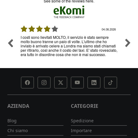
see some of the reviews here.
08.2026
04.08.2026
I costi sono lievitati MOLTO, il servizio è stato sempre
Ottimo
molto buono tranne un paio di volte. L'ultimo che ho
problem
inviato è arrivato celere a Londra ma siamo stati chiamati
servizi
per ritirarlo, così anche il costo del taxi. E' stato rovesciato,
era tutto in disordine cosa che non è mai successo.
AZIENDA
CATEGORIE
Blog
Spedizione
Chi siamo
Importare