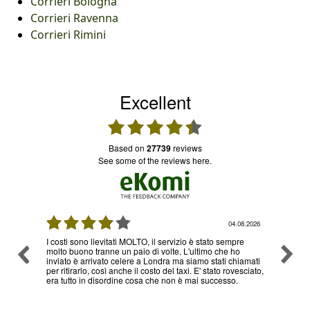
Corrieri Bologna
Corrieri Ravenna
Corrieri Rimini
Excellent
based on
27739
reviews
see some of the reviews here.
08.2026
03.08.2026
re
Ottimo servizio e prezzi, ritiro e consegna senza nessun
Ottimo
o
problema , sono già diverse volte che utilizzo il loro
hiamati
servizio
esciato,