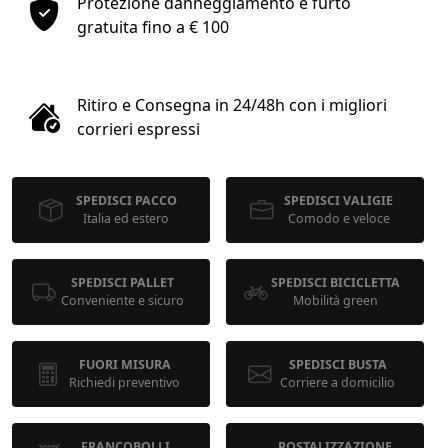
Protezione danneggiamento e furto
1
gratuita fino a € 100
COLLO 1
Ritiro e Consegna in 24/48h con i migliori
kg
cm
corrieri espressi
SPEDISCI PACCO
SPEDISCI VALIGIE
cm
cm
Italia ed estero
Comodo e veloce
SPEDISCI PALLET
SPEDISCI BICICLETTA
calcola
Conveniente e sicuro
Mobilità green
FUORI MISURA
SPEDISCI BUSTA
Richiedi preventivo
Corriere a domicilio
FRANCOBOLLI
POSTALIZZAZIONE