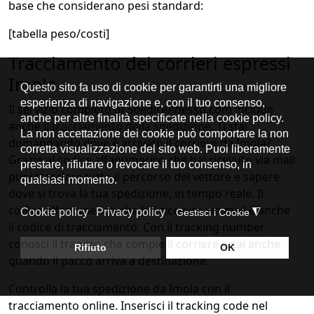
base che considerano pesi standard:
[tabella peso/costi]
Tracciamento dei corrieri espressi
Imola
Il servizio completo di SpedireAdesso.com include
anche il
tracciamento della spedizione
. Ti stai
domandando dove è arrivato il corriere da Imola?
Grazie al codice alfanumerico che hai ricevuto via mail
puoi tracciare tutto il percorso del vettore e sapere
dove si trova la tua spedizione, in tempo reale. Il
codice alfanumerico che hai ricevuto via mail è anche
il codice di tracciamento. Con il tracking number
conosci il tragitto che compie il corriere e sai anche
quando il pacco arriva a destinazione.
Controlla la tua spedizione da Imola con il
tracciamento online. Inserisci il tracking code nel