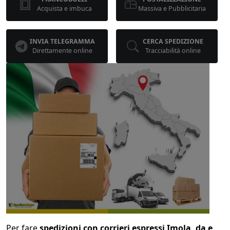
Acquista e imbuca
Massiva e Pubblicitaria
INVIA TELEGRAMMA
CERCA SPEDIZIONE
Direttamente online
Tracciabilità online
Per fare
spedizioni con corrieri espressi Imola, da e