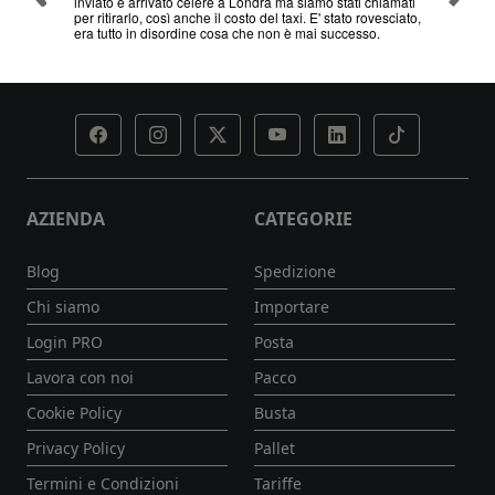
hiamati
servizio
esciato,
AZIENDA
CATEGORIE
Blog
Spedizione
Chi siamo
Importare
Login PRO
Posta
Lavora con noi
Pacco
Cookie Policy
Busta
Privacy Policy
Pallet
Termini e Condizioni
Tariffe