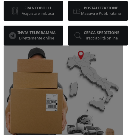
FRANCOBOLLI
POSTALIZZAZIONE
Acquista e imbuca
Massiva e Pubblicitaria
INVIA TELEGRAMMA
CERCA SPEDIZIONE
Direttamente online
Tracciabilità online