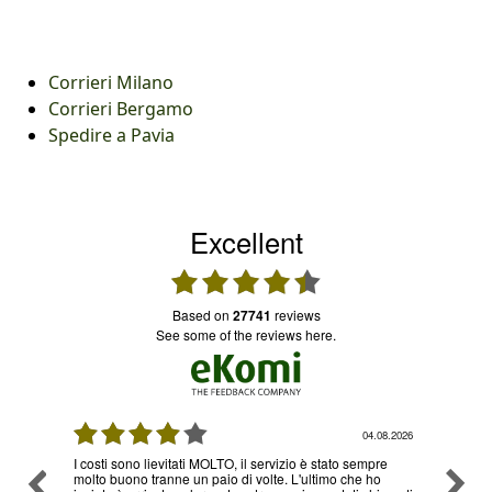
Corrieri Milano
Corrieri Bergamo
Spedire a Pavia
Excellent
based on
27741
reviews
see some of the reviews here.
08.2026
03.08.2026
re
Ottimo servizio e prezzi, ritiro e consegna senza nessun
Ottimo
o
problema , sono già diverse volte che utilizzo il loro