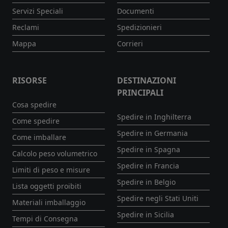
Servizi Speciali
Documenti
Reclami
Spedizionieri
Mappa
Corrieri
RISORSE
DESTINAZIONI
PRINCIPALI
Cosa spedire
Spedire in Inghilterra
Come spedire
Spedire in Germania
Come imballare
Spedire in Spagna
Calcolo peso volumetrico
Spedire in Francia
Limiti di peso e misure
Spedire in Belgio
Lista oggetti proibiti
Spedire negli Stati Uniti
Materiali imballaggio
Spedire in Sicilia
Tempi di Consegna