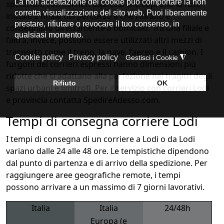
spedizioni con corrieri espressi che coprono la fase
iniziale e finale del percorso e che ritirano e
consegnano direttamente a domicilio. Tra una filiale e
l’altra, invece, possono essere utilizzati altri mezzi di
trasporto come il treno, la nave, l’aereo e il camion. I
furgoni dei corrieri espressi hanno dimensioni più
ridotte che si adattano alla perfezione nei tragitti degli
spazi urbani e limitrofi. Per il servizio con corrieri Lodi
e provincia contatta SpedireAdesso.com.
Tempi di consegna corriere Lodi
I tempi di consegna di un corriere a Lodi o da Lodi
variano dalle 24 alle 48 ore. Le tempistiche dipendono
dal punto di partenza e di arrivo della spedizione. Per
raggiungere aree geografiche remote, i tempi
possono arrivare a un massimo di 7 giorni lavorativi.
Italia
Italia
24/48h
Europa (e