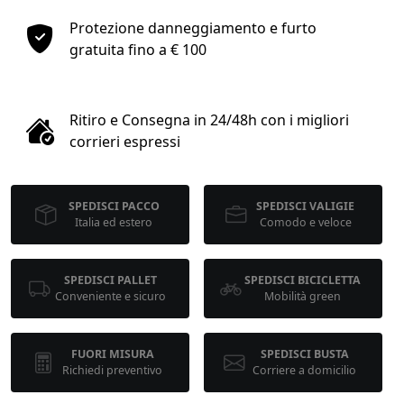
1
Protezione danneggiamento e furto
gratuita fino a € 100
COLLO 1
kg
cm
Ritiro e Consegna in 24/48h con i migliori
corrieri espressi
cm
cm
SPEDISCI PACCO
SPEDISCI VALIGIE
Italia ed estero
Comodo e veloce
calcola
SPEDISCI PALLET
SPEDISCI BICICLETTA
Conveniente e sicuro
Mobilità green
FUORI MISURA
SPEDISCI BUSTA
Richiedi preventivo
Corriere a domicilio