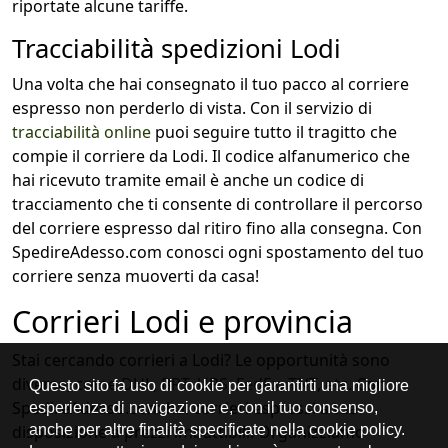
riportate alcune tariffe.
Tracciabilità spedizioni Lodi
Una volta che hai consegnato il tuo pacco al corriere
espresso non perderlo di vista. Con il servizio di
tracciabilità online
puoi seguire tutto il tragitto che
compie il corriere da Lodi. Il codice alfanumerico che
hai ricevuto tramite email è anche un codice di
tracciamento che ti consente di controllare il percorso
del corriere espresso dal ritiro fino alla consegna. Con
SpedireAdesso.com conosci ogni spostamento del tuo
corriere senza muoverti da casa!
Corrieri Lodi e provincia
Stai cercando corrieri a Lodi? Le opportunità sono
diverse, come
DHL
,
BRT
,
UPS
,
FedEx
,
TNT
, etc. Con
SpedireAdesso.com hai corrieri espressi a tua
disposizione a prezzi imbattibili. Organizziamo