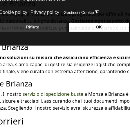
 e Brianza
gie e bagagli
a Monza e Brianza è progettato per offrire il m
etti personali su lunghe distanze.
Gestiamo ogni aspetto del
he arrivino al tuo indirizzo puntualmente e in perfette con
 Brianza
mo soluzioni su misura che assicurano efficienza e sicur
ta area, siamo capaci di gestire sia esigenze logistiche com
na finale, viene curata con estrema attenzione, garantendo ch
e Brianza
 Il nostro
servizio di spedizione buste
a Monza e Brianza è
sicure e tracciabili, assicurando che i tuoi documenti import
za. Scegliendo il nostro servizio avrai sicurezza e affidabili
rrieri