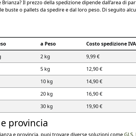
rianza? Il prezzo della spedizione dipende dall’area di parte
le buste o pallets da spedire e dal loro peso. Di seguito alc
eso
a Peso
Costo spedizione IVA 
g
2 kg
9,99 €
5 kg
12,90 €
10 kg
14,90 €
20 kg
16,90 €
30 kg
19,90 €
e provincia
ianza e provincia, puoi trovare diverse soluzioni come
GLS
,