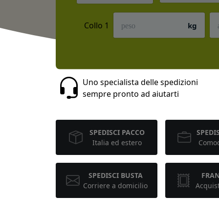
Collo 1
kg
Uno specialista delle spedizioni
sempre pronto ad aiutarti
SPEDISCI PACCO
SPEDIS
Italia ed estero
Comod
SPEDISCI BUSTA
FRA
Corriere a domicilio
Acquis