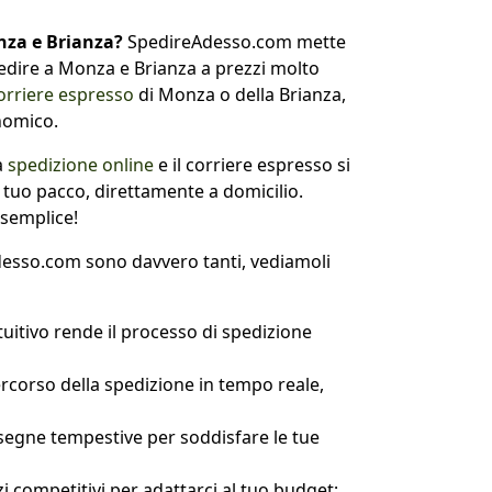
onza e Brianza?
SpedireAdesso.com mette
spedire a Monza e Brianza a prezzi molto
orriere espresso
di Monza o della Brianza,
nomico.
a
spedizione online
e il corriere espresso si
l tuo pacco, direttamente a domicilio.
 semplice!
desso.com sono davvero tanti, vediamoli
ntuitivo rende il processo di spedizione
ercorso della spedizione in tempo reale,
segne tempestive per soddisfare le tue
zi competitivi per adattarci al tuo budget;