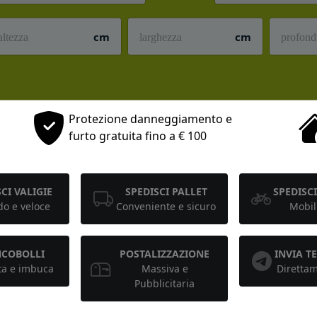
cm
cm
Protezione danneggiamento e
furto gratuita fino a € 100
CI VALIGIE
SPEDISCI PALLET
SPEDISCI
o e veloce
Conveniente e sicuro
Mobil
NCOBOLLI
POSTALIZZAZIONE
INVIA 
ta e imbuca
Massiva e
Diretta
Pubblicitaria