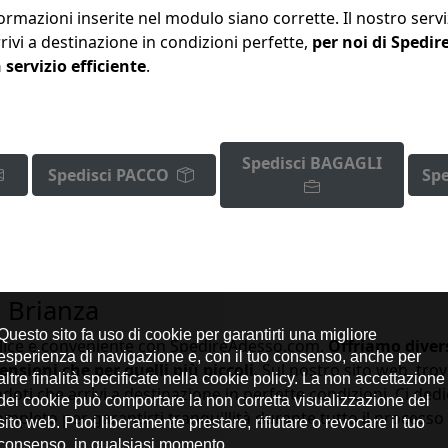
mazioni inserite nel modulo siano corrette. Il nostro servi
rivi a destinazione in condizioni perfette,
per noi di Spedir
servizio efficiente
.
Spedisci BAGAGLI
Spedisci PACCO
Spe
 Brianza
lice e conveniente con SpedireAdesso.com.
Offriamo diver
ensioni che per quelli più piccoli
. Sul nostro sito web, tro
doti che arrivi a destinazione in perfette condizioni. Ci ded
mpleto per garantirti tranquillità durante tutto il processo