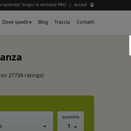
un'azienda? Scopri la versione PRO
|
Accedi
Dove spedire
Blog
Traccia
Contatti
ianza
 on 27739 ratings)
quantità
1