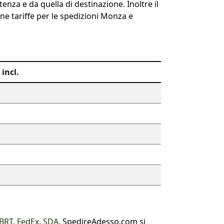
nza e da quella di destinazione. Inoltre il
une tariffe per le spedizioni Monza e
incl.
BRT
,
FedEx
,
SDA
. SpedireAdesso.com si