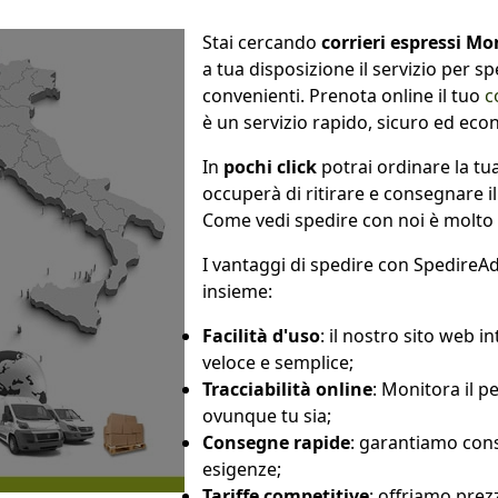
Stai cercando
corrieri espressi M
a tua disposizione il servizio per 
convenienti. Prenota online il tuo
c
è un servizio rapido, sicuro ed eco
In
pochi click
potrai ordinare la tu
occuperà di ritirare e consegnare i
Come vedi spedire con noi è molto
I vantaggi di spedire con SpedireA
insieme:
Facilità d'uso
: il nostro sito web i
veloce e semplice;
Tracciabilità online
: Monitora il p
ovunque tu sia;
Consegne rapide
: garantiamo con
esigenze;
Tariffe competitive
: offriamo prez