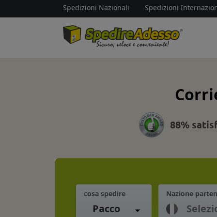
Spedizioni Nazionali
Spedizioni Internazion
Corri
88% satis
cosa spedire
Nazione parte
Pacco