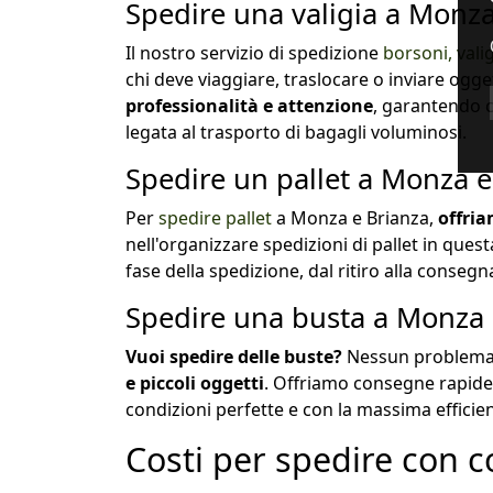
Spedire una valigia a Monza
Il nostro servizio di spedizione
borsoni, vali
chi deve viaggiare, traslocare o inviare ogg
professionalità e attenzione
, garantendo c
legata al trasporto di bagagli voluminosi.
Spedire un pallet a Monza e
Per
spedire pallet
a Monza e Brianza,
offria
nell'organizzare spedizioni di pallet in ques
fase della spedizione, dal ritiro alla conseg
Spedire una busta a Monza 
Vuoi spedire delle buste?
Nessun problema.
e piccoli oggetti
. Offriamo consegne rapide, 
condizioni perfette e con la massima efficien
Costi per spedire con co