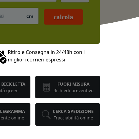
cm
calcola
Ritiro e Consegna in 24/48h con i
migliori corrieri espressi
 BICICLETTA
FUORI MISURA
ità green
Richiedi preventivo
TELEGRAMMA
CERCA SPEDIZIONE
mente online
Tracciabilità online