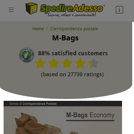
Home
Corrispondenza postale
M-Bags
88% satisfied customers
(based on 27739 ratings)