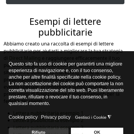
Esempi di lettere
pubblicitarie
Abbiamo creato una raccolta di esempi di lettere
pubblicitarie per aiutarti a migliorare la tua strategia
di
Direct Mailing
e raggiungere efficacemente il tuo
pubblico target. Questi esempi coprono diverse
situazioni e obiettivi di marketing, come la
presentazione di un nuovo prodotto, l'invito a un
evento speciale, promozioni a tempo limitato,
programmi di fidelizzazione e ringraziamenti per la
fedeltà dei clienti.
Lettera pubblicitaria esempio 1
Lettera pubblicitaria esempio 2
Lettera pubblicitaria esempio 3