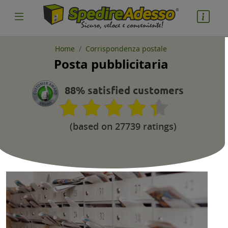
Home
Corrispondenza postale
Posta pubblicitaria
88% satisfied customers
(based on 27739 ratings)