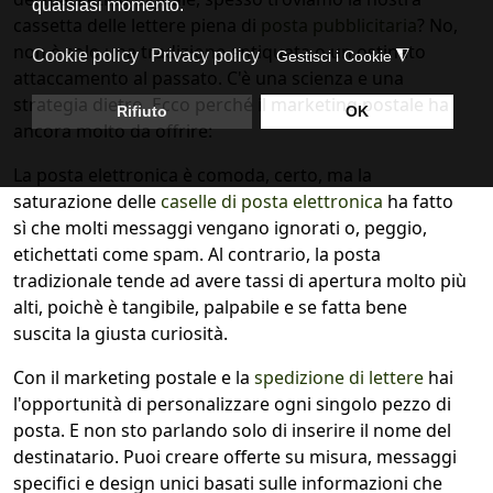
cassetta delle lettere piena di
posta pubblicitaria
? No,
non è solo una tradizione antiquata o un ostinato
attaccamento al passato. C'è una scienza e una
strategia dietro. Ecco perché il marketing postale ha
ancora molto da offrire:
La posta elettronica è comoda, certo, ma la
saturazione delle
caselle di posta elettronica
ha fatto
sì che molti messaggi vengano ignorati o, peggio,
etichettati come spam. Al contrario, la posta
tradizionale tende ad avere tassi di apertura molto più
alti, poichè è tangibile, palpabile e se fatta bene
suscita la giusta curiosità.
Con il marketing postale e la
spedizione di lettere
hai
l'opportunità di personalizzare ogni singolo pezzo di
posta. E non sto parlando solo di inserire il nome del
destinatario. Puoi creare offerte su misura, messaggi
specifici e design unici basati sulle informazioni che