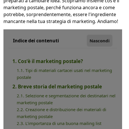
preparati a cambiare idea. Scopriamo insieme cos'è il
marketing postale, perché funziona ancora e come
potrebbe, sorprendentemente, essere l'ingrediente
mancante nella tua strategia di marketing. Andiamo!
Indice dei contenuti
Nascondi
1. Cos'è il marketing postale?
1.1. Tipi di materiali cartacei usati nel marketing
postale
2. Breve storia del marketing postale
2.1. Selezione e segmentazione dei destinatari nel
marketing postale
2.2. Creazione e distribuzione dei materiali di
marketing postale
2.3. L'importanza di una buona mailing list