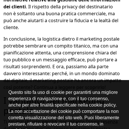
dei clienti
. Il rispetto della privacy del destinatario
non è soltanto una buona pratica commerciale, ma
può anche aiutarti a costruire la fiducia e la lealtà del
cliente.
In conclusione, la logistica dietro il marketing postale
potrebbe sembrare un compito titanico, ma con una
pianificazione attenta, una comprensione chiara del
tuo pubblico e un messaggio efficace, può portare a
risultati sorprendenti. E ora, passiamo alla parte
davvero interessante: perché, in un mondo dominato
dal digitale, il marketing postale ha ancora un impatto
così potente? Continua a leggere per scoprirlo!
I vantaggi del marketing
postale
Ti sei mai chiesto perché, nonostante l'onnipresenza
del marketing digitale, spesso troviamo la nostra