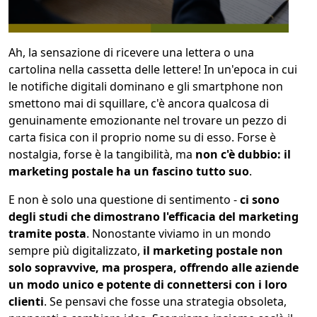
1
COLLO 1
Ah, la sensazione di ricevere una lettera o una
cartolina nella cassetta delle lettere! In un'epoca in cui
kg
cm
le notifiche digitali dominano e gli smartphone non
smettono mai di squillare, c'è ancora qualcosa di
genuinamente emozionante nel trovare un pezzo di
carta fisica con il proprio nome su di esso. Forse è
cm
cm
nostalgia, forse è la tangibilità, ma
non c'è dubbio: il
marketing postale ha un fascino tutto suo
.
E non è solo una questione di sentimento -
ci sono
calcola
degli studi che dimostrano l'efficacia del marketing
tramite posta
. Nonostante viviamo in un mondo
sempre più digitalizzato,
il marketing postale non
solo sopravvive, ma prospera, offrendo alle aziende
un modo unico e potente di connettersi con i loro
clienti
. Se pensavi che fosse una strategia obsoleta,