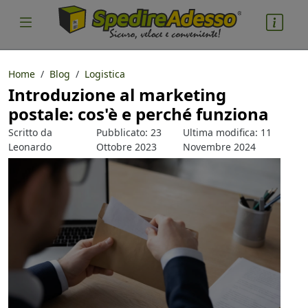
Home
Blog
Logistica
Introduzione al marketing
cosa spedire
postale: cos'è e perché funziona
Pacco
Scritto da
Pubblicato: 23
Ultima modifica: 11
Nazione partenza
Leonardo
Ottobre 2023
Novembre 2024
Guerrini
Nazione arrivo
quantità