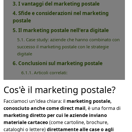
3. I vantaggi del marketing postale
4. Sfide e considerazioni nel marketing
postale
5. Il marketing postale nell'era digitale
5.1. Case study: aziende che hanno combinato con
successo il marketing postale con le strategie
digitale
6. Conclusioni sul marketing postale
6.1.1. Articoli correlati:
Cos'è il marketing postale?
Facciamoci un'idea chiara: il
marketing postale,
conosciuto anche come direct mail
, è una forma di
marketing diretto per cui le aziende inviano
materiale cartaceo
(come cartoline, brochure,
cataloghi o lettere)
direttamente alle case o agli