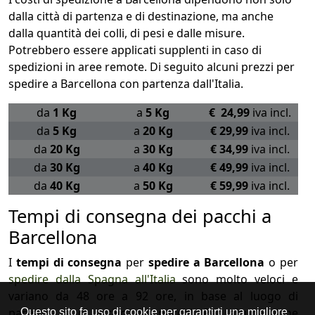
dalla città di partenza e di destinazione, ma anche
dalla quantità dei colli, di pesi e dalle misure.
Potrebbero essere applicati supplenti in caso di
spedizioni in aree remote. Di seguito alcuni prezzi per
spedire a Barcellona con partenza dall'Italia.
da
1 Kg
a
5 Kg
€ 24,99
iva incl.
da
5 Kg
a
20 Kg
€ 29,99
iva incl.
da
20 Kg
a
30 Kg
€ 34,99
iva incl.
da
30 Kg
a
40 Kg
€ 49,99
iva incl.
da
40 Kg
a
50 Kg
€ 59,99
iva incl.
Tempi di consegna dei pacchi a
Barcellona
I
tempi di consegna
per
spedire a Barcellona
o per
spedire dalla Spagna all'Italia
sono molto veloci e
variano da 48 ore a 92 ore, in base al luogo di
partenza e di arrivo dei pacchi. Per alcune zone