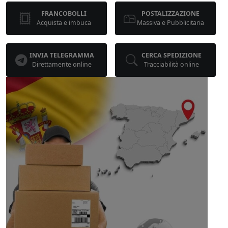
FRANCOBOLLI
POSTALIZZAZIONE
Acquista e imbuca
Massiva e Pubblicitaria
INVIA TELEGRAMMA
CERCA SPEDIZIONE
Direttamente online
Tracciabilità online