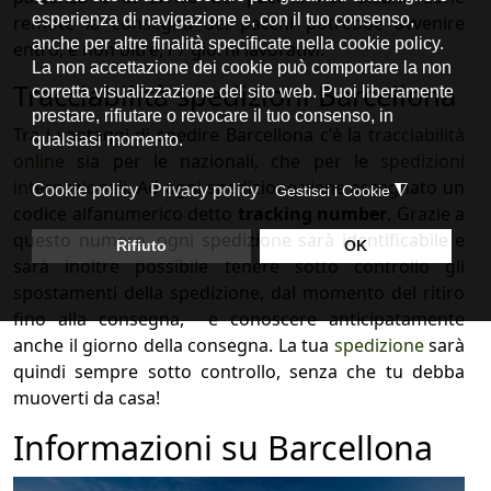
remote la consegna dei pacchi potrebbe avvenire
entro, e non oltre, i 7 giorni lavorativi.
Tracciabilità spedizioni Barcellona
Tra i vantaggi di spedire Barcellona c'è la
tracciabilità
online
sia per le nazionali, che per le
spedizioni
internazionali
. Ad ogni spedizione viene assegnato un
codice alfanumerico detto
tracking number
. Grazie a
questo numero, ogni spedizione sarà identificabile e
sarà inoltre possibile tenere sotto controllo gli
spostamenti della spedizione, dal momento del ritiro
fino alla consegna, e conoscere anticipatamente
anche il giorno della consegna. La tua
spedizione
sarà
quindi sempre sotto controllo, senza che tu debba
muoverti da casa!
Informazioni su Barcellona