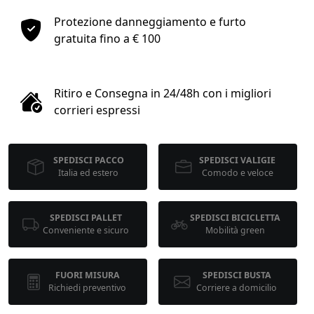
1
Protezione danneggiamento e furto
gratuita fino a € 100
COLLO 1
kg
cm
Ritiro e Consegna in 24/48h con i migliori
corrieri espressi
cm
cm
SPEDISCI PACCO
SPEDISCI VALIGIE
Italia ed estero
Comodo e veloce
calcola
SPEDISCI PALLET
SPEDISCI BICICLETTA
Conveniente e sicuro
Mobilità green
FUORI MISURA
SPEDISCI BUSTA
Richiedi preventivo
Corriere a domicilio