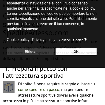
a norma di legge senza costi aggiuntivi.
Come spedire attrezzatura
sportiva con
SpedireAdesso.com
Cosa devi fare, quindi, per spedire le tue attrezzature
sportive con SpedireAdesso.com? Possiamo
riassumere con semplicità il processo di prenotazione
della spedizione in 5 semplici step:
1. Prepara il pacco con
l'attrezzatura sportiva
Di solito è bene seguire le regole di base su
come spedire un pacco
, ma per spedire
attrezzature sportive dovrai avere qualche
accortezza in più. Le attrezzature sportive infatti