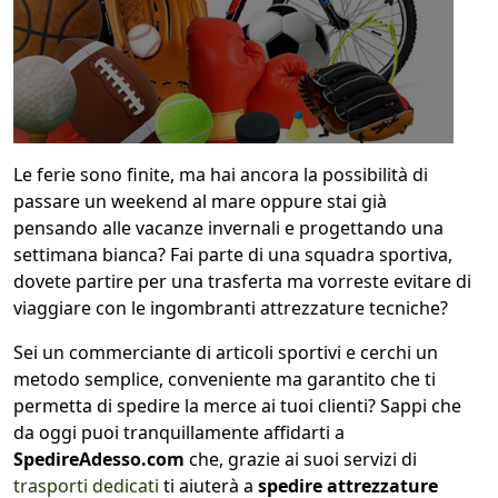
1
COLLO 1
kg
cm
Le ferie sono finite, ma hai ancora la possibilità di
passare un weekend al mare oppure stai già
pensando alle vacanze invernali e progettando una
cm
cm
settimana bianca? Fai parte di una squadra sportiva,
dovete partire per una trasferta ma vorreste evitare di
viaggiare con le ingombranti attrezzature tecniche?
calcola
Sei un commerciante di articoli sportivi e cerchi un
metodo semplice, conveniente ma garantito che ti
permetta di spedire la merce ai tuoi clienti? Sappi che
da oggi puoi tranquillamente affidarti a
SpedireAdesso.com
che, grazie ai suoi servizi di
trasporti dedicati
ti aiuterà a
spedire attrezzature