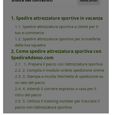
1. Spedire attrezzature sportive in vacanza
1.1. Spedire attrezzatura sportiva a clienti per il
tuo e-commerce
1.2. Spedire attrezzature sportive per la trasferta
della tua squadra
2. Come spedire attrezzatura sportiva con
SpedireAdesso.com
2.1. 1. Prepara il pacco con l'attrezzatura sportiva
2.2. 2. Compila il modulo ordine spedizione online
2.3. 3. Stampa e incolla l'etichetta di spedizione su
un lato del pacco
2.4. 4. Attendi il corriere espresso a casa per il
ritiro del pacco
2.5. 5. Utilizza il tracking number per tracciare il
pacco con l'attrezzatura sportiva