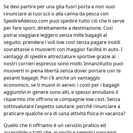
Se devi partire per una gita fuori porta e non vuoi
rinunciare ai tuoi scii o alla canna da pesca con
SpedireAdesso.com puoi spedire tutto ciò che ti serve
per fare sport, direttamente a destinazione. Così
potrai viaggiare leggero senza mille bagagli al
seguito, prendere i voli low cost senza pagare inutili
sovrattasse o muoverti con maggior facilità in auto. I
vantaggi di spedire attrezzature sportive grazie ai
nostri corrieri espresso sono molti. Innanzitutto puoi
muoverti in piena libertà senza dover portare con te
pesanti bagagli. Poi c’è anche un vantaggio
economico, se ti muovi in aereo: i costi per i bagagli
aggiuntivi in genere sono alti, e spesso annullano il
risparmio che offrono le compagnie low cost. Senza
sottovalutare l'aspetto salutare: perché rinunciare a
praticare qualche ora di sana attività fisica in vacanza?
Quello che ti offriamo è un servizio pratico ed
accessibile a tutti che, in pochi e semplici passaggi