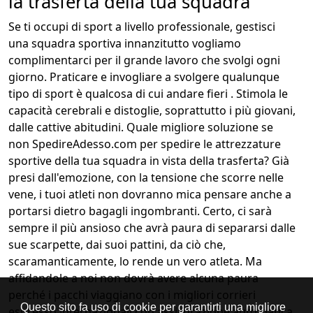
la trasferta della tua squadra
Se ti occupi di sport a livello professionale, gestisci
una squadra sportiva innanzitutto vogliamo
complimentarci per il grande lavoro che svolgi ogni
giorno. Praticare e invogliare a svolgere qualunque
tipo di sport è qualcosa di cui andare fieri . Stimola le
capacità cerebrali e distoglie, soprattutto i più giovani,
dalle cattive abitudini. Quale migliore soluzione se
non SpedireAdesso.com per spedire le attrezzature
sportive della tua squadra in vista della trasferta? Già
presi dall'emozione, con la tensione che scorre nelle
vene, i tuoi atleti non dovranno mica pensare anche a
portarsi dietro bagagli ingombranti. Certo, ci sarà
sempre il più ansioso che avrà paura di separarsi dalle
sue scarpette, dai suoi pattini, da ciò che,
scaramanticamente, lo rende un vero atleta. Ma
affidandole a noi non dovrà avere alcuna paura
perché i pacchi viaggiano con i migliori corrieri
espresso internazionali con assicurazione automatica