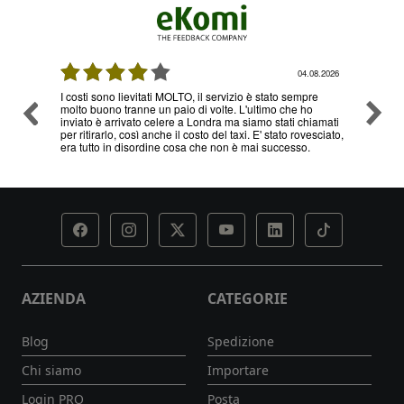
08.2026
04.08.2026
I costi sono lievitati MOLTO, il servizio è stato sempre
Ottimo
molto buono tranne un paio di volte. L'ultimo che ho
problem
inviato è arrivato celere a Londra ma siamo stati chiamati
servizi
per ritirarlo, così anche il costo del taxi. E' stato rovesciato,
era tutto in disordine cosa che non è mai successo.
AZIENDA
CATEGORIE
Blog
Spedizione
Chi siamo
Importare
Login PRO
Posta