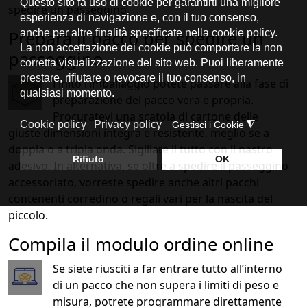
spedire un passeggino.
Prepara il pacco per spedire un
passeggino
Finito l’imballaggio potete passare alla fase di
preparazione del pacco vera e propria.
Procuratevi una scatola di cartone delle
giuste dimensioni integra e resistente, meglio se a
doppia o a tripla onda. Sigillate il tutto con il nastro
adesivo. In alternativa, se oltre a spedire il passeggino
accessoriato, vorreste spedire anche altri pacchi
contenenti corredino o regali vari per la nascita del
piccolo.
Compila il modulo ordine online
Se siete riusciti a far entrare tutto all’interno
di un pacco che non supera i limiti di peso e
misura, potrete programmare direttamente