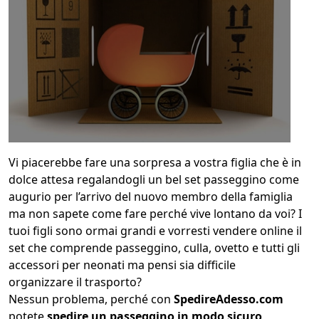
1
COLLO 1
kg
cm
cm
cm
Vi piacerebbe fare una sorpresa a vostra figlia che è in
dolce attesa regalandogli un bel set passeggino come
augurio per l’arrivo del nuovo membro della famiglia
calcola
ma non sapete come fare perché vive lontano da voi? I
tuoi figli sono ormai grandi e vorresti vendere online il
set che comprende passeggino, culla, ovetto e tutti gli
accessori per neonati ma pensi sia difficile
organizzare il trasporto?
Nessun problema, perché con
SpedireAdesso.com
potete
spedire un passeggino in modo sicuro,