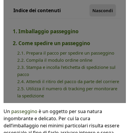
Indice dei contenuti
Nascondi
1. Imballaggio passeggino
2. Come spedire un passeggino
2.1. Prepara il pacco per spedire un passeggino
2.2. Compila il modulo ordine online
2.3. Stampa e incolla l’etichetta di spedizione sul
pacco
2.4. Attendi il ritiro del pacco da parte del corriere
2.5. Utilizza il numero di tracking per monitorare
la spedizione
Un
passeggino
è un oggetto per sua natura
ingombrante e delicato. Per cui la cura
dell’imballaggio nei minimi particolari risulta essere
essenziale al fine di farlo arrivare integro e senza