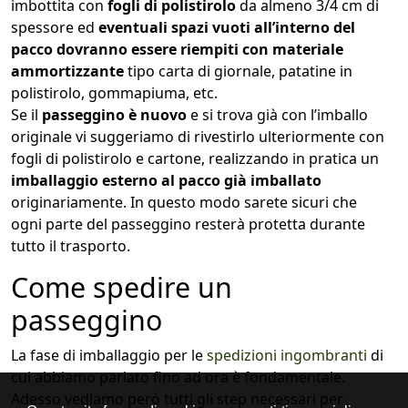
imbottita con
fogli di polistirolo
da almeno 3/4 cm di
spessore ed
eventuali spazi vuoti all’interno del
pacco dovranno essere riempiti con materiale
ammortizzante
tipo carta di giornale, patatine in
polistirolo, gommapiuma, etc.
Se il
passeggino è nuovo
e si trova già con l’imballo
originale vi suggeriamo di rivestirlo ulteriormente con
fogli di polistirolo e cartone, realizzando in pratica un
imballaggio esterno al pacco già imballato
originariamente. In questo modo sarete sicuri che
ogni parte del passeggino resterà protetta durante
tutto il trasporto.
Come spedire un
passeggino
La fase di imballaggio per le
spedizioni ingombranti
di
cui abbiamo parlato fino ad ora è fondamentale.
Adesso vediamo però tutti gli step necessari per