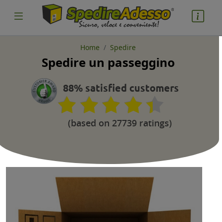
Home
Spedire
Spedire un passeggino
cosa spedire
Pacco
88% satisfied customers
Nazione partenza
(based on 27739 ratings)
Nazione arrivo
quantità