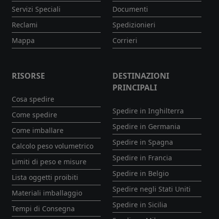
Servizi Speciali
Documenti
Reclami
Spedizionieri
Mappa
Corrieri
RISORSE
DESTINAZIONI
PRINCIPALI
Cosa spedire
Spedire in Inghilterra
Come spedire
Spedire in Germania
Come imballare
Spedire in Spagna
Calcolo peso volumetrico
Spedire in Francia
Limiti di peso e misure
Spedire in Belgio
Lista oggetti proibiti
Spedire negli Stati Uniti
Materiali imballaggio
Spedire in Sicilia
Tempi di Consegna