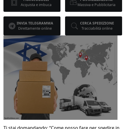
Acquista e imbuca
Massiva e Pubblicitaria
INVIA TELEGRAMMA
CERCA SPEDIZIONE
Direttamente online
Tracciabilità online
Ti stai domandando: “Come posso fare per spedire in