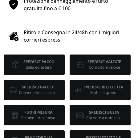
Protezione danneggiamento e furto
1
gratuita fino a € 100
COLLO 1
Ritiro e Consegna in 24/48h con i migliori
kg
cm
corrieri espressi
SPEDISCI PACCO
SPEDISCI VALIGIE
cm
cm
Italia ed estero
Comodo e veloce
SPEDISCI PALLET
SPEDISCI BICICLETTA
calcola
Conveniente e sicuro
Mobilità green
FUORI MISURA
SPEDISCI BUSTA
Richiedi preventivo
Corriere a domicilio
FRANCOBOLLI
POSTALIZZAZIONE