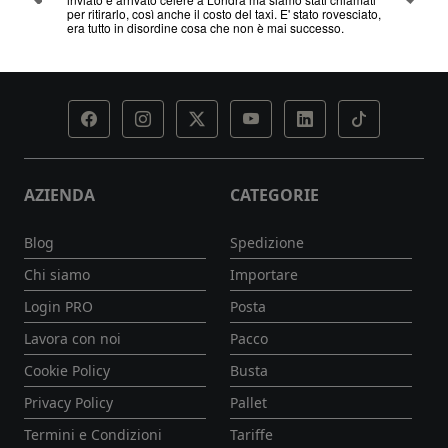
esciato,
AZIENDA
CATEGORIE
Blog
Spedizione
Chi siamo
Importare
Login PRO
Posta
Lavora con noi
Pacco
Cookie Policy
Busta
Privacy Policy
Pallet
Termini e Condizioni
Tariffe