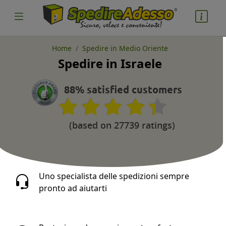
Home
Spedire in Medio Oriente
Spedire in Israele
cosa spedire
Pacco
88% satisfied customers
Nazione partenza
(based on 27739 ratings)
Nazione arrivo
Uno specialista delle spedizioni sempre
pronto ad aiutarti
quantità