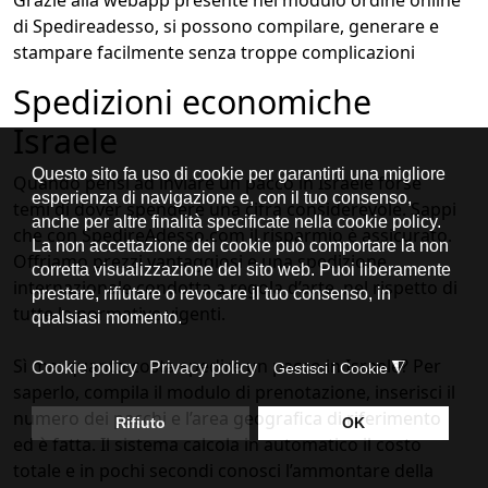
Grazie alla webapp presente nel modulo ordine online
di Spedireadesso, si possono compilare, generare e
stampare facilmente senza troppe complicazioni
Spedizioni economiche
Israele
Quando pensi ad inviare un pacco in Israele forse
temi di dover spendere una cifra considerevole. Sappi
che con SpedireAdesso.com il risparmio è assicurato.
Offriamo prezzi vantaggiosi e una spedizione
internazionale condotta a regola d’arte, nel rispetto di
tutte le normative vigenti.
Sì ma: quanto costa spedire un pacco in Israele? Per
saperlo, compila il modulo di prenotazione, inserisci il
numero dei pacchi e l’area geografica di riferimento
ed è fatta. Il sistema calcola in automatico il costo
totale e in pochi secondi conosci l’ammontare della