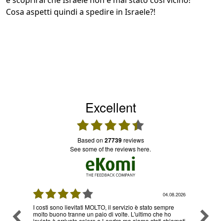
e scoprirai che Israele non è mai stato così vicino!
Cosa aspetti quindi a spedire in Israele?!
Excellent
based on
27739
reviews
see some of the reviews here.
08.2026
03.08.2026
re
Ottimo servizio e prezzi, ritiro e consegna senza nessun
Ottimo
o
problema , sono già diverse volte che utilizzo il loro
hiamati
servizio