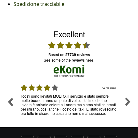
Spedizione tracciabile
Excellent
based on
27739
reviews
see some of the reviews here.
08.2026
04.08.2026
I costi sono lievitati MOLTO, il servizio è stato sempre
Ottimo
molto buono tranne un paio di volte. L'ultimo che ho
problem
inviato è arrivato celere a Londra ma siamo stati chiamati
servizi
per ritirarlo, così anche il costo del taxi. E' stato rovesciato,
era tutto in disordine cosa che non è mai successo.