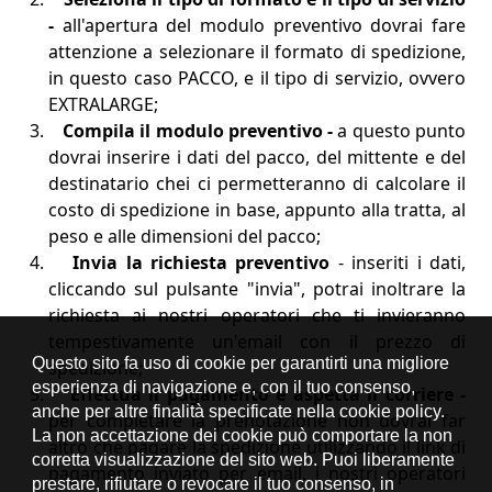
-
all'apertura del modulo preventivo dovrai fare
attenzione a selezionare il formato di spedizione,
in questo caso PACCO, e il tipo di servizio, ovvero
EXTRALARGE;
Compila il modulo preventivo -
a questo punto
dovrai inserire i dati del pacco, del mittente e del
destinatario chei ci permetteranno di calcolare il
costo di spedizione in base, appunto alla tratta, al
peso e alle dimensioni del pacco;
Invia la richiesta preventivo
- inseriti i dati,
cliccando sul pulsante "invia", potrai inoltrare la
richiesta ai nostri operatori che ti invieranno
tempestivamente un'email con il prezzo di
spedizione;
Effettua il pagamento e aspetta il corriere -
per completare la prenotazione non dovrai far
altro che pagare la spedizione utilizzando il link di
pagamento inviato per email, i nostri operatori