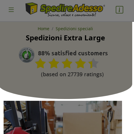
Home
Spedizioni speciali
Spedizioni Extra Large
cosa spedire
Pacco
88% satisfied customers
Nazione partenza
(based on 27739 ratings)
Nazione arrivo
quantità