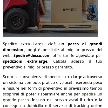
1
COLLO 1
kg
cm
Spedire extra Large, cioè un
pacco di grandi
dimension
i, oggi è possibile al miglior prezzo del
cm
cm
web.
SpedireAdesso.com
offre tariffe agevolate per
spedizioni extralarge
. Calcola adesso il tuo
preventivo al miglior prezzo garantito.
calcola
Scopri la convenienza di spedire extra large attraverso
un sistema comodo, pratico e veloce! inserendo peso
e misure nel form di preventivo in brevissimo tempo
scoprirai di poter risparmiare anche per
spedire un
grande pacco
. Incluso nel prezzo avrai il ritiro e la
consegna a domicilio e il servizio di tracking online