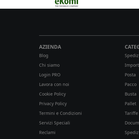
AZIENDA
CATE
Blog
Spediz
Chi siamo
Import
Login PRO
Posta
Lavora con noi
Pacco
Cookie Policy
Busta
Privacy Policy
Pallet
Termini e Condizioni
Tariffe
Servizi Speciali
Docum
Reclami
Spediz