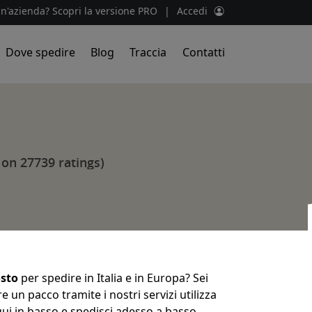
un'azienda? Scopri la versione PRO
|
Accedi
Dove spedire
Blog
Traccia
Contatti
 on 27739 ratings)
osto
per spedire in Italia e in Europa? Sei
 un pacco tramite i nostri servizi utilizza
 qui in basso e spedisci adesso a basso