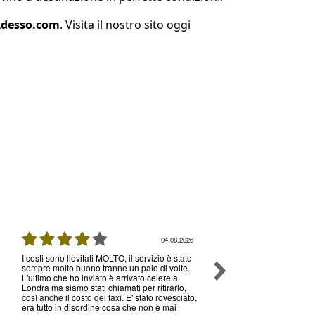
Adesso.com
. Visita il nostro sito oggi
04.08.2026
I costi sono lievitati MOLTO, il servizio è stato
Ottimo servizio e prezzi, 
sempre molto buono tranne un paio di volte.
senza nessun problema , 
L'ultimo che ho inviato è arrivato celere a
volte che utilizzo il loro s
Londra ma siamo stati chiamati per ritirarlo,
così anche il costo del taxi. E' stato rovesciato,
era tutto in disordine cosa che non è mai