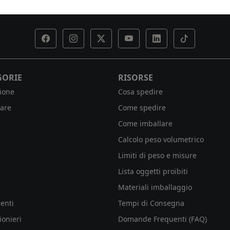
GORIE
RISORSE
ione
Cosa spedire
are
Come spedire
Come imballare
Calcolo peso volumetrico
Limiti di peso e misure
Lista oggetti proibiti
Materiali imballaggio
enti
Tempi di Consegna
ionieri
Domande Frequenti (FAQ)