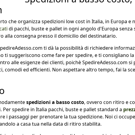
m
o che organizza spedizioni low cost in Italia, in Europa e 
cati
di pacchi, buste e pallet
in ogni angolo d'Europa senza s
o alla consegna presso il domicilio del destinatario.
pedireAdesso.com ti dà la possibilità di richiedere informazi
fono ti suggeriscono come fare per spedire, e ti consigliano l
ntro alle esigenze dei clienti, poichè SpedireAdesso.com si
ici, comodi ed efficienti. Non aspettare altro tempo, fai la sc
to
comodamente
spedizioni a basso costo
, ovvero con ritiro e co
 Per spedire in Italia pacchi, buste e pallet standard a
prezz
e i passaggi per prenotare la tua spedizione. Noi ci occupe
andolo a casa tua nella data di ritiro stabilita.