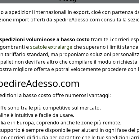
no a spedizioni internazionali in export, cioè con partenza dal
edizione import offerti da SpedireAdesso.com consulta la sez
spedizioni voluminose a basso
costo
tramite i corrieri e
 ingombranti e
scatole extralarge
che superano i limiti standa
 tariffario standard, ma proponiamo soluzioni personalizzat
allet non devi fare altro che compilare il modulo richiesta p
nostra migliore offerta e potrai velocemente procedere con 
 SpedireAdesso.com
edizioni a basso costo offre numerosi vantaggi:
riffe sono tra le più competitive sul mercato.
ine è intuitiva e facile da usare.
talia e in Europa, coprendo anche le zone più remote.
 supporto è sempre disponibile per aiutarti in ogni fase del 
on corrieri di fiducia per garantire che le tue spedizioni arr