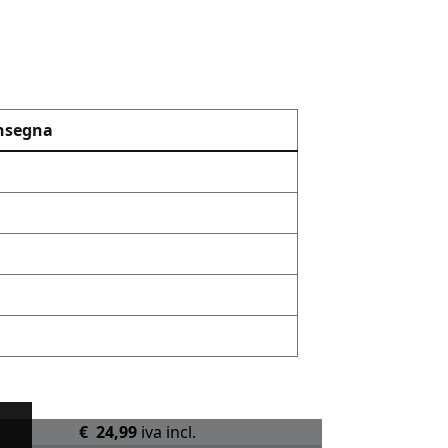
onsegna
€ 24,99
iva incl.