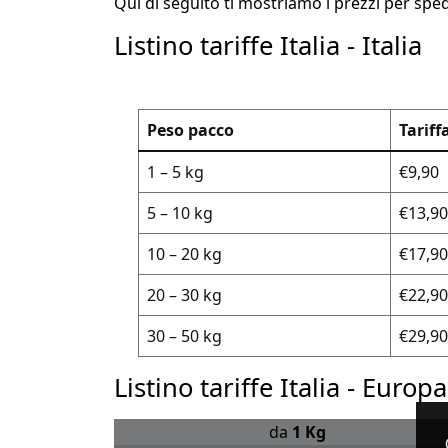
Qui di seguito ti mostriamo i prezzi per spe
Listino tariffe Italia - Italia
Peso pacco
Tariff
1 – 5 kg
€9,90
5 – 10 kg
€13,90
10 – 20 kg
€17,90
20 – 30 kg
€22,90
30 – 50 kg
€29,90
Listino tariffe Italia - Europ
da
1 Kg