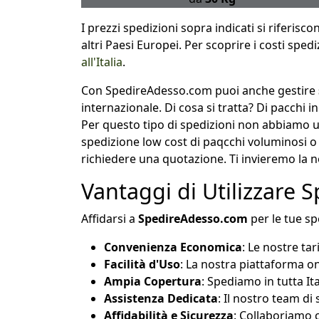
I prezzi spedizioni sopra indicati si riferisco
altri Paesi Europei. Per scoprire i costi sp
all'Italia
.
Con SpedireAdesso.com puoi anche gestire
internazionale. Di cosa si tratta? Di pacchi
Per questo tipo di spedizioni non abbiamo un
spedizione low cost di paqcchi voluminosi o p
richiedere una quotazione. Ti invieremo la 
Vantaggi di Utilizzare
Affidarsi a
SpedireAdesso.com
per le tue sp
Convenienza Economica
: Le nostre ta
Facilità d'Uso
: La nostra piattaforma onl
Ampia Copertura
: Spediamo in tutta I
Assistenza Dedicata
: Il nostro team di
Affidabilità e Sicurezza
: Collaboriamo c