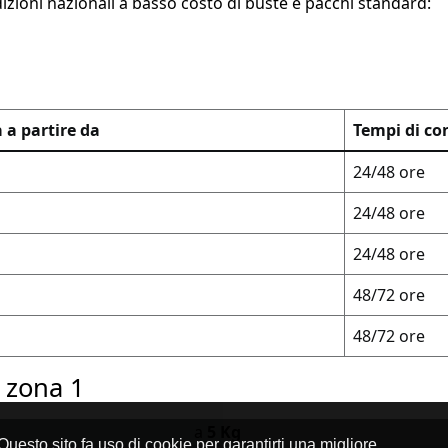
dizioni nazionali a basso costo di buste e pacchi standard:
a a partire da
Tempi di c
24/48 ore
24/48 ore
24/48 ore
48/72 ore
48/72 ore
a zona 1
a
5 Kg