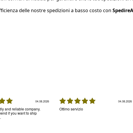
efficienza delle nostre spedizioni a basso costo con
Spedire
04.08.2026
04.08.2026
ndly and reliable company.
Ottimo servizio
nd if you want to ship
.