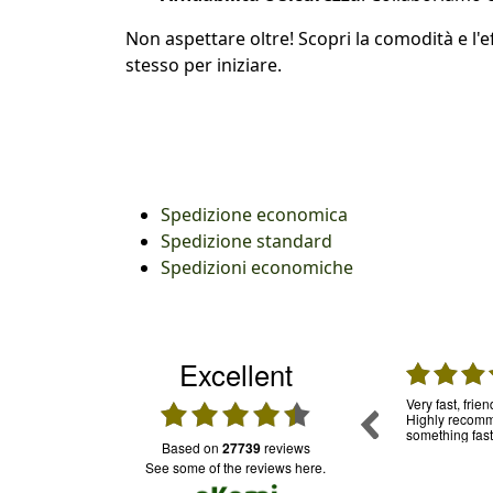
Non aspettare oltre! Scopri la comodità e l'
stesso per iniziare.
Spedizione economica
Spedizione standard
Spedizioni economiche
Excellent
31.07.2026
30.07.2026
mpo, per
Una garanzia. Ho usato già tante volte questo
Very fast, frie
ia in
servizio e mi sono trovata molto bene.
Highly recomme
oledì sono
Puntuali e trasparenti. Assistenza: funziona e
something fast
based on
27739
reviews
onibile su
il personale è cordiale
ro da casa
see some of the reviews here.
 mi