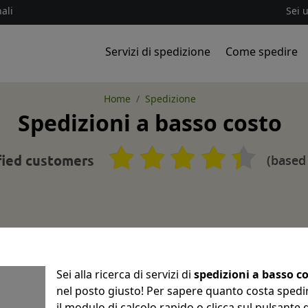
ali
Sei 
Servizi di spedizione
Come spedire
Home
Spedizione
Spedizioni a basso costo
(based
fied customers
Sei alla ricerca di servizi di
spedizioni a basso c
nel posto giusto! Per sapere quanto costa spedire
il modulo di calcolo rapido o clicca sul pulsante