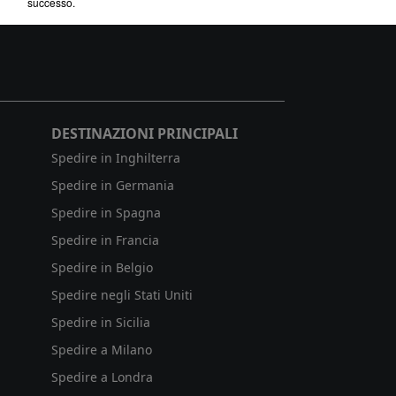
successo.
DESTINAZIONI PRINCIPALI
Spedire in Inghilterra
Spedire in Germania
Spedire in Spagna
Spedire in Francia
Spedire in Belgio
Spedire negli Stati Uniti
Spedire in Sicilia
Spedire a Milano
Spedire a Londra