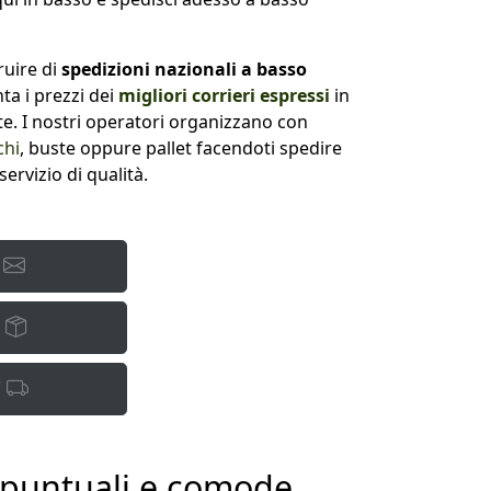
ruire di
spedizioni nazionali a basso
a i prezzi dei
migliori corrieri espressi
in
nte. I nostri operatori organizzano con
chi
, buste oppure pallet facendoti spedire
rvizio di qualità.
A
O
T
, puntuali e comode