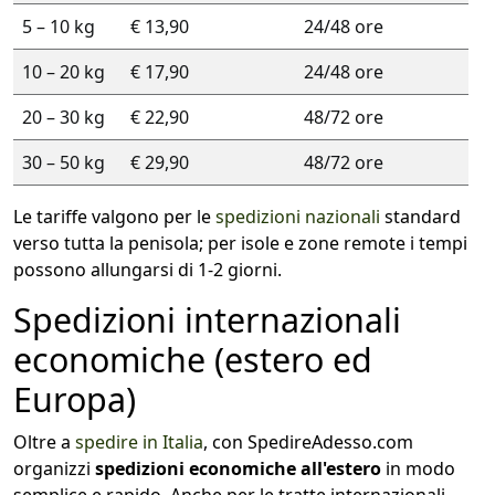
5 – 10 kg
€ 13,90
24/48 ore
10 – 20 kg
€ 17,90
24/48 ore
20 – 30 kg
€ 22,90
48/72 ore
30 – 50 kg
€ 29,90
48/72 ore
Le tariffe valgono per le
spedizioni nazionali
standard
verso tutta la penisola; per isole e zone remote i tempi
possono allungarsi di 1-2 giorni.
Spedizioni internazionali
economiche (estero ed
Europa)
Oltre a
spedire in Italia
, con SpedireAdesso.com
organizzi
spedizioni economiche all'estero
in modo