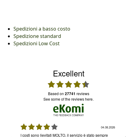
Spedizioni a basso costo
Spedizione standard
Spedizioni Low Cost
Excellent
based on
27741
reviews
see some of the reviews here.
08.2026
04.08.2026
I costi sono lievitati MOLTO, il servizio è stato sempre
Ottimo