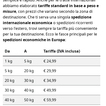
semplice e rapido. Anche per le tratte internazionali
abbiamo elaborato
tariffe standard in base a peso e
misure
, con prezzi che variano secondo la zona di
destinazione. Che ti serva una singola
spedizione
internazionale economica
o spedizioni ricorrenti
verso l'estero, trovi sempre la tariffa più conveniente
per la tua destinazione. Ecco le fasce principali per le
spedizioni economiche in Europa
:
Da
A
Tariffa (IVA inclusa)
1 kg
5 kg
€ 24,99
5 kg
20 kg
€ 29,99
20 kg
30 kg
€ 34,99
30 kg
40 kg
€ 49,99
40 kg
50 kg
€ 59,99