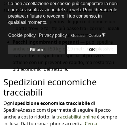
Con SpedireAdesso.com spedisci a prezzi convenienti
sia i
piccoli pacchi
sia i
colli ingombranti e pesanti
:
Piccoli pacchi
— per invii leggeri e di dimensioni
ridotte trovi le tariffe più basse tra i corrieri, ideali
per oggetti singoli e articoli ecommerce.
Pacchi ingombranti e pesanti
— puoi
spedire
anche colli oltre i 50 kg o 2,9 metri complessivi
:
trattandosi di spedizioni speciali il prezzo si
ottiene con un preventivo rapido, ma resta tra i
più economici del settore.
Spedizioni economiche
tracciabili
Ogni
spedizione economica tracciabile
di
SpedireAdesso.com ti permette di seguire il pacco
anche a costo ridotto: la
tracciabilità online
è sempre
inclusa. Dal tuo smartphone accedi al
Cerca