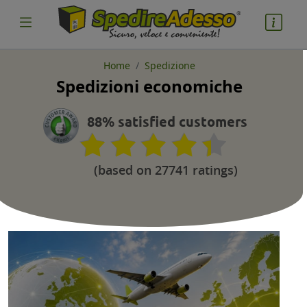
Home
Spedizione
Spedizioni economiche
cosa spedire
Pacco
88% satisfied customers
Nazione partenza
(based on 27741 ratings)
Nazione arrivo
quantità