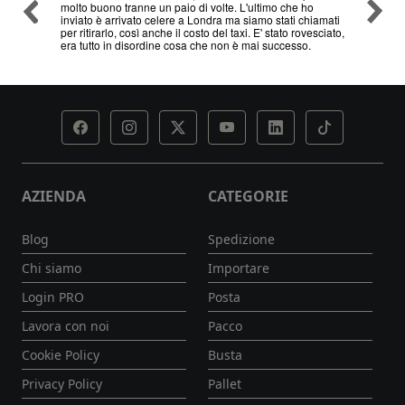
molto buono tranne un paio di volte. L'ultimo che ho
problem
inviato è arrivato celere a Londra ma siamo stati chiamati
servizi
per ritirarlo, così anche il costo del taxi. E' stato rovesciato,
era tutto in disordine cosa che non è mai successo.
AZIENDA
CATEGORIE
Blog
Spedizione
Chi siamo
Importare
Login PRO
Posta
Lavora con noi
Pacco
Cookie Policy
Busta
Privacy Policy
Pallet