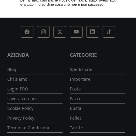
AZIENDA
CATEGORIE
Blog
Spedizione
Chi siamo
Importare
Login PRO
Posta
Lavora con noi
Pacco
Cookie Policy
Busta
Privacy Policy
Pallet
Termini e Condizioni
Tariffe