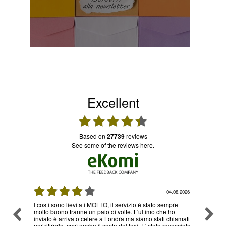
Excellent
based on
27739
reviews
see some of the reviews here.
08.2026
03.08.2026
re
Ottimo servizio e prezzi, ritiro e consegna senza nessun
Ottimo
o
problema , sono già diverse volte che utilizzo il loro
hiamati
servizio
esciato,