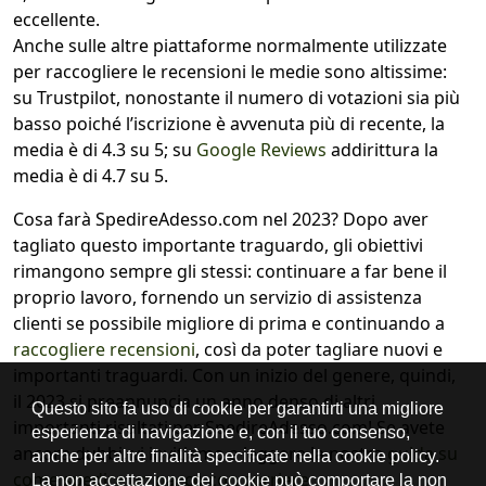
eccellente.
Anche sulle altre piattaforme normalmente utilizzate
per raccogliere le recensioni le medie sono altissime:
su Trustpilot, nonostante il numero di votazioni sia più
basso poiché l’iscrizione è avvenuta più di recente, la
media è di 4.3 su 5; su
Google Reviews
addirittura la
media è di 4.7 su 5.
Cosa farà SpedireAdesso.com nel 2023? Dopo aver
tagliato questo importante traguardo, gli obiettivi
rimangono sempre gli stessi: continuare a far bene il
proprio lavoro, fornendo un servizio di assistenza
clienti se possibile migliore di prima e continuando a
raccogliere recensioni
, così da poter tagliare nuovi e
importanti traguardi. Con un inizio del genere, quindi,
il 2023 si preannuncia un anno denso di altri
importanti risultati per SpedireAdesso.com! Se avete
ancora dubbi, vi invitiamo a leggere la nostra
guida su
come spedire un pacco con corriere
.