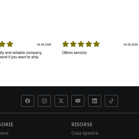
04.08.2026
04.08.2026
ndly and reliable company.
Ottimo servizio
nd if you want to ship
.
GORIE
RISORSE
ione
Cosa spedire