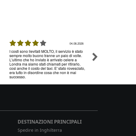
04.08.2026
I costi sono lievitati MOLTO, il servizio è stato
Ottimo servizio e prezzi, 
sempre molto buono tranne un paio di volte.
senza nessun problema , 
L'ultimo che ho inviato è arrivato celere a
volte che utilizzo il loro s
Londra ma siamo stati chiamati per ritirarlo,
così anche il costo del taxi. E' stato rovesciato,
era tutto in disordine cosa che non è mai
successo.
DESTINAZIONI PRINCIPALI
Spedire in Inghilterra