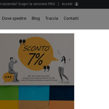
un'azienda? Scopri la versione PRO
|
Accedi
Dove spedire
Blog
Traccia
Contatti