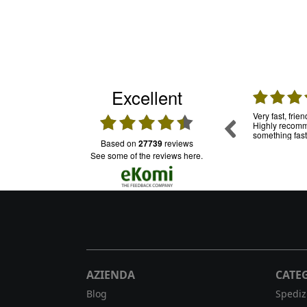
Excellent
31.07.2026
30.07.2026
mpo, per
Una garanzia. Ho usato già tante volte questo
Very fast, frie
ia in
servizio e mi sono trovata molto bene.
Highly recomme
oledì sono
Puntuali e trasparenti. Assistenza: funziona e
something fast
based on
27739
reviews
onibile su
il personale è cordiale
ro da casa
see some of the reviews here.
 mi
AZIENDA
CATE
Blog
Spediz