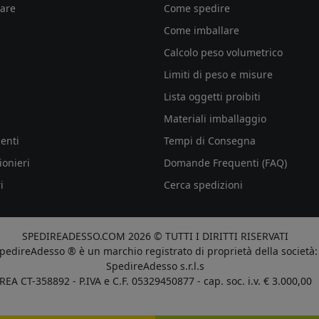
are
Come spedire
Come imballare
Calcolo peso volumetrico
Limiti di peso e misure
Lista oggetti proibiti
Materiali imballaggio
enti
Tempi di Consegna
ionieri
Domande Frequenti (FAQ)
i
Cerca spedizioni
SPEDIREADESSO.COM 2026 © TUTTI I DIRITTI RISERVATI
pedireAdesso ® è un marchio registrato di proprietà della società:
SpedireAdesso s.r.l.s
REA CT-358892 - P.IVA e C.F. 05329450877 - cap. soc. i.v. € 3.000,00