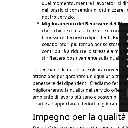
quel momento, mentre i lavoratori si dir
dell'orario ci consentirà di ottimizzare 
nostro servizio.
Miglioramento del Benessere dei Dip
che richiede molta attenzione e concen
benessere dei nostri dipendenti. Riducen
collaboratori più tempo per se stessi pr
contribuirà a ridurre lo stress e a miglior
si rifletterà positivamente sulla qualità 
La decisione di modificare gli orari invernali 
attenzione per garantire un equilibrio tra ef
benessere dei dipendenti. Crediamo ferma
miglioreranno la qualità del servizio offerto
ambiente di lavoro più sano e sostenibile. C
orari e ad apportare ulteriori miglioramenti 
Impegno per la qualità e
SpedireAdesso.com rimane impegnata nel forni