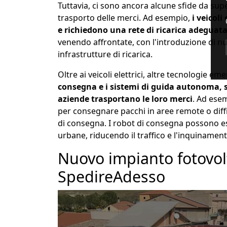
Tuttavia, ci sono ancora alcune sfide da supera
trasporto delle merci. Ad esempio,
i veicoli
e richiedono una rete di ricarica adeguat
venendo affrontate, con l'introduzione di nu
infrastrutture di ricarica.
Oltre ai veicoli elettrici, altre tecnologie em
consegna e i sistemi di guida autonoma, 
aziende trasportano le loro merci
. Ad esem
per consegnare pacchi in aree remote o diffic
di consegna. I robot di consegna possono es
urbane, riducendo il traffico e l'inquinament
Nuovo impianto fotovolt
SpedireAdesso