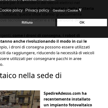
re per il diffondersi dei veicoli elettrici nel
 elettrici hanno una durata limitata della batteria
a
. Tuttavia, queste sfide stanno gradualmente
ove tecnologie di batterie e l'espansione delle
ergenti,
come i droni di consegna, i robot di
stanno anche rivoluzionando il modo in cui le
pio, i droni di consegna possono essere utilizzati
ili da raggiungere, riducendo la necessità di veicoli
sere utilizzati per consegnare pacchi in aree
o.
aico nella sede di
SpedireAdesso.com ha
recentemente installato
un impianto fotovaltaico