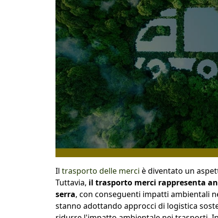
Il
trasporto delle merci
è diventato un aspe
Tuttavia,
il trasporto merci rappresenta anc
serra
, con conseguenti impatti ambientali n
stanno adottando approcci di logistica sosten
ridurre l'impatto ambientale nei trasporti. I