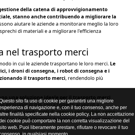
 gestione della catena di approvvigionamento
ficiale, stanno anche contribuendo a migliorare la
sono aiutare le aziende a monitorare meglio la loro
prechi di materiali e a migliorare l'efficienza
a nel trasporto merci
modo in cui le aziende trasportano le loro merci.
Le
ci, i droni di consegna, i robot di consegna e i
zionando il trasporto merci
, rendendolo più
tano una soluzione ideale per il trasporto merci
no emissioni di gas serra rispetto ai veicoli a
icati utilizzando
fonti di energia rinnovabile, come
lettrici sono più silenziosi dei veicoli a combustione