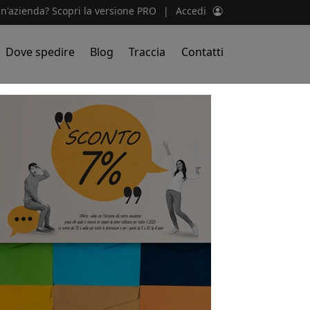
un'azienda? Scopri la versione PRO
|
Accedi
Dove spedire
Blog
Traccia
Contatti