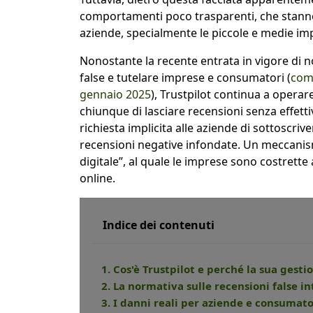
comportamenti poco trasparenti, che stann
aziende, specialmente le piccole e medie im
Nonostante la recente entrata in vigore di n
false e tutelare imprese e consumatori (
come
gennaio 2025
), Trustpilot continua a operare
chiunque di lasciare recensioni senza effettiva 
richiesta implicita alle aziende di sottoscr
recensioni negative infondate. Un meccanis
digitale”, al quale le imprese sono costrett
online.
Indice dei contenuti
1. Cos'è Trustpilot e perché la sua gest
2. La normativa sulle recensioni false i
3. I danni reali per aziende e consumato