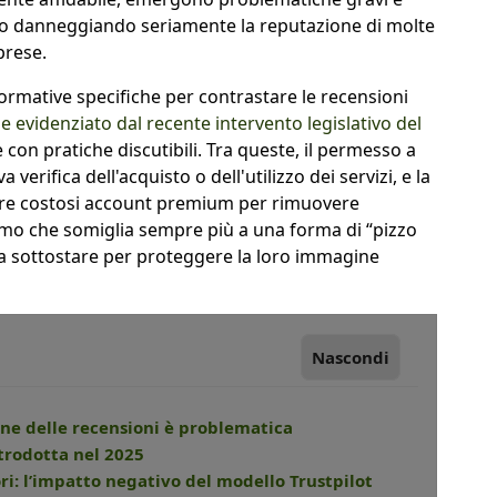
o danneggiando seriamente la reputazione di molte
prese.
ormative specifiche per contrastare le recensioni
 evidenziato dal recente intervento legislativo del
 con pratiche discutibili. Tra queste, il permesso a
verifica dell'acquisto o dell'utilizzo dei servizi, e la
ivere costosi account premium per rimuovere
mo che somiglia sempre più a una forma di “pizzo
e a sottostare per proteggere la loro immagine
Nascondi
ione delle recensioni è problematica
ntrodotta nel 2025
ri: l’impatto negativo del modello Trustpilot