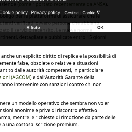
aziende (
come riportato recentemente da ANSA
).
obbligo per le piattaforme di assicurare che le
utenti verificati, ovvero persone che abbiano
zzato il servizio recensito. Le nuove norme
rtinenti, dettagliate e pubblicate entro 15 giorni
nche un esplicito diritto di replica e la possibilità di
mente false, obsolete o relative a situazioni
antito dalle autorità competenti, in particolare
azioni (AGCOM)
e dall’Autorità Garante della
anno intervenire con sanzioni contro chi non
enere un modello operativo che sembra non voler
nsioni anonime e prive di riscontro effettivo
forma, mentre le richieste di rimozione da parte delle
 a una costosa iscrizione premium.