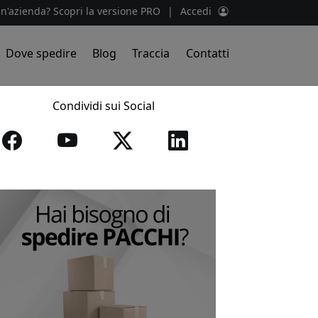
un'azienda? Scopri la versione PRO
|
Accedi
Dove spedire
Blog
Traccia
Contatti
Condividi sui Social