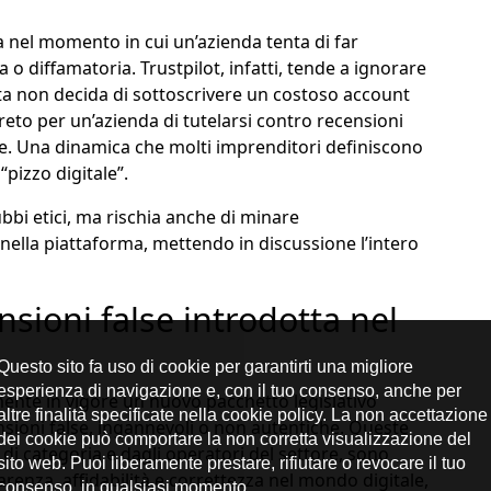
 nel momento in cui un’azienda tenta di far
 diffamatoria. Trustpilot, infatti, tende a ignorare
ita non decida di sottoscrivere un costoso account
eto per un’azienda di tutelarsi contro recensioni
re. Una dinamica che molti imprenditori definiscono
pizzo digitale”.
bi etici, ma rischia anche di minare
 nella piattaforma, mettendo in discussione l’intero
nsioni false introdotta nel
mente in vigore un nuovo pacchetto legislativo
nsioni false, ingannevoli o non autentiche. Queste
di categoria e dagli operatori del settore, sono
renza, affidabilità e correttezza nel mondo digitale,