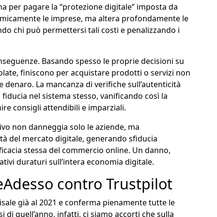
 ma per pagare la “protezione digitale” imposta da
omicamente le imprese, ma altera profondamente le
o chi può permettersi tali costi e penalizzando i
seguenze. Basando spesso le proprie decisioni su
ate, finiscono per acquistare prodotti o servizi non
e denaro. La mancanza di verifiche sull’autenticità
iducia nel sistema stesso, vanificando così la
re consigli attendibili e imparziali.
ivo non danneggia solo le aziende, ma
tà del mercato digitale, generando sfiducia
fficacia stessa del commercio online. Un danno,
tivi duraturi sull’intera economia digitale.
reAdesso contro Trustpilot
risale già al 2021 e conferma pienamente tutte le
di quell’anno, infatti, ci siamo accorti che sulla