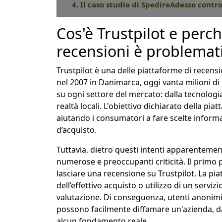
4. Il caso studio di SpedireAdesso contro
Cos'è Trustpilot e perch
recensioni è problemat
Trustpilot è una delle piattaforme di recensi
nel 2007 in Danimarca, oggi vanta milioni di
su ogni settore del mercato: dalla tecnologia 
realtà locali. L'obiettivo dichiarato della pi
aiutando i consumatori a fare scelte informa
d’acquisto.
Tuttavia, dietro questi intenti apparentemen
numerose e preoccupanti criticità. Il primo 
lasciare una recensione su Trustpilot. La pia
dell’effettivo acquisto o utilizzo di un servi
valutazione. Di conseguenza, utenti anonimi
possono facilmente diffamare un'azienda,
alcun fondamento reale.