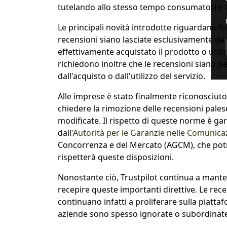
tutelando allo stesso tempo consumatori e 
Le principali novità introdotte riguardano l’
recensioni siano lasciate esclusivamente da 
effettivamente acquistato il prodotto o utili
richiedono inoltre che le recensioni siano pe
dall'acquisto o dall'utilizzo del servizio.
Alle imprese è stato finalmente riconosciuto a
chiedere la rimozione delle recensioni palese
modificate. Il rispetto di queste norme è gar
dall
'Autorità per le Garanzie nelle Comunic
Concorrenza e del Mercato (AGCM), che potr
rispetterà queste disposizioni.
Nonostante ciò, Trustpilot continua a mant
recepire queste importanti direttive. Le rece
continuano infatti a proliferare sulla piatta
aziende sono spesso ignorate o subordinate