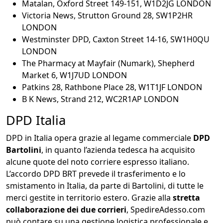
Matalan, Oxford Street 149-151, W1D2JG LONDON
Victoria News, Strutton Ground 28, SW1P2HR
LONDON
Westminster DPD, Caxton Street 14-16, SW1H0QU
LONDON
The Pharmacy at Mayfair (Numark), Shepherd
Market 6, W1J7UD LONDON
Patkins 28, Rathbone Place 28, W1T1JF LONDON
B K News, Strand 212, WC2R1AP LONDON
DPD Italia
DPD in Italia opera grazie al legame commerciale
DPD
Bartolini
, in quanto l’azienda tedesca ha acquisito
alcune quote del noto corriere espresso italiano.
L’accordo DPD BRT prevede il trasferimento e lo
smistamento in Italia, da parte di Bartolini, di tutte le
merci gestite in territorio estero. Grazie alla
stretta
collaborazione dei due corrieri
, SpedireAdesso.com
può contare su una gestione logistica professionale e