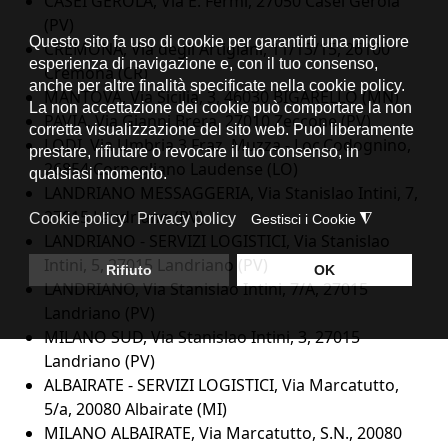
CASEI GEROLA, Via E. Fermi, 27050 Casei Gerola
(PV)
CREMONA, Via degli Artigiani, 11/13/15, 26100
Cremona (CR)
MANTOVA, Via Sicilia, 3, 46030 BIGARELLO (MN)
PAVIA, Via Gianni Brera, 27010 Zeccone (PV)
LODI, Via Umbria 3 Fraz. Muzza - Loc.Codognino,
26854 Cornegliano Laudense (LO)
LANDRIANO MESSAGGERIA, Via Stanislao Intini, 7,
27015 Landriano (PV)
LANDRIANO - SERVIZI LOGISTICI, Via Stanislao
Intini, 5, 27015 Landriano (PV)
LANDRIANO, Via Stanislao Intini, 7/A, 27015
Landriano (PV)
MILANO SUD, Via Stanislao Intini, 3, 27015
Landriano (PV)
ALBAIRATE - SERVIZI LOGISTICI, Via Marcatutto,
5/a, 20080 Albairate (MI)
MILANO ALBAIRATE, Via Marcatutto, S.N., 20080