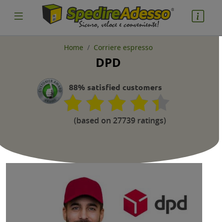
Home
Corriere espresso
DPD
cosa spedire
Pacco
88% satisfied customers
Nazione partenza
(based on 27739 ratings)
Nazione arrivo
quantità