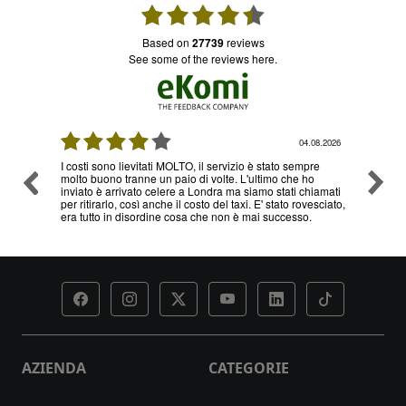
based on
27739
reviews
see some of the reviews here.
08.2026
03.08.2026
re
Ottimo servizio e prezzi, ritiro e consegna senza nessun
Ottimo
o
problema , sono già diverse volte che utilizzo il loro
hiamati
servizio
esciato,
AZIENDA
CATEGORIE