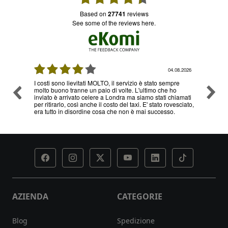
based on
27741
reviews
see some of the reviews here.
08.2026
04.08.2026
I costi sono lievitati MOLTO, il servizio è stato sempre
Ottimo
molto buono tranne un paio di volte. L'ultimo che ho
problem
inviato è arrivato celere a Londra ma siamo stati chiamati
servizi
per ritirarlo, così anche il costo del taxi. E' stato rovesciato,
era tutto in disordine cosa che non è mai successo.
AZIENDA
CATEGORIE
Blog
Spedizione