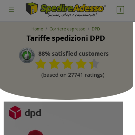
Home
Corriere espresso
DPD
Tariffe spedizioni DPD
cosa spedire
Pacco
88% satisfied customers
Nazione partenza
(based on 27741 ratings)
Nazione arrivo
quantità