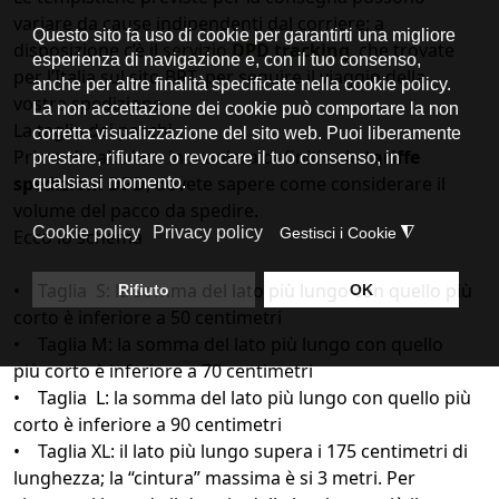
variare da cause indipendenti dal corriere; a
disposizione c’è il
servizio
DPD tracking
, che trovate
per l’Italia sul sito BRT, per seguire il viaggio della
vostra spedizione.
La taglia dei pacchi
Prima di calcolare in maniera definitiva le
tariffe
spedizioni DPD
, dovete sapere come considerare il
volume del pacco da spedire.
Ecco lo schema
• Taglia S: la somma del lato più lungo con quello più
corto è inferiore a 50 centimetri
• Taglia M: la somma del lato più lungo con quello
più corto è inferiore a 70 centimetri
• Taglia L: la somma del lato più lungo con quello più
corto è inferiore a 90 centimetri
• Taglia XL: il lato più lungo supera i 175 centimetri di
lunghezza; la “cintura” massima è si 3 metri. Per