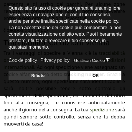
partenza e di arrivo dei pacchi. Per alcune zone
remote, la consegna dei pacchi potrebbe avvenire
entro, e non oltre, i 7 giorni lavorativi.
{
loadposition
tmpc
}
Tracciabilità spedizioni Vienna
Tra i vantaggi di spedire a Vienna c'è la
tracciabilità
online
sia per le nazionali, che per le
spedizioni
internazionali
. Ad ogni spedizione viene assegnato un
codice alfanumerico detto
tracking number
. Grazie a
questo numero, ogni spedizione sarà identificabile e
sarà inoltre possibile tenere sotto controllo gli
spostamenti della spedizione, dal momento del ritiro
fino alla consegna, e conoscere anticipatamente
anche il giorno della consegna. La tua
spedizione
sarà
quindi sempre sotto controllo, senza che tu debba
muoverti da casa!