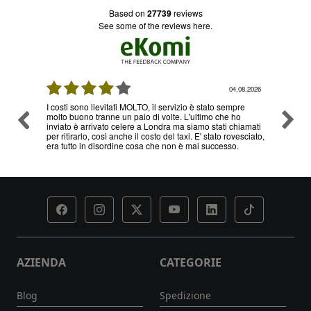
based on
27739
reviews
see some of the reviews here.
08.2026
04.08.2026
I costi sono lievitati MOLTO, il servizio è stato sempre
Ottimo
molto buono tranne un paio di volte. L'ultimo che ho
problem
inviato è arrivato celere a Londra ma siamo stati chiamati
servizi
per ritirarlo, così anche il costo del taxi. E' stato rovesciato,
era tutto in disordine cosa che non è mai successo.
AZIENDA
CATEGORIE
Blog
Spedizione