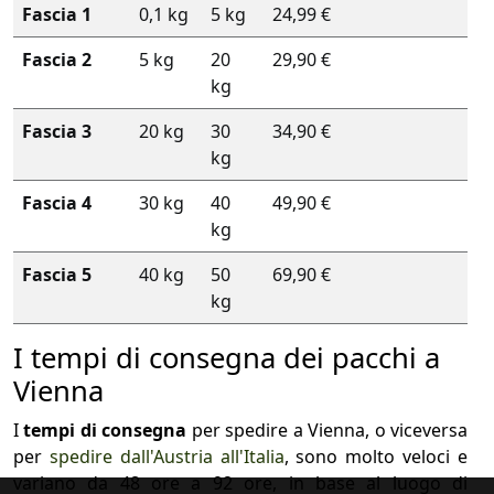
Fascia 1
0,1 kg
5 kg
24,99 €
Fascia 2
5 kg
20
29,90 €
kg
Fascia 3
20 kg
30
34,90 €
kg
Fascia 4
30 kg
40
49,90 €
kg
Fascia 5
40 kg
50
69,90 €
kg
I tempi di consegna dei pacchi a
Vienna
I
tempi di consegna
per spedire a Vienna, o viceversa
per
spedire dall'Austria all'Italia
, sono molto veloci e
variano da 48 ore a 92 ore, in base al luogo di