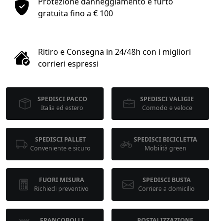
Protezione danneggiamento e furto
1
gratuita fino a € 100
COLLO 1
Ritiro e Consegna in 24/48h con i migliori
kg
cm
corrieri espressi
SPEDISCI PACCO
SPEDISCI VALIGIE
cm
cm
Italia ed estero
Comodo e veloce
SPEDISCI PALLET
SPEDISCI BICICLETTA
calcola
Conveniente e sicuro
Mobilità green
FUORI MISURA
SPEDISCI BUSTA
Richiedi preventivo
Corriere a domicilio
FRANCOBOLLI
POSTALIZZAZIONE