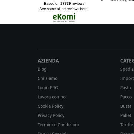
based on
27739
reviews
onibile su
il personale è cordiale
ro da casa
see some of the reviews here.
 mi
AZIENDA
CATE
Blog
Spediz
Chi siamo
Import
Login PRO
Posta
Lavora con noi
Pacco
Cookie Policy
Busta
Privacy Policy
Pallet
Termini e Condizioni
Tariffe
Servizi Speciali
Docum