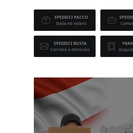
SPEDISCI PACCO
SPEDIS
Italia ed estero
Comod
SPEDISCI BUSTA
FRA
Corriere a domicilio
Acquis