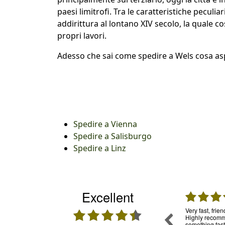
paesi limitrofi. Tra le caratteristiche peculi
addirittura al lontano XIV secolo, la quale 
propri lavori.
Adesso che sai come spedire a Wels cosa as
Spedire a Vienna
Spedire a Salisburgo
Spedire a Linz
Excellent
31.07.2026
30.07.2026
mpo, per
Una garanzia. Ho usato già tante volte questo
Very fast, frie
ia in
servizio e mi sono trovata molto bene.
Highly recomme
oledì sono
Puntuali e trasparenti. Assistenza: funziona e
something fast