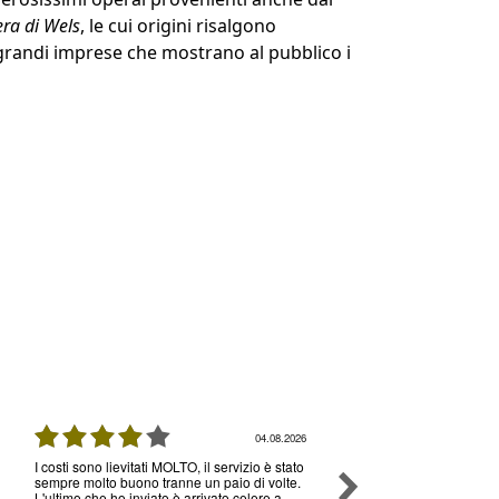
era di Wels
, le cui origini risalgono
 grandi imprese che mostrano al pubblico i
04.08.2026
I costi sono lievitati MOLTO, il servizio è stato
Ottimo servizio e prezzi, 
sempre molto buono tranne un paio di volte.
senza nessun problema , 
L'ultimo che ho inviato è arrivato celere a
volte che utilizzo il loro s