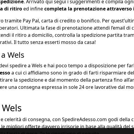
spedizione
. Arrivato qui segui i suggerimenti e compila ogn
 di ritiro
ed infine
completa la prenotazione attraverso
o tramite Pay Pal, carta di credito o bonifico. Per quest’u
peratori. Ultimata la fase di prenotazione attendi l’email di
ndi il ritiro a domicilio, controlla la spedizione partita trami
ativi. Il tutto senza esserti mosso da casa!
 a Wels
devi spedire a Wels e hai poco tempo a disposizione per far
resso
a cui ci affidiamo sono in grado di farti risparmiare d
 ritirare la spedizione e dal momento della partenza fino all’a
dere una consegna espressa in sole 24 ore lavorative dal mom
 Wels
e e celerità di consegna, con SpedireAdesso.com godi della c
le migliori offerte davvero irrisorie in base alla qualità del
la fascia di peso. Te le riportiamo di seguito.