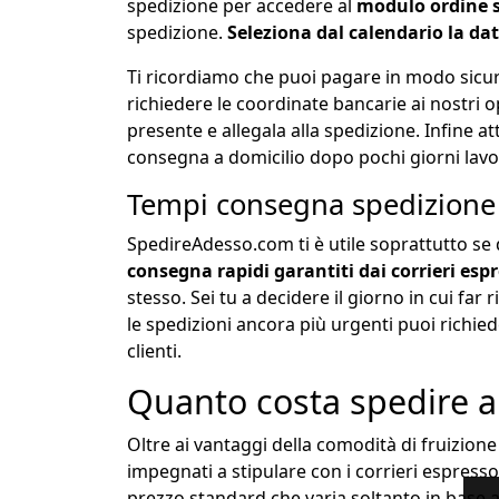
spedizione per accedere al
modulo ordine 
spedizione.
Seleziona dal calendario la data
Ti ricordiamo che puoi pagare in modo sicur
richiedere le coordinate bancarie ai nostri o
presente e allegala alla spedizione. Infine atte
consegna a domicilio dopo pochi giorni lavor
Tempi consegna spedizione
SpedireAdesso.com ti è utile soprattutto se 
consegna rapidi garantiti dai corrieri esp
stesso. Sei tu a decidere il giorno in cui far
le spedizioni ancora più urgenti puoi richie
clienti.
Quanto costa spedire a
Oltre ai vantaggi della comodità di fruizion
impegnati a stipulare con i corrieri espresso 
prezzo standard che varia soltanto in base al