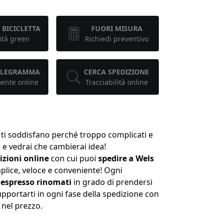
 BICICLETTA
FUORI MISURA
ità green
Richiedi preventivo
TELEGRAMMA
CERCA SPEDIZIONE
mente online
Tracciabilità online
 ti soddisfano perché troppo complicati e
m
e vedrai che cambierai idea!
izioni online
con cui puoi
spedire a Wels
lice, veloce e conveniente! Ogni
i espresso rinomati
in grado di prendersi
upportarti in ogni fase della spedizione con
i nel prezzo.