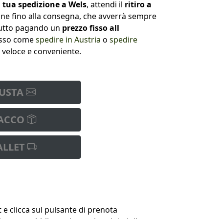
tua spedizione a Wels
, attendi il
ritiro a
ine fino alla consegna, che avverrà sempre
l tutto pagando un
prezzo fisso all
desso come
spedire in Austria
o
spedire
 veloce e conveniente.
USTA
ACCO
ALLET
t e clicca sul pulsante di prenota