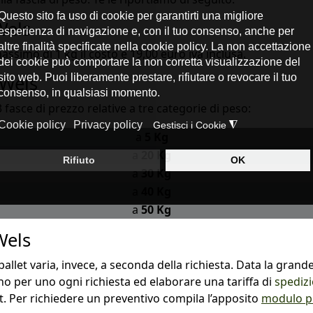
Wels
ssimo di 1 kg il costo è 19,00 euro iva inclusa.
 Wels
 fasce di prezzo relative a tre categorie di peso:
a
5 Kg
a
20 Kg
a
30 Kg
a
40 Kg
a
50 Kg
Wels
allet varia, invece, a seconda della richiesta. Data la grande 
o per uno ogni richiesta ed elaborare una tariffa di
spedizi
et. Per richiedere un preventivo compila l’apposito
modulo pr