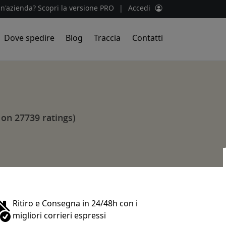
un'azienda? Scopri la versione PRO
|
Accedi
Dove spedire
Blog
Traccia
Contatti
 on 27739 ratings)
Ritiro e Consegna in 24/48h con i
migliori corrieri espressi