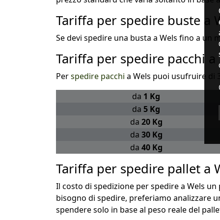
Tariffa per spedire buste a 
Se devi spedire una busta a Wels fino a un ma
Tariffa per spedire pacchi a
Per
spedire pacchi
a Wels puoi usufruire di 3
da
1 Kg
da
5 Kg
da
20 Kg
da
30 Kg
da
40 Kg
Tariffa per spedire pallet a 
Il costo di spedizione per spedire a Wels un p
bisogno di spedire, preferiamo analizzare un
spendere solo in base al peso reale del pall