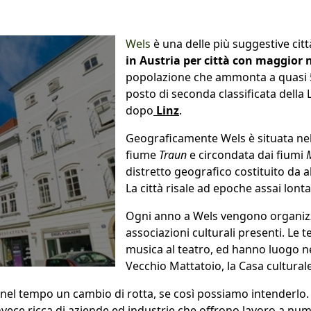
Wels
è una delle più suggestive città
in Austria per città con maggior 
popolazione che ammonta a quasi 59.
posto di seconda classificata della 
dopo
Linz
.
Geograficamente Wels è situata nella
fiume
Traun
e circondata dai fiumi
distretto geografico costituito da altr
La città risale ad epoche assai lont
Ogni anno a Wels vengono organizza
associazioni culturali presenti. Le t
musica al teatro, ed hanno luogo ne
Vecchio Mattatoio, la Casa culturale
nel tempo un cambio di rotta, se così possiamo intenderlo.
 invece ricca di aziende ed industrie che offrono lavoro a n