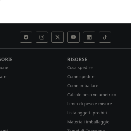
GORIE
RISORSE
ione
Cosa spedire
are
Come spedire
Come imballare
Calcolo peso volumetrico
Limiti di peso e misure
Lista oggetti proibiti
Materiali imballaggio
enti
Tempi di Consegna