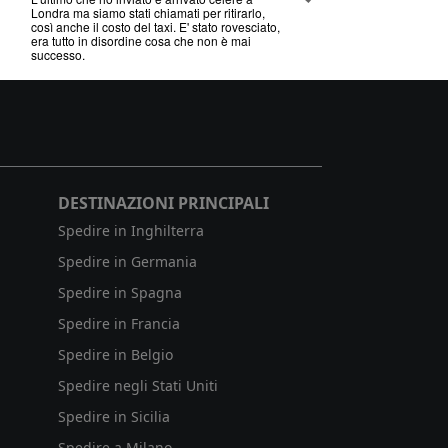
Londra ma siamo stati chiamati per ritirarlo,
così anche il costo del taxi. E' stato rovesciato,
era tutto in disordine cosa che non è mai
successo.
DESTINAZIONI PRINCIPALI
Spedire in Inghilterra
Spedire in Germania
Spedire in Spagna
Spedire in Francia
Spedire in Belgio
Spedire negli Stati Uniti
Spedire in Sicilia
Spedire a Milano