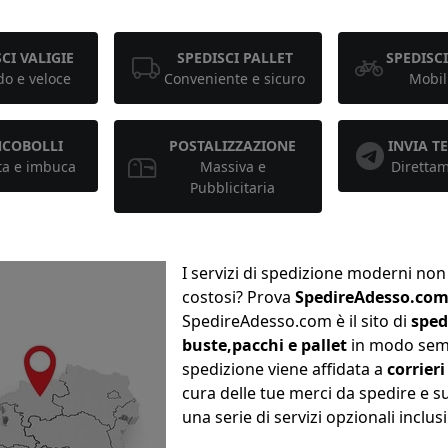
CI VALIGIE
SPEDISCI PALLET
SPEDISCI
o e veloce
Conveniente e sicuro
Mobil
NCOBOLLI
POSTALIZZAZIONE
INVIA 
ta e imbuca
Massiva e
Diretta
Pubblicitaria
I servizi di spedizione moderni non
costosi? Prova
SpedireAdesso.co
SpedireAdesso.com è il sito di
sped
buste,pacchi e pallet
in modo semp
spedizione viene affidata a
corrier
cura delle tue merci da spedire e s
una serie di servizi opzionali inclus