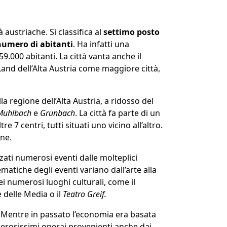
 austriache. Si classifica al
settimo posto
numero di abitanti
. Ha infatti una
000 abitanti. La città vanta anche il
Land dell’Alta Austria come maggiore città,
 regione dell’Alta Austria, a ridosso del
Muhlbach
e
Grunbach
. La città fa parte di un
e 7 centri, tutti situati uno vicino all’altro.
ane.
ti numerosi eventi dalle molteplici
ematiche degli eventi variano dall’arte alla
i numerosi luoghi culturali, come il
 delle Media o il
Teatro Greif.
 Mentre in passato l’economia era basata
umerosissimi operai provenienti anche dai