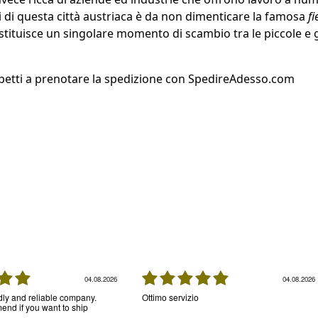
ari di questa città austriaca è da non dimenticare la famosa
fi
costituisce un singolare momento di scambio tra le piccole e
petti a prenotare la spedizione con SpedireAdesso.com
04.08.2026
04.08.2026
ndly and reliable company.
Ottimo servizio
nd if you want to ship
.