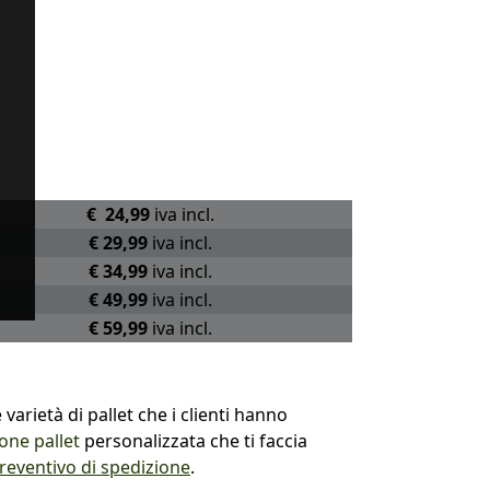
€ 24,99
iva incl.
€ 29,99
iva incl.
€ 34,99
iva incl.
€ 49,99
iva incl.
€ 59,99
iva incl.
varietà di pallet che i clienti hanno
one pallet
personalizzata che ti faccia
eventivo di spedizione
.