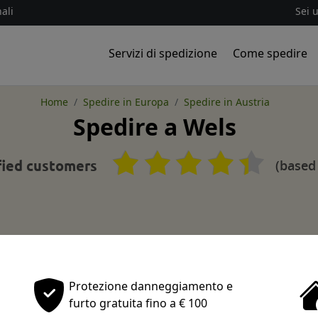
ali
Sei 
Servizi di spedizione
Come spedire
Home
Spedire in Europa
Spedire in Austria
Spedire a Wels
(based
fied customers
Protezione danneggiamento e
furto gratuita fino a € 100