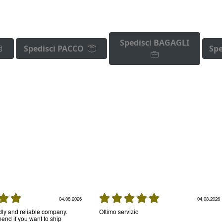
Spedisci BAGAGLI
Spedisci PACCO
Spe
04.08.2026
04.08.2026
ndly and reliable company.
Ottimo servizio
nd if you want to ship