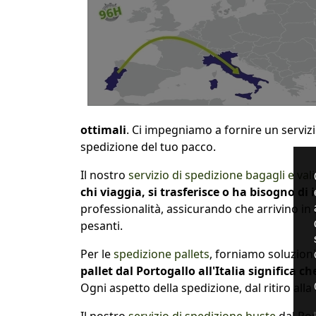
ottimali
. Ci impegniamo a fornire un serviz
spedizione del tuo pacco.
Il nostro
servizio di spedizione bagagli e vali
chi viaggia, si trasferisce o ha bisogno di
professionalità, assicurando che arrivino in 
pesanti.
Per le
spedizione pallets
, forniamo soluzion
pallet dal Portogallo all'Italia significa 
Ogni aspetto della spedizione, dal ritiro alla
Il nostro
servizio di spedizione buste
dal Port