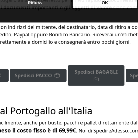
 i documenti importanti o gli oggetti di valore
siano cons
 indirizzi del mittente, del destinatario, data di ritiro a dom
redito, Paypal oppure Bonifico Bancario. Riceverai un'etichet
e direttamente a domicilio e consegnerà entro pochi giorni.
Spedisci BAGAGLI
Spedisci PACCO
Spe
 Portogallo all'Italia
cilmente, anche per buste, pacchi e pallet direttamente dal c
eso il costo fisso è di 69,99€
.
Noi di SpedireAdesso.com s