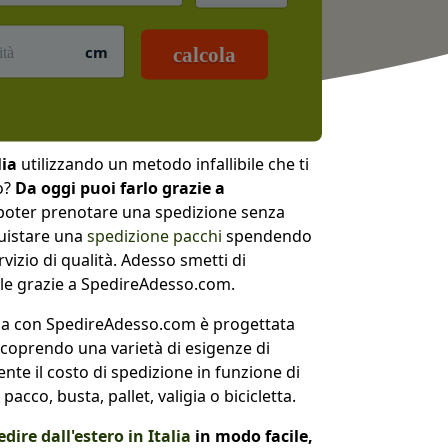
cm
calcola
lia
utilizzando un metodo infallibile che ti
o?
Da oggi puoi farlo grazie a
poter prenotare una spedizione senza
quistare una
spedizione pacchi
spendendo
izio di qualità. Adesso smetti di
ile grazie a SpedireAdesso.com.
alia con SpedireAdesso.com è progettata
, coprendo una varietà di esigenze di
nte il costo di spedizione in funzione di
acco, busta, pallet, valigia o bicicletta.
dire dall'estero in Italia
in modo facile,