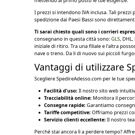
mettendo al primo posto le tue esigenze.
I prezzi si intendono IVA inclusa. Tali prez
spedizione dai Paesi Bassi sono direttament
Ti sarai chiesto quali sono i corrieri espre
consegnano in questa città sono:
GLS
, DHL,
iniziale di ritiro. Tra una filiale e l'altra p
nave o treno. Da li di nuovo sui piccoli furgon
Vantaggi di utilizzare
Scegliere SpedireAdesso.com per le tue spedi
Facilità d'uso:
Il nostro sito web intuit
Tracciabilità online:
Monitora il percors
Consegne rapide:
Garantiamo consegne 
Tariffe competitive:
Offriamo prezzi com
Servizio clienti eccellente:
Il nostro tea
Perché stai ancora lì a perdere tempo? Affre