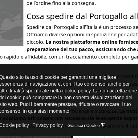
dell’ordine fino alla consegna.
Cosa spedire dal Portogallo all'
Spedire dal Portogallo all'Italia è un processo
Offriamo diverse opzioni di spedizione per adatt
piccolo.
La nostra piattaforma online fornisce 
preparazione del tuo pacco, assicurando che a
io rapido e affidabile, con un tracciamento completo per gar
gie
dal Portogallo all'Italia è progettato per offrire comodit
 inviare effetti personali a lunga distanza
. Gestiamo il tra
sicurezza e in tempo al tuo indirizzo di destinazione, elimin
i su misura che garantiscono efficienza e sicurezza.
La nost
che possiamo affrontare con successo sia le esigenze logi
 consegna, è curato con attenzione per assicurare che il tuo c
ogallo all'Italia è perfetto per l'invio rapido di documenti e 