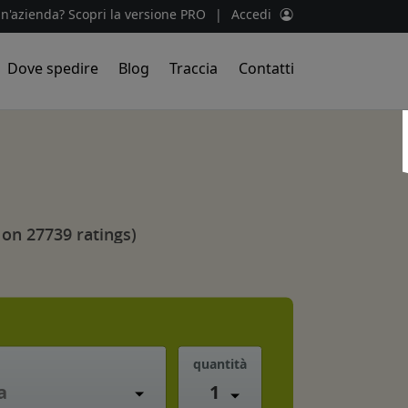
un'azienda? Scopri la versione PRO
|
Accedi
Dove spedire
Blog
Traccia
Contatti
 on 27739 ratings)
quantità
1