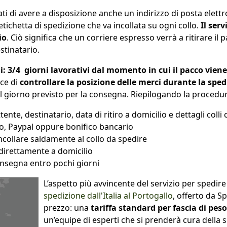
dati di avere a disposizione anche un indirizzo di posta elet
’etichetta di spedizione che va incollata su ogni collo.
Il ser
io
. Ciò significa che un corriere espresso verrà a ritirare il 
stinatario.
 3/4 giorni lavorativi dal momento in cui il pacco viene 
sce di
controllare la posizione delle merci durante la sped
 il giorno previsto per la consegna. Riepilogando la procedura
nte, destinatario, data di ritiro a domicilio e dettagli colli
to, Paypal oppure bonifico bancario
incollare saldamente al collo da spedire
 direttamente a domicilio
onsegna entro pochi giorni
L’aspetto più avvincente del servizio per spedire d
spedizione dall'Italia al Portogallo
, offerto da 
prezzo: una
tariffa standard per fascia di peso
un’equipe di esperti che si prenderà cura della 