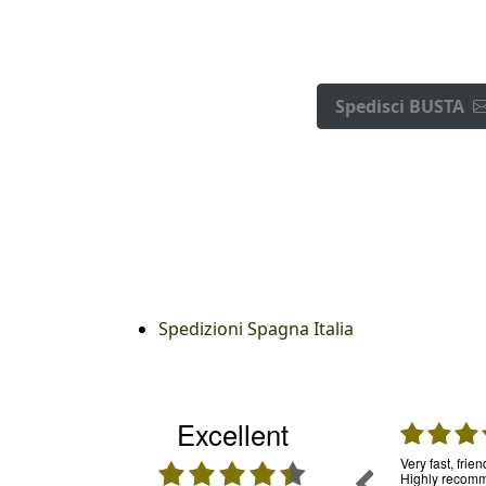
Spedisci BUSTA
Spedizioni Spagna Italia
Excellent
31.07.2026
30.07.2026
mpo, per
Una garanzia. Ho usato già tante volte questo
Very fast, frie
ia in
servizio e mi sono trovata molto bene.
Highly recomme