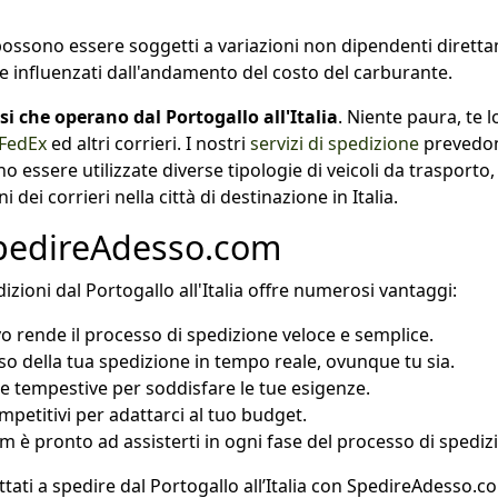
zi possono essere soggetti a variazioni non dipendenti dirett
e influenzati dall'andamento del costo del carburante.
ssi che operano dal Portogallo all'Italia
. Niente paura, te l
FedEx
ed altri corrieri. I nostri
servizi di spedizione
prevedono 
ossono essere utilizzate diverse tipologie di veicoli da traspo
i dei corrieri nella città di destinazione in Italia.
 SpedireAdesso.com
zioni dal Portogallo all'Italia offre numerosi vantaggi:
ivo rende il processo di spedizione veloce e semplice.
o della tua spedizione in tempo reale, ovunque tu sia.
tempestive per soddisfare le tue esigenze.
petitivi per adattarci al tuo budget.
m è pronto ad assisterti in ogni fase del processo di spediz
ttati a spedire dal Portogallo all’Italia con SpedireAdesso.c