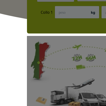
Collo 1
kg