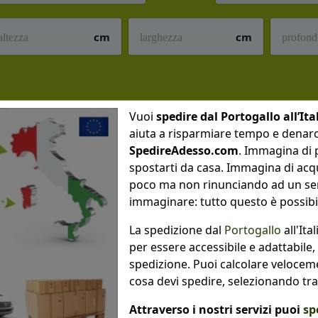
cm
cm
Vuoi
spedire dal Portogallo all’Ita
aiuta a risparmiare tempo e denar
SpedireAdesso.com
. Immagina di 
spostarti da casa. Immagina di ac
poco ma non rinunciando ad un serv
immaginare: tutto questo è possib
La spedizione dal
Portogallo
all'It
per essere accessibile e adattabile
spedizione. Puoi calcolare veloceme
cosa devi spedire, selezionando tra p
Attraverso i nostri servizi puoi
spe