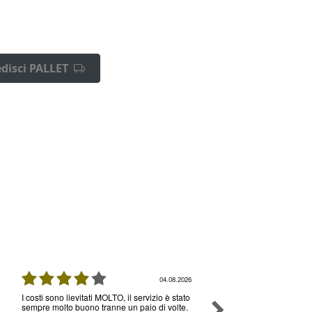
disci PALLET
04.08.2026
I costi sono lievitati MOLTO, il servizio è stato
Ottimo servizio e prezzi, 
sempre molto buono tranne un paio di volte.
senza nessun problema , 