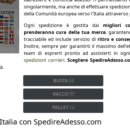
singolarmente, ma anche di effettuare spedizion
della Comunità europea verso l'Italia attraverso 
Ogni spedizione è gestita dai
migliori c
prenderanno cura della tua merce
, garanten
tracciabile ed include servizio di
ritiro e cons
Inoltre, sempre per garantirti il massimo dell'
team di esprerti pronto ad assisterti in ogni
spedizioni corrieri
.
Scegliere SpedireAdesso.co
à.
BUSTA
PACCO
PALLET
l'Italia con SpedireAdesso.com