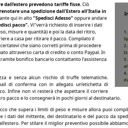
 dall’estero prevedono tariffe fisse
. Ciò
renotare una spedizione dall'Estero all'Italia in
I
sante qui in alto
"Spedisci Adesso"
oppure andare
disci pacco".
Vi"verrà richiesto di inserire i dati
so, misure e quantità) e poi la data del ritiro,
1.
riere a casa per ritirare il pacco. Compilato il
S
accertatevi che siano corretti prima di procedere
2
ato attraverso carta di credito o conto Paypal. In
It
tramite bonifico bancario contattanto l'assistenza
3
al
4
zza e senza alcun rischio di truffe telematiche.
d
mail di conferma con in allegato un’etichetta di
o. Infine non vi resterà che aspettare il corriere
ostro pacco e lo consegnerà in pochi giorni al destinatario.
acco che supera i limiti di peso e misure allora puoi compi
re i dati del mittente, del destinatario e del pacco da sped
 all’estero. Per stilare il miglior preventivo possibile abbi