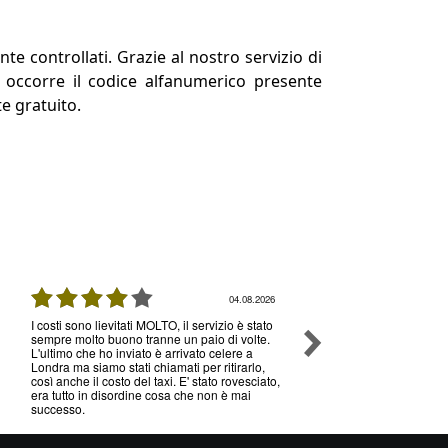
e controllati. Grazie al nostro servizio di
ti occorre il codice alfanumerico presente
te gratuito.
04.08.2026
I costi sono lievitati MOLTO, il servizio è stato
Ottimo servizio e prezzi, 
sempre molto buono tranne un paio di volte.
senza nessun problema , 
L'ultimo che ho inviato è arrivato celere a
volte che utilizzo il loro s
Londra ma siamo stati chiamati per ritirarlo,
così anche il costo del taxi. E' stato rovesciato,
era tutto in disordine cosa che non è mai
successo.