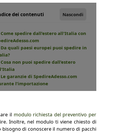
ndice dei contenuti
Nascondi
 Come spedire dall’estero all'Italia con
pedireAdesso.com
. Da quali paesi europei puoi spedire in
alia?
. Cosa non puoi spedire dall’estero
l'Italia
. Le garanzie di SpedireAdesso.com
urante l’importazione
lare il
modulo richiesta del preventivo per
ire. Inoltre, nel modulo ti viene chiesto di
amo bisogno di conoscere il numero di pacchi