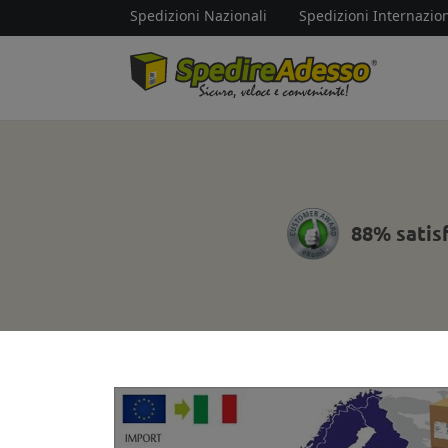
Spedizioni Nazionali
Spedizioni Internazion
88% satis