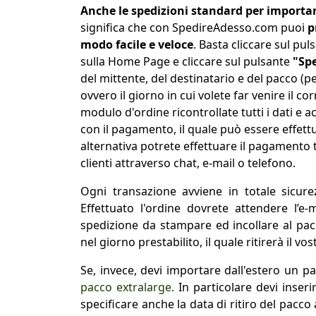
Anche le spedizioni standard per importare
significa che con SpedireAdesso.com puoi
p
modo facile e veloce
. Basta cliccare sul pul
sulla Home Page e cliccare sul pulsante
"Spe
del mittente, del destinatario e del pacco (pe
ovvero il giorno in cui volete far venire il cor
modulo d'ordine ricontrollate tutti i dati e 
con il pagamento, il quale può essere effettu
alternativa potrete effettuare il pagamento 
clienti attraverso chat, e-mail o telefono.
Ogni transazione avviene in totale sicure
Effettuato l'ordine dovrete attendere l’e-
spedizione da stampare ed incollare al pacc
nel giorno prestabilito, il quale ritirerà il v
Se, invece, devi importare dall'estero un p
pacco extralarge.
In particolare devi inseri
specificare anche la data di ritiro del pacco