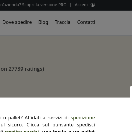
un'azienda? Scopri la versione PRO
|
Accedi
Dove spedire
Blog
Traccia
Contatti
 on 27739 ratings)
 o pallet? Affidati ai servizi di
spedizione
l sicuro. Clicca sul punsante spedisci
 di
spedire pacchi
, una busta o un pallet