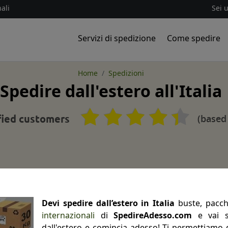
ali
Sei 
Servizi di spedizione
Come spedire
Home
Spedizioni
Spedire dall'estero all'Italia
(based
fied customers
Devi
spedire dall’estero in Italia
buste, pacchi
internazionali
di
SpedireAdesso.com
e vai su
dall'estero e comincia adesso! Ti permettiamo