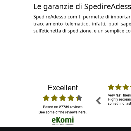
Le garanzie di SpedireAdes
SpedireAdesso.com ti permette di importare 
tracciamento telematico, infatti, puoi sap
sull’etichetta di spedizione, e un semplice co
Excellent
31.07.2026
30.07.2026
mpo, per
Una garanzia. Ho usato già tante volte questo
Very fast, frie
ia in
servizio e mi sono trovata molto bene.
Highly recomme
oledì sono
Puntuali e trasparenti. Assistenza: funziona e
something fast
based on
27739
reviews
onibile su
il personale è cordiale
ro da casa
see some of the reviews here.
 mi