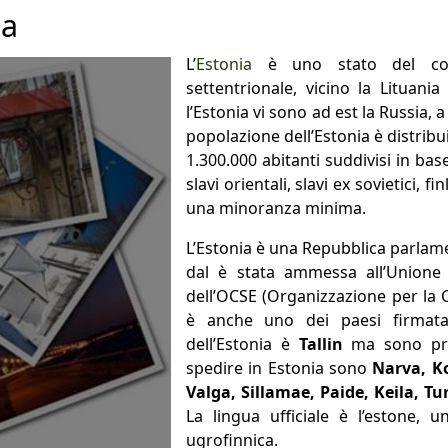
ia
L’
Estonia
è uno stato del con
settentrionale, vicino la Lituania
l’Estonia vi sono ad est la Russia, a
popolazione dell’Estonia è distrib
1.300.000 abitanti suddivisi in bas
slavi orientali, slavi ex sovietici,
una minoranza minima.
L’Estonia è una Repubblica parlame
dal è stata ammessa all’Unione
dell’OCSE (Organizzazione per la
è anche uno dei paesi firmatar
dell’Estonia è
Tallin
ma sono pre
spedire in Estonia sono
Narva, Ko
Valga, Sillamae, Paide, Keila, Tu
La lingua ufficiale è l’estone, u
ugrofinnica.