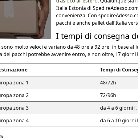
trasloco all'estero
. Qualunque sia il
Italia Estonia di SpedireAdesso.com 
convenienza. Con spedireAdesso.c
pacchi e anche pallet dall'Italia vers
I tempi di consegna de
a
sono molto veloci e variano da 48 ore a 92 ore, in base al l
dei pacchi potrebbe avvenire entro, e non oltre, i 7 giorni l
estinazione
Tempi di Cons
uropa zona 1
48/72h
uropa zona 2
72/96h
uropa zona 3
da 4 a 6 giorni l.
uropa zona 4
da 6 a 10 giorni l
a