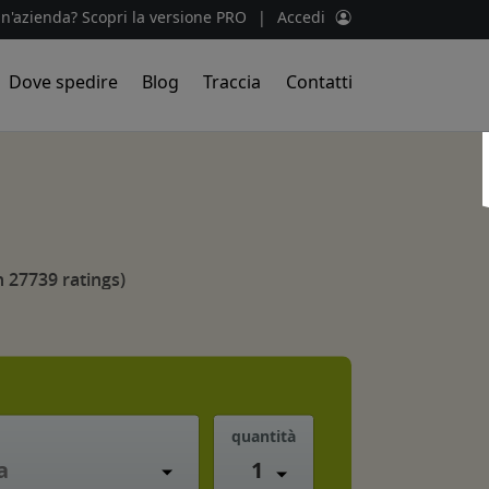
un'azienda? Scopri la versione PRO
|
Accedi
Dove spedire
Blog
Traccia
Contatti
 27739 ratings)
quantità
1