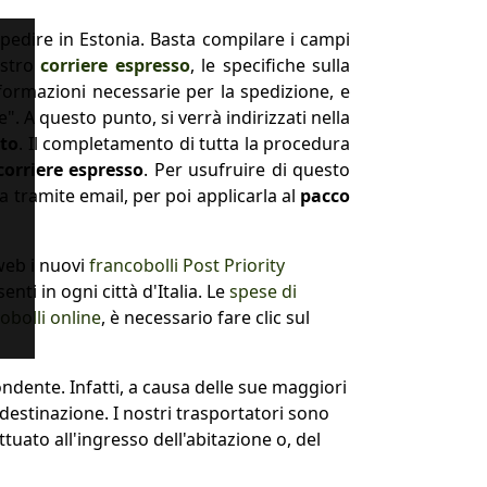
spedire in Estonia. Basta compilare i campi
ostro
corriere espresso
, le specifiche sulla
formazioni necessarie per la spedizione, e
. A questo punto, si verrà indirizzati nella
ato
. Il completamento di tutta la procedura
corriere espresso
. Per usufruire di questo
a tramite email, per poi applicarla al
pacco
oweb i nuovi
francobolli Post Priority
enti in ogni città d'Italia. Le
spese di
obolli online
, è necessario fare clic sul
ndente. Infatti, a causa delle sue maggiori
 destinazione. I nostri trasportatori sono
ttuato all'ingresso dell'abitazione o, del