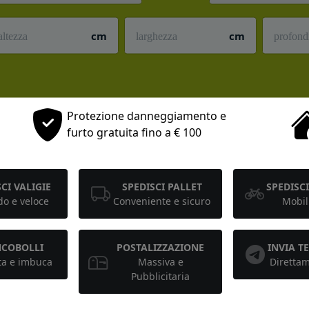
cm
cm
Protezione danneggiamento e
furto gratuita fino a € 100
CI VALIGIE
SPEDISCI PALLET
SPEDISCI
o e veloce
Conveniente e sicuro
Mobil
NCOBOLLI
POSTALIZZAZIONE
INVIA 
ta e imbuca
Massiva e
Diretta
Pubblicitaria