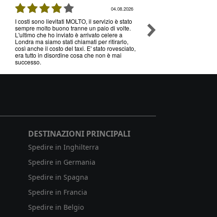
04.08.2026
I costi sono lievitati MOLTO, il servizio è stato
Ottimo servizio e prezzi, 
sempre molto buono tranne un paio di volte.
senza nessun problema , 
L'ultimo che ho inviato è arrivato celere a
volte che utilizzo il loro s
Londra ma siamo stati chiamati per ritirarlo,
così anche il costo del taxi. E' stato rovesciato,
era tutto in disordine cosa che non è mai
successo.
DESTINAZIONI PRINCIPALI
Spedire in Inghilterra
Spedire in Germania
Spedire in Spagna
Spedire in Francia
Spedire in Belgio