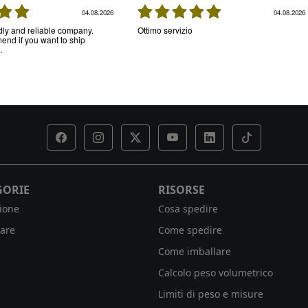
04.08.2026
04.08.2026
ndly and reliable company.
Ottimo servizio
nd if you want to ship
.
GORIE
RISORSE
ione
Cosa spedire
are
Come spedire
Come imballare
Calcolo peso volumetrico
Limiti di peso e misure