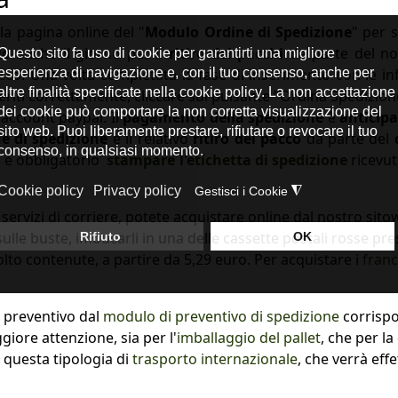
lla pagina online del "
Modulo Ordine di Spedizione
" per 
do anche il giorno per il
ritiro dei pacchi
da parte del n
cco
. Una volta completata la fase di inserimento con le in
riti correttamente, cliccare sul pulsante "Ordina Spedizione"
account paypal. Il
pagamento della spedizione
è
anticip
e di spedizione
e il relativo
ritiro del pacco
da parte del
, è obbligatorio
stampare l'etichetta di spedizione
ricevut
i servizi di corriere, potete acquistare online dal nostro sit
i sulle buste, imbucarli in una delle cassette postali rosse pres
to contenute, a partire da 5,29 euro. Per acquistare i
franc
n preventivo dal
modulo di preventivo di spedizione
corrispo
iore attenzione, sia per l'
imballaggio del pallet
, che per la
r questa tipologia di
trasporto internazionale
, che verrà effe