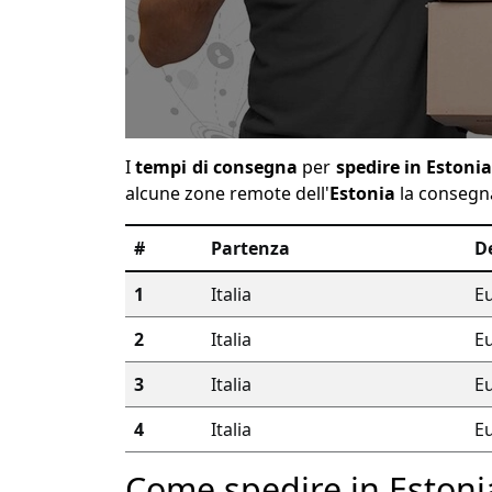
I
tempi di consegna
per
spedire in Estoni
alcune zone remote dell'
Estonia
la consegna 
#
Partenza
D
1
Italia
E
2
Italia
E
3
Italia
E
4
Italia
E
Come spedire in Estoni