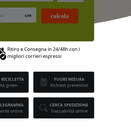
cm
calcola
Ritiro e Consegna in 24/48h con i
migliori corrieri espressi
 BICICLETTA
FUORI MISURA
ità green
Richiedi preventivo
TELEGRAMMA
CERCA SPEDIZIONE
mente online
Tracciabilità online