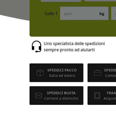
Collo 1
kg
Uno specialista delle spedizioni
sempre pronto ad aiutarti
SPEDISCI PACCO
SPEDIS
Italia ed estero
Comod
SPEDISCI BUSTA
FRA
Corriere a domicilio
Acquis