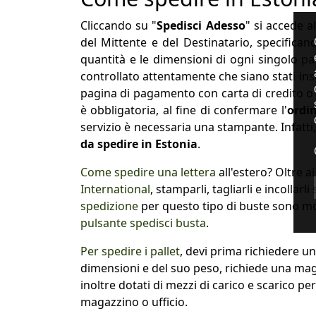
Cliccando su "
Spedisci Adesso
" si accede a
del Mittente e del Destinatario, specifican
quantità e le dimensioni di ogni singolo
pa
controllato attentamente che siano stati inse
pagina di pagamento con carta di credito o 
è obbligatoria, al fine di confermare l'
ordin
servizio è necessaria una stampante. Infatti
da spedire in Estonia
.
Come spedire una lettera
all'estero? Oltre a
International
, stamparli, tagliarli e incollarl
spedizione
per questo tipo di buste sono mol
pulsante spedisci busta
.
Per spedire i pallet
, devi prima richiedere u
dimensioni e del suo peso, richiede una magg
inoltre dotati di mezzi di carico e scarico pe
magazzino o ufficio.