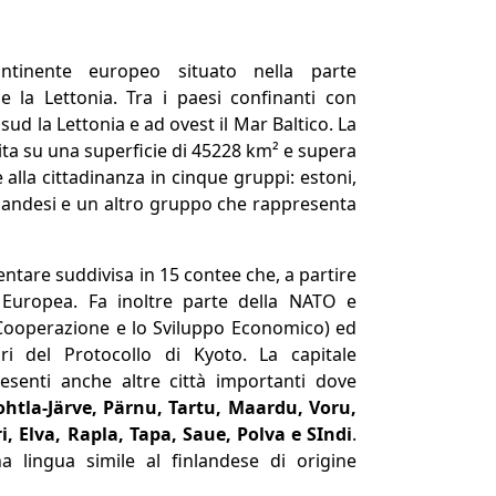
tinente europeo situato nella parte
 e la Lettonia. Tra i paesi confinanti con
 sud la Lettonia e ad ovest il Mar Baltico. La
uita su una superficie di 45228 km² e supera
e alla cittadinanza in cinque gruppi: estoni,
 finlandesi e un altro gruppo che rappresenta
ntare suddivisa in 15 contee che, a partire
 Europea. Fa inoltre parte della NATO e
 Cooperazione e lo Sviluppo Economico) ed
i del Protocollo di Kyoto. La capitale
senti anche altre città importanti dove
htla-Järve, Pärnu, Tartu, Maardu, Voru,
ri, Elva, Rapla, Tapa, Saue, Polva e SIndi
.
na lingua simile al finlandese di origine