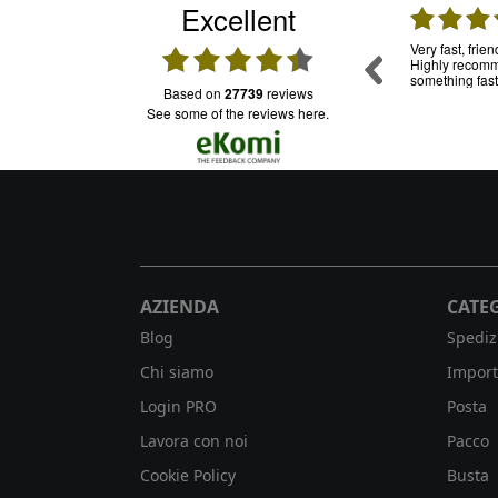
Excellent
31.07.2026
30.07.2026
mpo, per
Una garanzia. Ho usato già tante volte questo
Very fast, frie
ia in
servizio e mi sono trovata molto bene.
Highly recomme
oledì sono
Puntuali e trasparenti. Assistenza: funziona e
something fast
based on
27739
reviews
onibile su
il personale è cordiale
ro da casa
see some of the reviews here.
 mi
AZIENDA
CATE
Blog
Spediz
Chi siamo
Import
Login PRO
Posta
Lavora con noi
Pacco
Cookie Policy
Busta