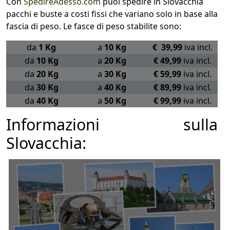
Con
SpedireAdesso.com
puoi spedire in Slovacchia
pacchi e buste a costi fissi che variano solo in base alla
fascia di peso. Le fasce di peso stabilite sono:
da
1 Kg
a
10 Kg
€ 39,99
iva incl.
da
10 Kg
a
20 Kg
€ 49,99
iva incl.
da
20 Kg
a
30 Kg
€ 59,99
iva incl.
da
30 Kg
a
40 Kg
€ 89,99
iva incl.
da
40 Kg
a
50 Kg
€ 99,99
iva incl.
Informazioni sulla
Slovacchia: