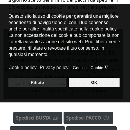
Il giorno scelto per il ritiro dei pacchi da spedire in
Slovacchia, un nostro corriere si recherà presso il
domicilio del mittente. Gli orari di ritiro sono dalle
9.00 alle 18.00
Segui e controlla la spedizione in
Slovacchia tramite il tracking online
Grazie al tracking number presente su ogni lettera di
vettura è possibile controllare lo stato di ogni
spedizione in Slovacchia fino alla consegna al
destinatario che avverrà in pochi giorni.
Spedisci BUSTA
Spedisci PACCO