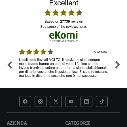
Excellent
based on
27739
reviews
see some of the reviews here.
08.2026
04.08.2026
I costi sono lievitati MOLTO, il servizio è stato sempre
Ottimo
molto buono tranne un paio di volte. L'ultimo che ho
problem
inviato è arrivato celere a Londra ma siamo stati chiamati
servizi
per ritirarlo, così anche il costo del taxi. E' stato rovesciato,
era tutto in disordine cosa che non è mai successo.
AZIENDA
CATEGORIE