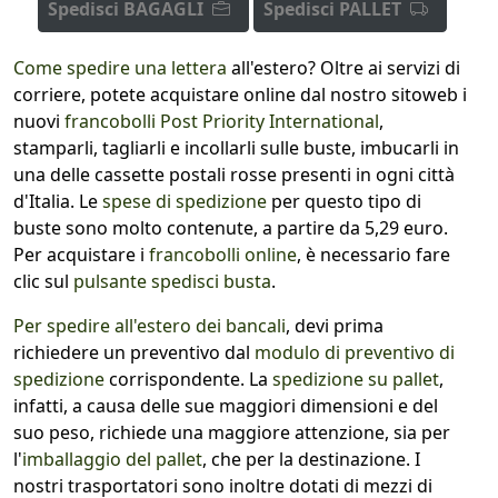
Spedisci BAGAGLI
Spedisci PALLET
Come spedire una lettera
all'estero? Oltre ai servizi di
corriere, potete acquistare online dal nostro sitoweb i
nuovi
francobolli Post Priority International
,
stamparli, tagliarli e incollarli sulle buste, imbucarli in
una delle cassette postali rosse presenti in ogni città
d'Italia. Le
spese di spedizione
per questo tipo di
buste sono molto contenute, a partire da 5,29 euro.
Per acquistare i
francobolli online
, è necessario fare
clic sul
pulsante spedisci busta
.
Per spedire all'estero dei bancali
, devi prima
richiedere un preventivo dal
modulo di preventivo di
spedizione
corrispondente. La
spedizione su pallet
,
infatti, a causa delle sue maggiori dimensioni e del
suo peso, richiede una maggiore attenzione, sia per
l'
imballaggio del pallet
, che per la destinazione. I
nostri trasportatori sono inoltre dotati di mezzi di