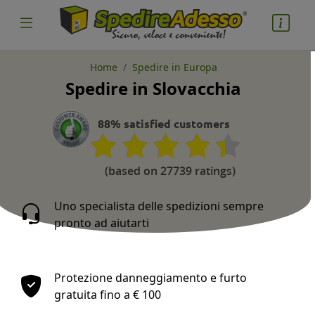
Home
Spedire in Europa
Spedire in Slovacchia
cosa spedire
Pacco
88% satisfied customers
Nazione partenza
(based on 27739 ratings)
Uno specialista delle spedizioni sempre
pronto ad aiutarti
Nazione arrivo
Protezione danneggiamento e furto
gratuita fino a € 100
quantità