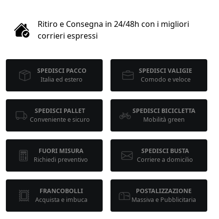
1
Ritiro e Consegna in 24/48h con i migliori
COLLO 1
corrieri espressi
kg
cm
SPEDISCI PACCO
SPEDISCI VALIGIE
Italia ed estero
Comodo e veloce
cm
cm
SPEDISCI PALLET
SPEDISCI BICICLETTA
Conveniente e sicuro
Mobilità green
calcola
FUORI MISURA
SPEDISCI BUSTA
Richiedi preventivo
Corriere a domicilio
FRANCOBOLLI
POSTALIZZAZIONE
Acquista e imbuca
Massiva e Pubblicitaria