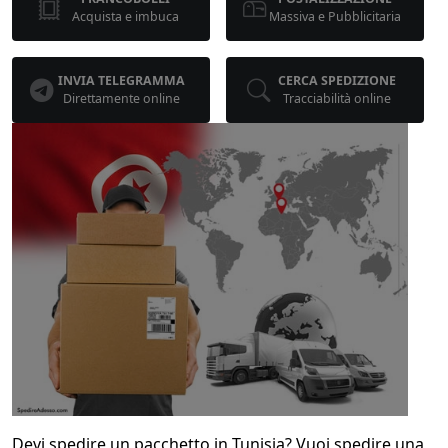
Acquista e imbuca
Massiva e Pubblicitaria
INVIA TELEGRAMMA
CERCA SPEDIZIONE
Direttamente online
Tracciabilità online
Devi spedire un pacchetto in Tunisia? Vuoi spedire una