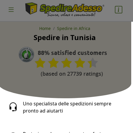
Home
Spedire in Africa
Spedire in Tunisia
cosa spedire
Pacco
88% satisfied customers
Nazione partenza
(based on 27739 ratings)
Nazione arrivo
Uno specialista delle spedizioni sempre
pronto ad aiutarti
quantità