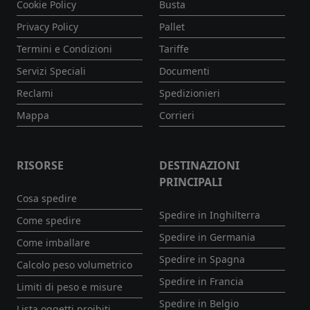
Cookie Policy
Busta
Privacy Policy
Pallet
Termini e Condizioni
Tariffe
Servizi Speciali
Documenti
Reclami
Spedizionieri
Mappa
Corrieri
RISORSE
DESTINAZIONI
PRINCIPALI
Cosa spedire
Spedire in Inghilterra
Come spedire
Spedire in Germania
Come imballare
Spedire in Spagna
Calcolo peso volumetrico
Spedire in Francia
Limiti di peso e misure
Spedire in Belgio
Lista oggetti proibiti