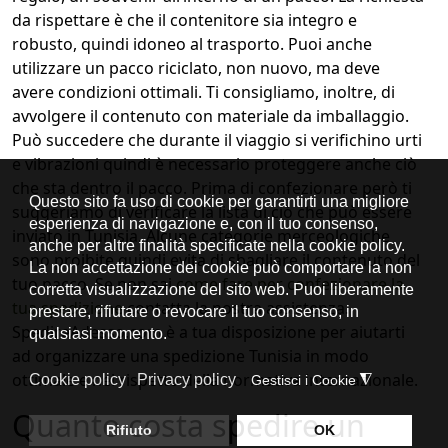
da rispettare è che il contenitore sia integro e
robusto, quindi idoneo al trasporto. Puoi anche
utilizzare un pacco riciclato, non nuovo, ma deve
avere condizioni ottimali. Ti consigliamo, inoltre, di
avvolgere il contenuto con materiale da imballaggio.
Può succedere che durante il viaggio si verifichino urti
e vibrazioni quindi è necessario proteggere anche ciò
che sta dentro il pacco. Prima di confezionare però ti
suggeriamo di verificare la lista di ciò che può essere
inviato in Tunisia. Alcune categorie merceologiche
sono proibite quindi evita di sbagliare il contenuto del
tuo pacco. Se non sai
come fare per confezionare la
tua spedizione
contatta la nostra assistenza.
SpedireAdesso.com è a tua disposizione per aiutarti
ad organizzare una spedizione Tunisia in modo
ottimale e nel rispetto della normativa internazionale.
Quanto costa spedire un