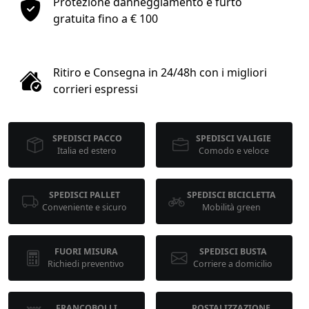
Protezione danneggiamento e furto
1
gratuita fino a € 100
COLLO 1
Ritiro e Consegna in 24/48h con i migliori
kg
cm
corrieri espressi
SPEDISCI PACCO
SPEDISCI VALIGIE
cm
cm
Italia ed estero
Comodo e veloce
SPEDISCI PALLET
SPEDISCI BICICLETTA
calcola
Conveniente e sicuro
Mobilità green
FUORI MISURA
SPEDISCI BUSTA
Richiedi preventivo
Corriere a domicilio
FRANCOBOLLI
POSTALIZZAZIONE