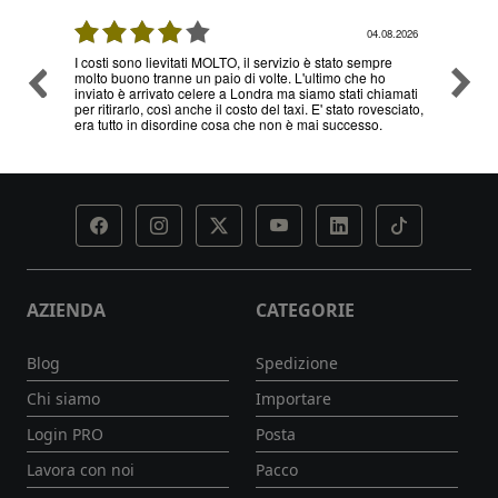
08.2026
04.08.2026
I costi sono lievitati MOLTO, il servizio è stato sempre
Ottimo
molto buono tranne un paio di volte. L'ultimo che ho
problem
inviato è arrivato celere a Londra ma siamo stati chiamati
servizi
per ritirarlo, così anche il costo del taxi. E' stato rovesciato,
era tutto in disordine cosa che non è mai successo.
AZIENDA
CATEGORIE
Blog
Spedizione
Chi siamo
Importare
Login PRO
Posta
Lavora con noi
Pacco