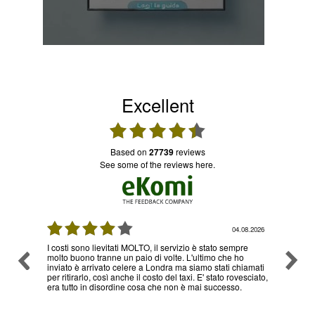
Excellent
based on
27739
reviews
see some of the reviews here.
08.2026
03.08.2026
re
Ottimo servizio e prezzi, ritiro e consegna senza nessun
Ottimo
o
problema , sono già diverse volte che utilizzo il loro
hiamati
servizio
esciato,