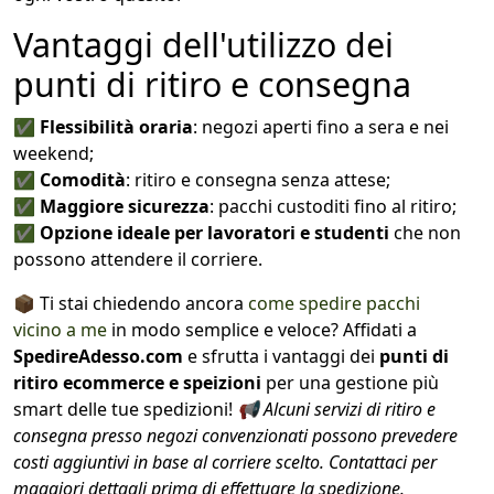
Vantaggi dell'utilizzo dei
punti di ritiro e consegna
✅
Flessibilità oraria
: negozi aperti fino a sera e nei
weekend;
✅
Comodità
: ritiro e consegna senza attese;
✅
Maggiore sicurezza
: pacchi custoditi fino al ritiro;
✅
Opzione ideale per lavoratori e studenti
che non
possono attendere il corriere.
📦 Ti stai chiedendo ancora
come spedire pacchi
vicino a me
in modo semplice e veloce? Affidati a
SpedireAdesso.com
e sfrutta i vantaggi dei
punti di
ritiro ecommerce e speizioni
per una gestione più
smart delle tue spedizioni!
📢 Alcuni servizi di ritiro e
consegna presso negozi convenzionati possono prevedere
costi aggiuntivi in base al corriere scelto. Contattaci per
maggiori dettagli prima di effettuare la spedizione.