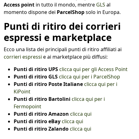
Access point
in tutto il mondo, mentre
GLS
al
momento dispone dei
ParcelShop
solo in Europa.
Punti di ritiro dei corrieri
espressi e marketplace
Ecco una lista dei principali punti di ritiro affiliati ai
corrieri espressi
e ai marketplace più diffusi:
Punti di ritiro UPS
clicca qui per gli Access Point
Punti di ritiro GLS
clicca qui per i ParcelShop
Punti di ritiro Poste Italiane
clicca qui per i
KiPoint
Punti di ritiro Bartolini
clicca qui per i
Fermopoint
Punti di ritiro Amazon
clicca qui
Punti di ritiro eBay
clicca qui
Punti di ritiro Zalando
clicca qui