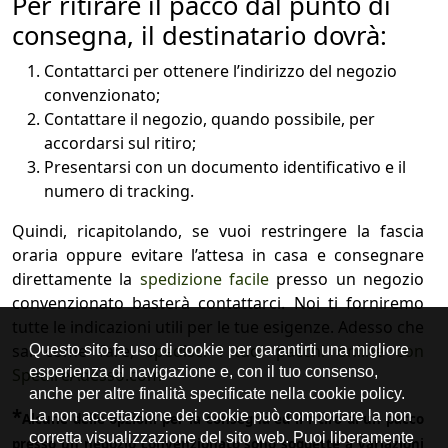
Per ritirare il pacco dal punto di
consegna, il destinatario dovrà:
Contattarci per ottenere l’indirizzo del negozio
convenzionato;
Contattare il negozio, quando possibile, per
accordarsi sul ritiro;
Presentarsi con un documento identificativo e il
numero di tracking.
Quindi, ricapitolando, se vuoi restringere la fascia
oraria oppure evitare l’attesa in casa e consegnare
direttamente la
spedizione facile
presso un negozio
convenzionato basterà contattarci. Noi ti forniremo
tutte le indicazioni utili per le tue esigenze. Adesso che
sai come fare,
spedisci i tuoi pacchi online con
SpedireAdesso.com
*
Alcune delle opzioni per la consegna ed il ritiro di un pacco
presso un negozio convenzionato sono soggette a variazioni