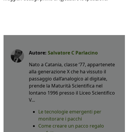
Autore:
Salvatore C Parlacino
Nato a Catania, classe ‘77, appartenete
alla generazione X che ha vissuto il
passaggio dall’analogico al digitale,
prende la Maturità Scientifica nel
lontano 1996 presso il Liceo Scientifico
V...
Le tecnologie emergenti per
monitorare i pacchi
Come creare un pacco regalo