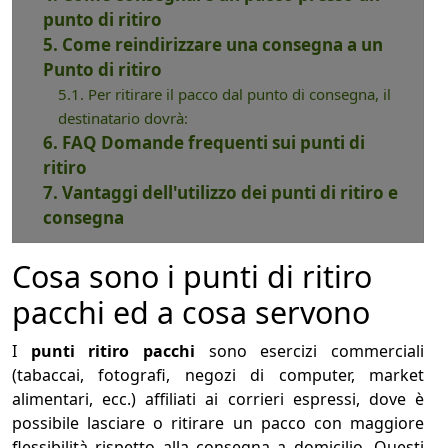
punto di ritiro
5. Come reindirizzare una consegna a un
Punto di ritiro
5.1. Per ritirare il pacco dal punto di consegna, il
destinatario dovrà:
6. FAQ Domande frequenti sui punti di
ritiro
7. Vantaggi dell'utilizzo dei punti di ritiro e
consegna
Cosa sono i punti di ritiro
pacchi ed a cosa servono
I
punti ritiro pacchi
sono esercizi commerciali
(tabaccai, fotografi, negozi di computer, market
alimentari, ecc.) affiliati ai corrieri espressi, dove è
possibile lasciare o ritirare un pacco con maggiore
flessibilità rispetto alla consegna a domicilio. Questi