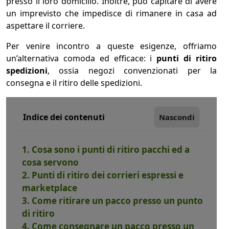
presso il loro domicilio. Inoltre, può capitare di avere
un imprevisto che impedisce di rimanere in casa ad
aspettare il corriere.
Per venire incontro a queste esigenze, offriamo
un’alternativa comoda ed efficace: i
punti di ritiro
spedizioni
, ossia negozi convenzionati per la
consegna e il ritiro delle spedizioni.
Indice dei contenuti
Nascondi
1. Cosa sono i punti di ritiro pacchi ed a
cosa servono
2. Punti di ritiro dei corrieri espressi e
marketplace
3. Come ritirare un pacco presso un punto
di ritiro
4. Come consegnare un pacco presso un