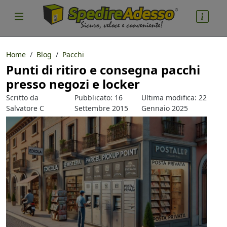
Home
Blog
Pacchi
Punti di ritiro e consegna pacchi
cosa spedire
presso negozi e locker
Pacco
Scritto da
Pubblicato: 16
Ultima modifica: 22
Nazione partenza
Salvatore C
Settembre 2015
Gennaio 2025
Parlacino
Nazione arrivo
quantità