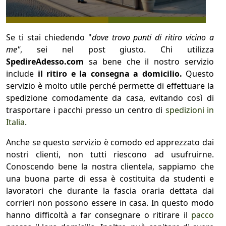
1
COLLO 1
Se ti stai chiedendo "
dove trovo punti di ritiro vicino a
me"
, sei nel post giusto. Chi utilizza
kg
cm
SpedireAdesso.com
sa bene che il nostro servizio
include
il ritiro e la consegna a domicilio.
Questo
servizio è molto utile perché permette di effettuare la
spedizione comodamente da casa, evitando così di
cm
cm
trasportare i pacchi presso un centro di
spedizioni in
Italia
.
Anche se questo servizio è comodo ed apprezzato dai
calcola
nostri clienti, non tutti riescono ad usufruirne.
Conoscendo bene la nostra clientela, sappiamo che
una buona parte di essa è costituita da studenti e
lavoratori che durante la fascia oraria dettata dai
corrieri non possono essere in casa. In questo modo
hanno difficoltà a far consegnare o ritirare il
pacco