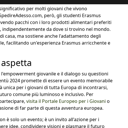
ignificativo per molti giovani che vivono
a SpedireAdesso.com, però, gli studenti Erasmus
evendo pacchi con i loro prodotti alimentari preferiti
no, indipendentemente da dove si trovino nel mondo.
 di casa, ma sostiene anche l'adattamento degli
ale, facilitando un'esperienza Erasmus arricchente e
i aspetta
a, l'empowerment giovanile e il dialogo su questioni
ventù 2024 promette di essere un evento memorabile
unica per i giovani di tutta Europa di incontrarsi,
futuro comune più luminoso e inclusivo. Per
partecipare,
visita il Portale Europeo per i Giovani
o
ccasione di far parte di questa avventura europea.
 è solo un evento; è un invito all'azione per i
re idee, condividere visioni e plasmare il futuro