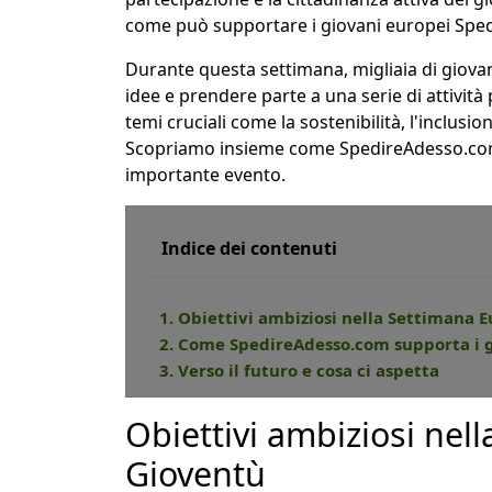
come può supportare i giovani europei Sp
Durante questa settimana, migliaia di giovan
idee e prendere parte a una serie di attività 
temi cruciali come la sostenibilità, l'inclusi
Scopriamo insieme come SpedireAdesso.com 
importante evento.
Indice dei contenuti
1. Obiettivi ambiziosi nella Settimana 
2. Come SpedireAdesso.com supporta i 
3. Verso il futuro e cosa ci aspetta
Obiettivi ambiziosi nel
Gioventù