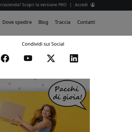
un'azienda? Scopri la versione PRO
|
Accedi
Dove spedire
Blog
Traccia
Contatti
Condividi sui Social