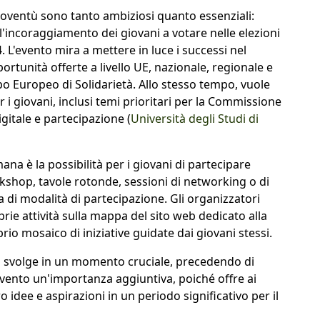
Gioventù sono tanto ambiziosi quanto essenziali:
l'incoraggiamento dei giovani a votare nelle elezioni
L'evento mira a mettere in luce i successi nel
tunità offerte a livello UE, nazionale, regionale e
po Europeo di Solidarietà. Allo stesso tempo, vuole
er i giovani, inclusi temi prioritari per la Commissione
gitale e partecipazione (
Università degli Studi di
mana è la possibilità per i giovani di partecipare
rkshop, tavole rotonde, sessioni di networking o di
di modalità di partecipazione. Gli organizzatori
prie attività sulla mappa del sito web dedicato alla
io mosaico di iniziative guidate dai giovani stessi.
i svolge in un momento cruciale, precedendo di
'evento un'importanza aggiuntiva, poiché offre ai
 idee e aspirazioni in un periodo significativo per il