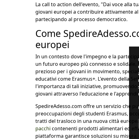
La call to action dell'evento, "Dai voce alla t
giovani europei a contribuire attivamente al
partecipando al processo democratico.
Come SpedireAdesso.co
europei
In un contesto dove l'impegno e la partecip
un futuro europeo più connesso e solidale,
prezioso per i giovani in movimento, speci
educativi come Erasmus+. L'evento della Se
l'importanza di tali iniziative, promuovendo
giovani attraverso l'educazione e l'apprend
SpedireAdesso.com offre un servizio che può 
preoccupazioni degli studenti Erasmus, occu
tratti del trasloco in una nuova città europe
pacchi
contenenti prodotti alimentari ed effet
piattaforma garantisce soluzioni su misura.