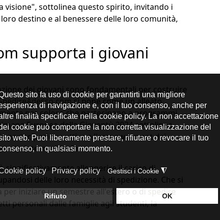
ua visione", sottolinea questo spirito, invitando i
 loro destino e al benessere delle loro comunità,
m supporta i giovani
azione dei giovani sono fondamentali per costruire
SpedireAdesso.com
si pone come un alleato
almente per coloro che partecipano a programmi
ttimana Europea della Gioventù 2024 sottolinea
 la partecipazione attiva e l'empowerment dei
imento internazionale.
significativamente alleggerire il carico di
pandosi delle loro necessità di spedizione. Che si
a per iniziare un semestre all'estero o di
spedire
ti personali dalle famiglie agli studenti, la