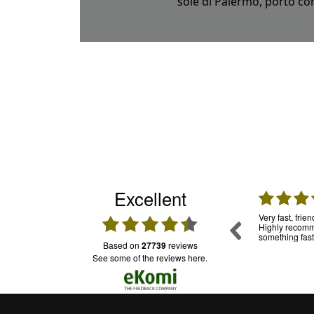
sole di Palermo, porto con
Excellent
31.07.2026
30.07.2026
mpo, per
Una garanzia. Ho usato già tante volte questo
Very fast, frie
ia in
servizio e mi sono trovata molto bene.
Highly recomme
oledì sono
Puntuali e trasparenti. Assistenza: funziona e
something fast
based on
27739
reviews
onibile su
il personale è cordiale
ro da casa
see some of the reviews here.
 mi