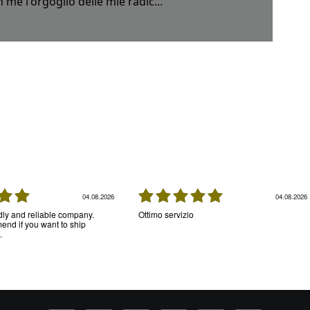
 me l'orgoglio delle mie radic...
04.08.2026
04.08.2026
ndly and reliable company.
Ottimo servizio
nd if you want to ship
.