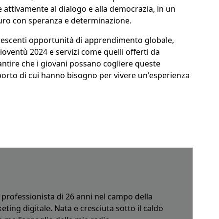
e attivamente al dialogo e alla democrazia, in un
turo con speranza e determinazione.
crescenti opportunità di apprendimento globale,
ioventù 2024 e servizi come quelli offerti da
ntire che i giovani possano cogliere queste
pporto di cui hanno bisogno per vivere un'esperienza
 professionista di 26 anni nel campo della
ing digitale. Nata e cresciuta sotto il caldo