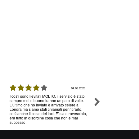
04.08.2026
I costi sono lievitati MOLTO, il servizio è stato
Ottimo servizio e prezzi, 
sempre molto buono tranne un paio di volte.
senza nessun problema , 
L'ultimo che ho inviato è arrivato celere a
volte che utilizzo il loro s
Londra ma siamo stati chiamati per ritirarlo,
così anche il costo del taxi. E' stato rovesciato,
era tutto in disordine cosa che non è mai
successo.