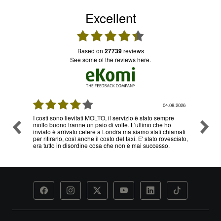
Excellent
based on
27739
reviews
see some of the reviews here.
08.2026
04.08.2026
I costi sono lievitati MOLTO, il servizio è stato sempre
Ottimo
molto buono tranne un paio di volte. L'ultimo che ho
problem
inviato è arrivato celere a Londra ma siamo stati chiamati
servizi
per ritirarlo, così anche il costo del taxi. E' stato rovesciato,
era tutto in disordine cosa che non è mai successo.