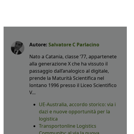
Autore:
Salvatore C Parlacino
Nato a Catania, classe ‘77, appartenete
alla generazione X che ha vissuto il
passaggio dall’analogico al digitale,
prende la Maturità Scientifica nel
lontano 1996 presso il Liceo Scientifico
V...
UE-Australia, accordo storico: via i
dazi e nuove opportunità per la
logistica
Transportonline Logistics
Community: al via la nuova