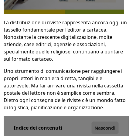
1
COLLO 1
La distribuzione di riviste rappresenta ancora oggi un
tassello fondamentale per l'editoria cartacea.
kg
cm
Nonostante la crescente digitalizzazione, molte
aziende, case editrici, agenzie e associazioni,
specialmente quelle religiose, continuano a puntare
sul formato cartaceo.
cm
cm
Uno strumento di comunicazione per raggiungere i
propri lettori in maniera diretta, tangibile e
autorevole. Ma far arrivare una rivista nella cassetta
calcola
postale del lettore non è semplice come sembra.
Dietro ogni consegna delle riviste c'è un mondo fatto
di logistica, pianificazione e organizzazione.
Indice dei contenuti
Nascondi