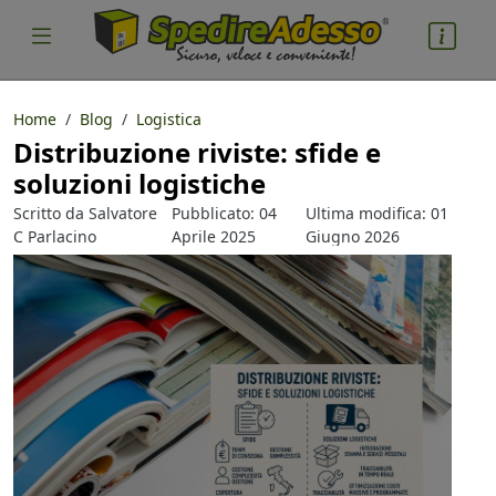
Home
Blog
Logistica
Distribuzione riviste: sfide e
cosa spedire
soluzioni logistiche
Pacco
Scritto da
Salvatore
Pubblicato: 04
Ultima modifica: 01
Nazione partenza
C Parlacino
Aprile 2025
Giugno 2026
Nazione arrivo
quantità